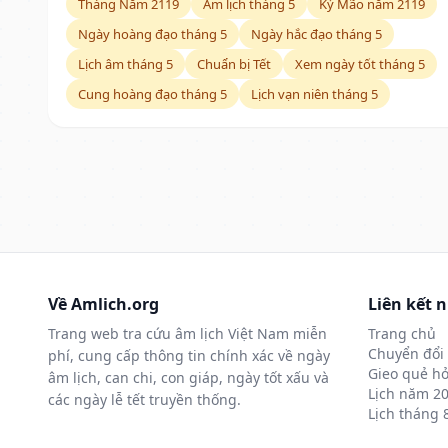
Tháng Năm 2119
Âm lịch tháng 5
Kỷ Mão năm 2119
Ngày hoàng đạo tháng 5
Ngày hắc đạo tháng 5
Lịch âm tháng 5
Chuẩn bị Tết
Xem ngày tốt tháng 5
Cung hoàng đạo tháng 5
Lịch vạn niên tháng 5
Về Amlich.org
Liên kết 
Trang web tra cứu âm lịch Việt Nam miễn
Trang chủ
Chuyển đổi 
phí, cung cấp thông tin chính xác về ngày
Gieo quẻ hỏ
âm lịch, can chi, con giáp, ngày tốt xấu và
Lịch năm 2
các ngày lễ tết truyền thống.
Lịch tháng 