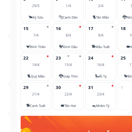
29/3
1/4
2/4
🐂
🐅
🐈
🐉
Kỷ Sửu
Canh Dần
Tân Mão
Nh
15
16
17
18
7/4
8/4
9/4
1
🐒
🐓
🐕
🐖
Bính Thân
Đinh Dậu
Mậu Tuất
K
⭐
22
23
24
25
14/4
15/4
16/4
1
🐈
🐉
🐍
🐎
Quý Mão
Giáp Thìn
Ất Tỵ
Bí
29
30
31
1
21/4
22/4
23/4
🐕
🐖
🐀
Canh Tuất
Tân Hợi
Nhâm Tý