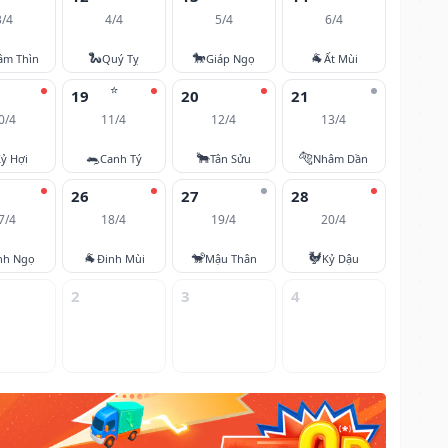
3/4
4/4
5/4
6/4
🐍
🐎
🐐
âm Thìn
Quý Tỵ
Giáp Ngọ
Ất Mùi
⭐
19
20
21
0/4
11/4
12/4
13/4
🐀
🐂
🐅
ỷ Hợi
Canh Tý
Tân Sửu
Nhâm Dần
26
27
28
7/4
18/4
19/4
20/4
🐐
🐒
🐓
nh Ngọ
Đinh Mùi
Mậu Thân
Kỷ Dậu
2
3
4