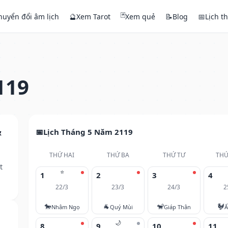
🃏
huyển đổi âm lịch
🔮
Xem Tarot
Xem quẻ
📝
Blog
📅
Lịch t
119
&
Lịch Tháng 5 Năm 2119
THỨ HAI
THỨ BA
THỨ TƯ
THỨ
t
⭐
1
2
3
4
22/3
23/3
24/3
2
🐎
🐐
🐒
🐓
Nhâm Ngọ
Quý Mùi
Giáp Thân
Ấ
🌙
8
9
10
11