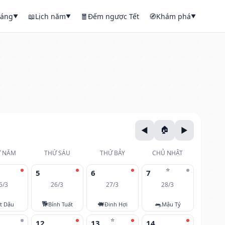
háng
📖
Lịch năm
🧧
Đếm ngược Tết
🧭
Khám phá
▼
▼
▼
 NĂM
THỨ SÁU
THỨ BẢY
CHỦ NHẬT
⭐
5
6
7
5/3
26/3
27/3
28/3
🐕
🐖
🐀
t Dậu
Bính Tuất
Đinh Hợi
Mậu Tý
⭐
12
13
14