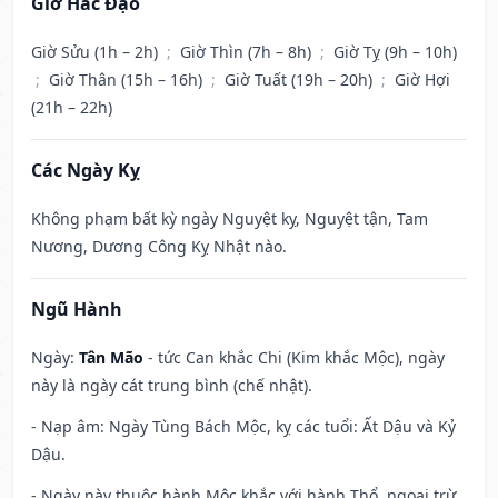
Giờ Hắc Đạo
Giờ Sửu (1h – 2h)
;
Giờ Thìn (7h – 8h)
;
Giờ Tỵ (9h – 10h)
;
Giờ Thân (15h – 16h)
;
Giờ Tuất (19h – 20h)
;
Giờ Hợi
(21h – 22h)
Các Ngày Kỵ
Không phạm bất kỳ ngày Nguyệt kỵ, Nguyệt tận, Tam
Nương, Dương Công Kỵ Nhật nào.
Ngũ Hành
Ngày:
Tân Mão
- tức Can khắc Chi (Kim khắc Mộc), ngày
này là ngày cát trung bình (chế nhật).
- Nạp âm: Ngày Tùng Bách Mộc, kỵ các tuổi: Ất Dậu và Kỷ
Dậu.
- Ngày này thuộc hành Mộc khắc với hành Thổ, ngoại trừ