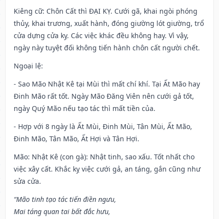
Kiêng cữ
: Chôn Cất thì ĐẠI KỴ. Cưới gã, khai ngòi phóng
thủy, khai trương, xuất hành, đóng giường lót giường, trổ
cửa dựng cửa kỵ. Các việc khác đều không hay. Vì vậy,
ngày này tuyệt đối không tiến hành chôn cất người chết.
Ngoại lệ
:
- Sao Mão Nhật Kê tại Mùi thì mất chí khí. Tại Ất Mão hay
Đinh Mão rất tốt. Ngày Mão Đăng Viên nên cưới gả tốt,
ngày Quý Mão nếu tạo tác thì mất tiền của.
- Hợp với 8 ngày là Ất Mùi, Đinh Mùi, Tân Mùi, Ất Mão,
Đinh Mão, Tân Mão, Ất Hợi và Tân Hợi.
Mão: Nhật Kê (con gà): Nhật tinh, sao xấu. Tốt nhất cho
việc xây cất. Khắc kỵ việc cưới gả, an táng, gắn cũng như
sửa cửa.
“Mão tinh tạo tác tiến điền ngưu,
Mai táng quan tai bất đắc hưu,