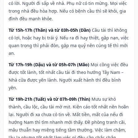
có lời. Người đi sắp về nhà. Phụ nữ có tin mừng. Mọi việc
trong nhà đều hòa hợp. Nếu có bệnh cầu thì sẽ khỏi, gia
đình đều mạnh khỏe.
Từ 15h-17h (Thân) và từ 03h-05h (Dần)
Cầu tài thì không
có lợi, hoặc hay bị trái ý. Nếu ra đi hay thiệt, gặp nạn, việc
quan trọng thì phải đòn, gặp ma quỷ nên cúng tế thì mới
an.
Từ 17h-19h (Dậu) và từ 05h-07h (Mão)
Mọi công việc đều
được tốt lành, tốt nhất cầu tài đi theo hướng Tây Nam –
Nhà cửa được yên lành. Người xuất hành thì đều bình
yên.
Từ 19h-21h (Tuất) và từ 07h-09h (Thìn)
Mưu sự khó
thành, cầu lộc, cầu tài mờ mịt. Kiện cáo tốt nhất nên hoãn
lại. Người đi xa chưa có tin về. Mất tiền, mất của nếu đi
hướng Nam thì tìm nhanh mới thấy. Đề phòng tranh cãi,
mâu thuẫn hay miệng tiếng tầm thường. Việc làm chậm,
lâu la nhưng tốt nhất làm việc gì đều cần chắc chắn.