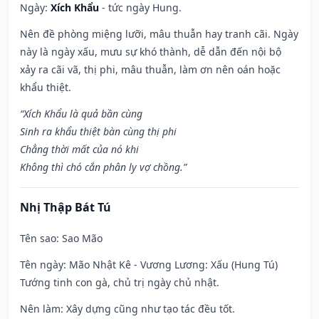
Ngày:
Xích Khẩu
- tức ngày Hung.
Nên đề phòng miệng lưỡi, mâu thuẫn hay tranh cãi. Ngày
này là ngày xấu, mưu sự khó thành, dễ dẫn đến nội bộ
xảy ra cãi vã, thị phi, mâu thuẫn, làm ơn nên oán hoặc
khẩu thiệt.
“Xích Khẩu là quả bần cùng
Sinh ra khẩu thiệt bàn cùng thị phi
Chẳng thời mất của nó khi
Không thì chó cắn phân ly vợ chồng.”
Nhị Thập Bát Tú
Tên sao
: Sao Mão
Tên ngày
: Mão Nhật Kê - Vương Lương: Xấu (Hung Tú)
Tướng tinh con gà, chủ trị ngày chủ nhật.
Nên làm
: Xây dựng cũng như tạo tác đều tốt.