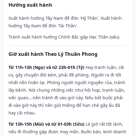
Hướng xuất hành
Xuất hành hướng Tây Nam để đón 'Hỷ Thần'. Xuất hành
hướng Tây Nam để đón 'Tài Thần'.
Tránh xuất hành hướng Chính Bắc gặp Hạc Thần (xấu)
Giờ xuất hành Theo Lý Thuần Phong
Từ 11h-13h (Ngọ) và từ 23h-01h (Tý)
Hay tranh luận, cãi
cọ, gây chuyện đói kém, phải đề phòng. Người ra đi tốt
nhất nên hoãn lại. Phòng người người nguyền rủa, tránh
lây bệnh. Nói chung những việc như hội họp, tranh luận,
việc quan,…nên tránh đi vào giờ này. Nếu bắt buộc phải
đi vào giờ này thì nên giữ miệng để hạn ché gây ẩu đả
hay cãi nhau.
Từ 13h-15h (Mùi) và từ 01-03h (Sửu)
Là giờ rất tốt lành,
nếu đi thường gặp được may mắn. Buôn bán, kinh doanh