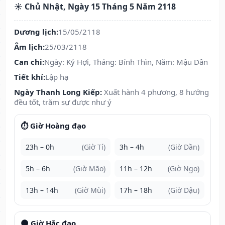
☀️ Chủ Nhật, Ngày 15 Tháng 5 Năm 2118
Dương lịch:
15/05/2118
Âm lịch:
25/03/2118
Can chi:
Ngày: Kỷ Hợi, Tháng: Bính Thìn, Năm: Mậu Dần
Tiết khí:
Lập hạ
Ngày Thanh Long Kiếp:
Xuất hành 4 phương, 8 hướng
đều tốt, trăm sự được như ý
⏱️ Giờ Hoàng đạo
23h – 0h
(Giờ Tí)
3h – 4h
(Giờ Dần)
5h – 6h
(Giờ Mão)
11h – 12h
(Giờ Ngọ)
13h – 14h
(Giờ Mùi)
17h – 18h
(Giờ Dậu)
🌑 Giờ Hắc đạo