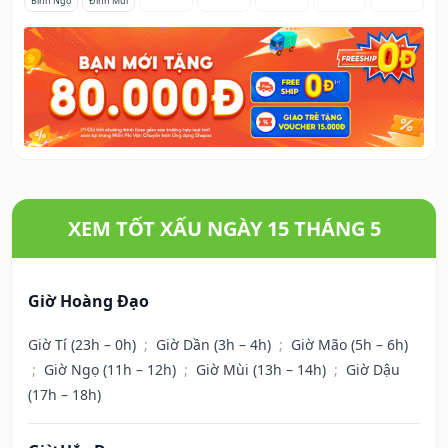
Bính Ngọ
Đinh Mùi
XEM TỐT XẤU NGÀY 15 THÁNG 5
Giờ Hoàng Đạo
Giờ Tí (23h – 0h)
;
Giờ Dần (3h – 4h)
;
Giờ Mão (5h – 6h)
;
Giờ Ngọ (11h – 12h)
;
Giờ Mùi (13h – 14h)
;
Giờ Dậu
(17h – 18h)