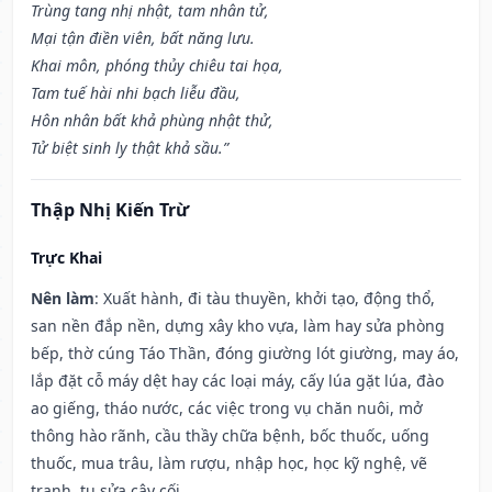
Trùng tang nhị nhật, tam nhân tử,
Mại tận điền viên, bất năng lưu.
Khai môn, phóng thủy chiêu tai họa,
Tam tuế hài nhi bạch liễu đầu,
Hôn nhân bất khả phùng nhật thử,
Tử biệt sinh ly thật khả sầu.”
Thập Nhị Kiến Trừ
Trực Khai
Nên làm
: Xuất hành, đi tàu thuyền, khởi tạo, động thổ,
san nền đắp nền, dựng xây kho vựa, làm hay sửa phòng
bếp, thờ cúng Táo Thần, đóng giường lót giường, may áo,
lắp đặt cỗ máy dệt hay các loại máy, cấy lúa gặt lúa, đào
ao giếng, tháo nước, các việc trong vụ chăn nuôi, mở
thông hào rãnh, cầu thầy chữa bệnh, bốc thuốc, uống
thuốc, mua trâu, làm rượu, nhập học, học kỹ nghệ, vẽ
tranh, tu sửa cây cối.