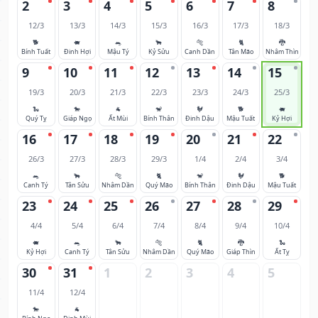
2
3
4
5
6
7
8
12/3
13/3
14/3
15/3
16/3
17/3
18/3
🐕
🐖
🐀
🐂
🐅
🐈
🐉
Bính Tuất
Đinh Hợi
Mậu Tý
Kỷ Sửu
Canh Dần
Tân Mão
Nhâm Thìn
9
10
11
12
13
14
15
19/3
20/3
21/3
22/3
23/3
24/3
25/3
🐍
🐎
🐐
🐒
🐓
🐕
🐖
Quý Tỵ
Giáp Ngọ
Ất Mùi
Bính Thân
Đinh Dậu
Mậu Tuất
Kỷ Hợi
16
17
18
19
20
21
22
26/3
27/3
28/3
29/3
1/4
2/4
3/4
🐀
🐂
🐅
🐈
🐒
🐓
🐕
Canh Tý
Tân Sửu
Nhâm Dần
Quý Mão
Bính Thân
Đinh Dậu
Mậu Tuất
23
24
25
26
27
28
29
4/4
5/4
6/4
7/4
8/4
9/4
10/4
🐖
🐀
🐂
🐅
🐈
🐉
🐍
Kỷ Hợi
Canh Tý
Tân Sửu
Nhâm Dần
Quý Mão
Giáp Thìn
Ất Tỵ
30
31
1
2
3
4
5
11/4
12/4
🐎
🐐