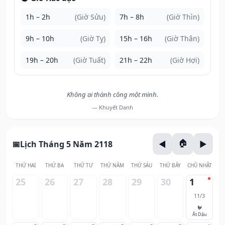
1h – 2h
(Giờ Sửu)
7h – 8h
(Giờ Thìn)
9h – 10h
(Giờ Tỵ)
15h – 16h
(Giờ Thân)
19h – 20h
(Giờ Tuất)
21h – 22h
(Giờ Hợi)
Không ai thành công một mình.
— Khuyết Danh
Lịch Tháng 5 Năm 2118
THỨ HAI
THỨ BA
THỨ TƯ
THỨ NĂM
THỨ SÁU
THỨ BẢY
CHỦ NHẬT
25
26
27
28
29
30
1
11/3
🐓
Ất Dậu