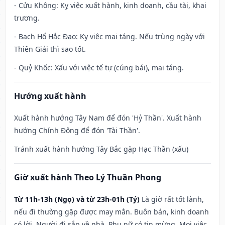
- Cửu Không: Kỵ việc xuất hành, kinh doanh, cầu tài, khai
trương.
- Bạch Hổ Hắc Đạo: Kỵ việc mai táng. Nếu trùng ngày với
Thiên Giải thì sao tốt.
- Quỷ Khốc: Xấu với việc tế tự (cúng bái), mai táng.
Hướng xuất hành
Xuất hành hướng Tây Nam để đón 'Hỷ Thần'. Xuất hành
hướng Chính Đông để đón 'Tài Thần'.
Tránh xuất hành hướng Tây Bắc gặp Hạc Thần (xấu)
Giờ xuất hành Theo Lý Thuần Phong
Từ 11h-13h (Ngọ) và từ 23h-01h (Tý)
Là giờ rất tốt lành,
nếu đi thường gặp được may mắn. Buôn bán, kinh doanh
có lời. Người đi sắp về nhà. Phụ nữ có tin mừng. Mọi việc