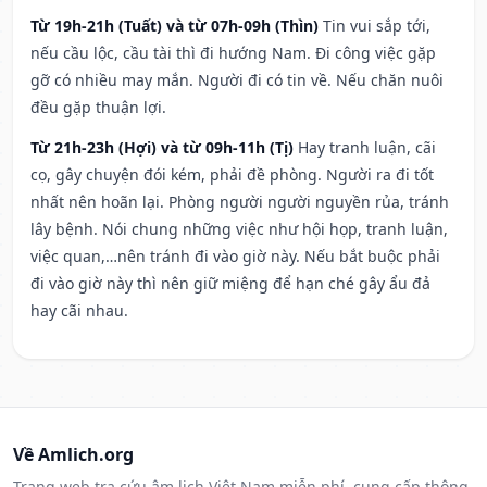
Từ 19h-21h (Tuất) và từ 07h-09h (Thìn)
Tin vui sắp tới,
nếu cầu lộc, cầu tài thì đi hướng Nam. Đi công việc gặp
gỡ có nhiều may mắn. Người đi có tin về. Nếu chăn nuôi
đều gặp thuận lợi.
Từ 21h-23h (Hợi) và từ 09h-11h (Tị)
Hay tranh luận, cãi
cọ, gây chuyện đói kém, phải đề phòng. Người ra đi tốt
nhất nên hoãn lại. Phòng người người nguyền rủa, tránh
lây bệnh. Nói chung những việc như hội họp, tranh luận,
việc quan,…nên tránh đi vào giờ này. Nếu bắt buộc phải
đi vào giờ này thì nên giữ miệng để hạn ché gây ẩu đả
hay cãi nhau.
Về Amlich.org
Trang web tra cứu âm lịch Việt Nam miễn phí, cung cấp thông