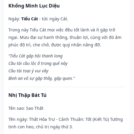
Khổng Minh Lục Diệu
Ngày:
Tiểu Cát
- tức ngày Cát.
Trong này Tiểu Cát mọi việc đều tốt lành và ít gặp trở
ngại. Mưu đại sự hanh thông, thuận lợi, cùng với đó âm
phúc độ trì, che chở, được quý nhân nâng đỡ.
“Tiểu Cát gặp hội thanh long
Cầu tài cầu lộc ở trong quẻ này
Cầu tài toại ý vui vầy
Bình an vô sự gặp thầy, gặp quen.”
Nhị Thập Bát Tú
Tên sao
: Sao Thất
Tên ngày
: Thất Hỏa Trư - Cảnh Thuần: Tốt (Kiết Tú) Tướng
tinh con heo, chủ trị ngày thứ 3.