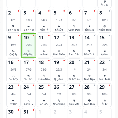
🐓
Ất Dậu
2
3
4
5
6
7
8
12/3
13/3
14/3
15/3
16/3
17/3
18/3
🐕
🐖
🐀
🐂
🐅
🐈
🐉
Bính Tuất
Đinh Hợi
Mậu Tý
Kỷ Sửu
Canh Dần
Tân Mão
Nhâm Thìn
9
10
11
12
13
14
15
19/3
20/3
21/3
22/3
23/3
24/3
25/3
🐍
🐎
🐐
🐒
🐓
🐕
🐖
Quý Tỵ
Giáp Ngọ
Ất Mùi
Bính Thân
Đinh Dậu
Mậu Tuất
Kỷ Hợi
16
17
18
19
20
21
22
26/3
27/3
28/3
29/3
1/4
2/4
3/4
🐀
🐂
🐅
🐈
🐒
🐓
🐕
Canh Tý
Tân Sửu
Nhâm Dần
Quý Mão
Bính Thân
Đinh Dậu
Mậu Tuất
23
24
25
26
27
28
29
4/4
5/4
6/4
7/4
8/4
9/4
10/4
🐖
🐀
🐂
🐅
🐈
🐉
🐍
Kỷ Hợi
Canh Tý
Tân Sửu
Nhâm Dần
Quý Mão
Giáp Thìn
Ất Tỵ
30
31
1
2
3
4
5