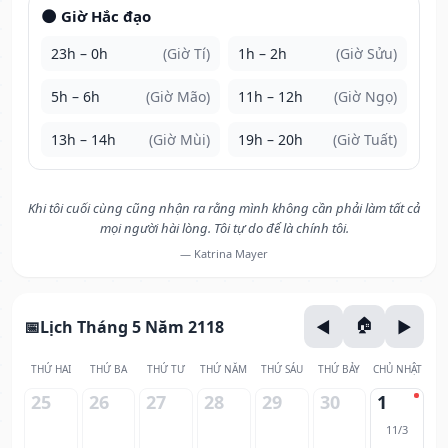
🌑 Giờ Hắc đạo
23h – 0h
(Giờ Tí)
1h – 2h
(Giờ Sửu)
5h – 6h
(Giờ Mão)
11h – 12h
(Giờ Ngọ)
13h – 14h
(Giờ Mùi)
19h – 20h
(Giờ Tuất)
Khi tôi cuối cùng cũng nhận ra rằng mình không cần phải làm tất cả
mọi người hài lòng. Tôi tự do để là chính tôi.
— Katrina Mayer
Lịch Tháng 5 Năm 2118
THỨ HAI
THỨ BA
THỨ TƯ
THỨ NĂM
THỨ SÁU
THỨ BẢY
CHỦ NHẬT
25
26
27
28
29
30
1
11/3