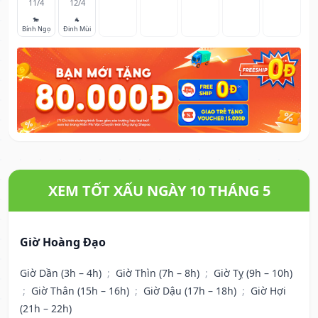
11/4
12/4
🐎
🐐
Bính Ngọ
Đinh Mùi
XEM TỐT XẤU NGÀY 10 THÁNG 5
Giờ Hoàng Đạo
Giờ Dần (3h – 4h)
;
Giờ Thìn (7h – 8h)
;
Giờ Tỵ (9h – 10h)
;
Giờ Thân (15h – 16h)
;
Giờ Dậu (17h – 18h)
;
Giờ Hợi
(21h – 22h)