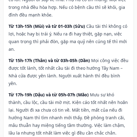
trong nhà đều hòa hợp. Nếu có bệnh cầu thì sẽ khỏi, gia
đình đều mạnh khỏe.
Từ 13h-15h (Mùi) và từ 01-03h (Sửu)
Cầu tài thì không có
lợi, hoặc hay bị trái ý. Nếu ra đi hay thiệt, gặp nạn, việc
quan trọng thì phải đòn, gặp ma quỷ nên cúng tế thì mới
an.
Từ 15h-17h (Thân) và từ 03h-05h (Dần)
Mọi công việc đều
được tốt lành, tốt nhất cầu tài đi theo hướng Tây Nam –
Nhà cửa được yên lành. Người xuất hành thì đều bình
yên.
Từ 17h-19h (Dậu) và từ 05h-07h (Mão)
Mưu sự khó
thành, cầu lộc, cầu tài mờ mịt. Kiện cáo tốt nhất nên hoãn
lại. Người đi xa chưa có tin về. Mất tiền, mất của nếu đi
hướng Nam thì tìm nhanh mới thấy. Đề phòng tranh cãi,
mâu thuẫn hay miệng tiếng tầm thường. Việc làm chậm,
lâu la nhưng tốt nhất làm việc gì đều cần chắc chắn.