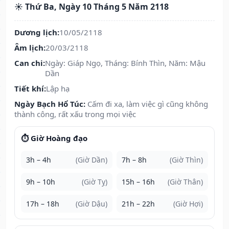
☀️ Thứ Ba, Ngày 10 Tháng 5 Năm 2118
Dương lịch:
10/05/2118
Âm lịch:
20/03/2118
Can chi:
Ngày: Giáp Ngọ, Tháng: Bính Thìn, Năm: Mậu
Dần
Tiết khí:
Lập hạ
Ngày Bạch Hổ Túc:
Cấm đi xa, làm việc gì cũng không
thành công, rất xấu trong mọi việc
⏱️ Giờ Hoàng đạo
3h – 4h
(Giờ Dần)
7h – 8h
(Giờ Thìn)
9h – 10h
(Giờ Tỵ)
15h – 16h
(Giờ Thân)
17h – 18h
(Giờ Dậu)
21h – 22h
(Giờ Hợi)