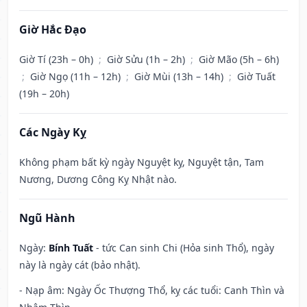
Giờ Hắc Đạo
Giờ Tí (23h – 0h)
;
Giờ Sửu (1h – 2h)
;
Giờ Mão (5h – 6h)
;
Giờ Ngọ (11h – 12h)
;
Giờ Mùi (13h – 14h)
;
Giờ Tuất
(19h – 20h)
Các Ngày Kỵ
Không phạm bất kỳ ngày Nguyệt kỵ, Nguyệt tận, Tam
Nương, Dương Công Kỵ Nhật nào.
Ngũ Hành
Ngày:
Bính Tuất
- tức Can sinh Chi (Hỏa sinh Thổ), ngày
này là ngày cát (bảo nhật).
- Nạp âm: Ngày Ốc Thượng Thổ, kỵ các tuổi: Canh Thìn và