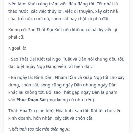
Nên làm
: Khởi công trăm việc đều đặng tốt. Tốt nhất là
tháo nước, các việc thủy lợi, việc đi thuyền, xây cất nhà
cửa, trổ cửa, cưới gả, chôn cất hay chặt cỏ phá đất.
Kiêng cữ
: Sao Thất Đại Kiết nên không có bất kỳ việc gì
phải cữ.
Ngoại lệ
:
- Sao Thất Đại Kiết tại Ngọ, Tuất và Dần nói chung đều tốt,
đặc biệt ngày Ngọ Đăng viên rất hiển đạt.
- Ba ngày là: Bính Dần, Nhâm Dần và Giáp Ngọ tốt cho xây
dựng, chôn cất, song cũng ngày Dần nhưng ngày Dần
khác lại không tốt. Bởi sao Thất gặp ngày Dần là phạm
vào
Phục Đoạn Sát
(mọi kiêng cữ như trên).
Thất: Hỏa Trư (con lợn): Hỏa tinh, sao tốt. Rất tốt cho việc
kinh doanh, hôn nhân, xây cất và chôn cất.
“Thất tinh tạo tác tiến điền ngưu,