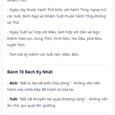
Nhâm Thìn.
- Ngày này thuộc hành Thổ khắc với hành Thủy, ngoại trừ
các tuổi: Bính Ngọ và Nhâm Tuất thuộc hành Thủy không
sợ Thổ.
- Ngày Tuất lục hợp với Mão, tam hợp với Dần và Ngọ
thành Hỏa cục. Xung Thìn, hình Mùi, hại Dậu, phá Mùi,
tuyệt Thìn.
- Tam Sát kỵ mệnh các tuổi Hợi, Mão, Mùi.
Bành Tổ Bách Kỵ Nhật
-
Bính
: “Bất tu táo tất kiến hỏa ương” - Không nên tiến
hành sửa chữa bếp để tránh bị hỏa tai
-
Tuất
: “Bất cật khuyển tác quái thượng sàng” - Không nên
ăn chó, quỉ quái lên giường