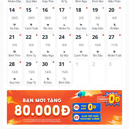
Nhâm Dần
Quý Mão
Giáp Thìn
Ất Tỵ
Bính Ngọ
Đinh Mùi
Mậu Thân
14
15
16
17
18
19
20
28/5
29/5
30/5
1/6
2/6
3/6
4/6
🐓
🐕
🐖
🐀
🐂
🐅
🐈
Kỷ Dậu
Canh Tuất
Tân Hợi
Nhâm Tý
Quý Sửu
Giáp Dần
Ất Mão
21
22
23
24
25
26
27
5/6
6/6
7/6
8/6
9/6
10/6
11/6
🐉
🐍
🐎
🐐
🐒
🐓
🐕
Bính Thìn
Đinh Tỵ
Mậu Ngọ
Kỷ Mùi
Canh Thân
Tân Dậu
Nhâm Tuất
28
29
30
31
1
2
3
12/6
13/6
14/6
15/6
🐖
🐀
🐂
🐅
Quý Hợi
Giáp Tý
Ất Sửu
Bính Dần