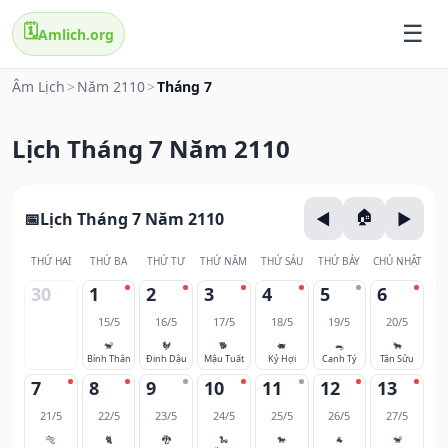
🗓️
Amlich.org
Âm Lịch
>
Năm 2110
>
Tháng 7
Lịch Tháng 7 Năm 2110
Lịch Tháng 7 Năm 2110
THỨ HAI
THỨ BA
THỨ TƯ
THỨ NĂM
THỨ SÁU
THỨ BẢY
CHỦ NHẬT
30
1
2
3
4
5
6
15/5
16/5
17/5
18/5
19/5
20/5
🐒
🐓
🐕
🐖
🐀
🐂
Bính Thân
Đinh Dậu
Mậu Tuất
Kỷ Hợi
Canh Tý
Tân Sửu
7
8
9
10
11
12
13
21/5
22/5
23/5
24/5
25/5
26/5
27/5
🐅
🐈
🐉
🐍
🐎
🐐
🐒