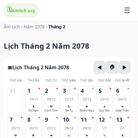
🗓️
Amlich.org
Âm Lịch
>
Năm 2078
>
Tháng 2
Lịch Tháng 2 Năm 2078
Lịch Tháng 2 Năm 2078
THỨ HAI
THỨ BA
THỨ TƯ
THỨ NĂM
THỨ SÁU
THỨ BẢY
CHỦ NHẬT
31
1
2
3
4
5
6
19/12
20/12
21/12
22/12
23/12
24/12
🐈
🐉
🐍
🐎
🐐
🐒
Kỷ Mão
Canh Thìn
Tân Tỵ
Nhâm Ngọ
Quý Mùi
Giáp Thân
7
8
9
10
11
12
13
25/12
26/12
27/12
28/12
29/12
1/1
2/1
🐓
🐕
🐖
🐀
🐂
🐅
🐈