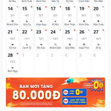
Ất Dậu
Bính Tuất
Đinh Hợi
Mậu Tý
Kỷ Sửu
Canh Dần
Tân Mão
14
15
16
17
18
19
20
3/1
4/1
5/1
6/1
7/1
8/1
9/1
🐉
🐍
🐎
🐐
🐒
🐓
🐕
Nhâm Thìn
Quý Tỵ
Giáp Ngọ
Ất Mùi
Bính Thân
Đinh Dậu
Mậu Tuất
21
22
23
24
25
26
27
10/1
11/1
12/1
13/1
14/1
15/1
16/1
🐖
🐀
🐂
🐅
🐈
🐉
🐍
Kỷ Hợi
Canh Tý
Tân Sửu
Nhâm Dần
Quý Mão
Giáp Thìn
Ất Tỵ
28
1
2
3
4
5
6
17/1
🐎
Bính Ngọ