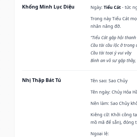
Khổng Minh Lục Diệu
Ngày:
Tiểu Cát
- tức n
Trong này Tiểu Cát mọi
nhân nâng đỡ.
“Tiểu Cát gặp hội thanh
Cầu tài cầu lộc ở trong
Cầu tài toại ý vui vầy
Bình an vô sự gặp thầy,
Nhị Thập Bát Tú
Tên sao
: Sao Chủy
Tên ngày
: Chủy Hỏa Hầ
Nên làm
: Sao Chủy khô
Kiêng cữ
: Khởi công t
mồ mã để sẵn), đóng t
Ngoại lệ
: