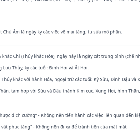
t Chủ Âm là ngày kỵ các việc về mai táng, tu sửa mộ phần.
 khắc Chi (Thủy khắc Hỏa), ngày này là ngày cát trung bình (chế nh
Lưu Thủy, kỵ các tuổi: Đinh Hợi và Ất Hợi.
 Thủy khắc với hành Hỏa, ngoại trừ các tuổi: Kỷ Sửu, Đinh Dậu và
Thân, tam hợp với Sửu và Dậu thành Kim cục. Xung Hợi, hình Thân, 
 nhược địch cường” - Không nên tiến hành các việc liên quan đến ki
ài vật phục tàng” - Không nên đi xa để tránh tiền của mất mát