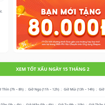
t.
XEM TỐT XẤU NGÀY 15 THÁNG 2
ờ Thìn (7h – 8h)
;
Giờ Ngọ (11h – 12h)
;
Giờ Mùi (13h – 14h)
;
Giờ
 Dần (3h – 4h)
;
Giờ Mão (5h – 6h)
;
Giờ Tỵ (9h – 10h)
;
Giờ Thân 