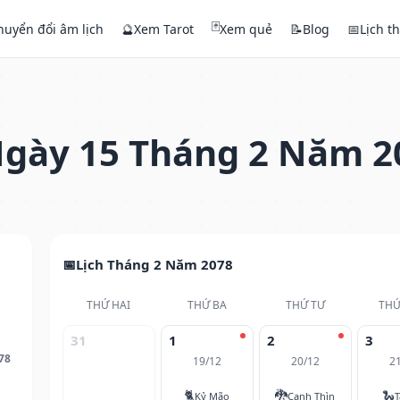
🃏
huyển đổi âm lịch
🔮
Xem Tarot
Xem quẻ
📝
Blog
📅
Lịch t
gày 15 Tháng 2 Năm 2
Lịch Tháng 2 Năm 2078
THỨ HAI
THỨ BA
THỨ TƯ
THỨ
31
1
2
3
78
19/12
20/12
2
🐈
🐉
🐍
Kỷ Mão
Canh Thìn
T