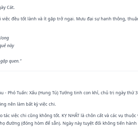
gày Cát.
 việc đều tốt lành và ít gặp trở ngại. Mưu đại sự hanh thông, thuậ
 long
 quẻ này
 gặp quen.”
u - Phó Tuấn: Xấu (Hung Tú) Tướng tinh con khỉ, chủ trị ngày thứ 3
ng nên làm bất kỳ việc chi.
ạo tác việc chi cũng không tốt. KỴ NHẤT là chôn cất và các vụ thu
họ đường (đóng hòm để sẵn). Ngày này tuyệt đối không tiến hành 