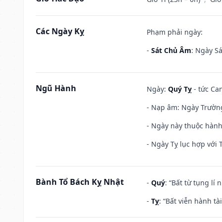
Các Ngày Kỵ
Phạm phải ngày:
-
Sát Chủ Âm
: Ngày Sá
Ngũ Hành
Ngày:
Quý Tỵ
- tức Can
- Nạp âm: Ngày Trường 
- Ngày này thuộc hành
- Ngày Tỵ lục hợp với 
Bành Tổ Bách Kỵ Nhật
-
Quý
: “Bất từ tụng lí
-
Tỵ
: “Bất viễn hành t