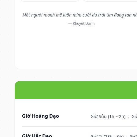
Một người mạnh mẽ luôn mỉm cười dù trái tim đang tan ná
— Khuyết Danh
Giờ Hoàng Đạo
Giờ Sửu (1h – 2h)
;
Gi
Giờ Hắc Đạo
Giờ Tí (23h – 0h)
;
Giờ