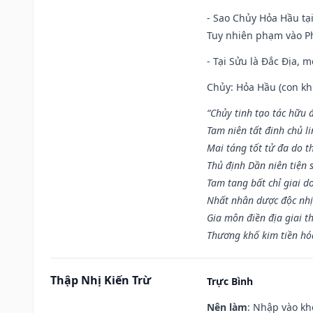
- Sao Chủy Hỏa Hầu tại
Tuy nhiên phạm vào Ph
- Tại Sửu là Đắc Địa, 
Chủy: Hỏa Hầu (con khỉ
“Chủy tinh tạo tác hữu 
Tam niên tất đinh chủ li
Mai táng tốt tử đa do t
Thủ định Dần niên tiện 
Tam tang bất chỉ giai d
Nhất nhân dược độc nhị
Gia môn điền địa giai t
Thương khố kim tiền hóa
Thập Nhị Kiến Trừ
Trực Bình
Nên làm
: Nhập vào kh