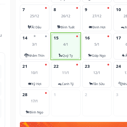
7
8
9
10
25/12
26/12
27/12
2
🐓
🐕
🐖
🐀
Ất Dậu
Bính Tuất
Đinh Hợi
M
ều
⭐
14
15
16
17
3/1
4/1
5/1
🐉
🐍
🐎
🐐
Nhâm Thìn
Quý Tỵ
Giáp Ngọ
Ấ
21
22
23
24
10/1
11/1
12/1
1
🐖
🐀
🐂
🐅
Kỷ Hợi
Canh Tý
Tân Sửu
Nh
28
1
2
3
17/1
🐎
Bính Ngọ