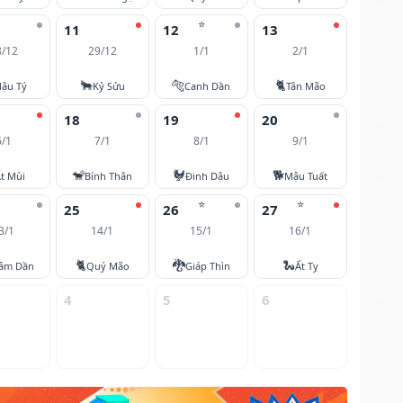
⭐
11
12
13
8/12
29/12
1/1
2/1
🐂
🐅
🐈
ậu Tý
Kỷ Sửu
Canh Dần
Tân Mão
18
19
20
6/1
7/1
8/1
9/1
🐒
🐓
🐕
t Mùi
Bính Thân
Đinh Dậu
Mậu Tuất
⭐
⭐
25
26
27
3/1
14/1
15/1
16/1
🐈
🐉
🐍
âm Dần
Quý Mão
Giáp Thìn
Ất Tỵ
4
5
6