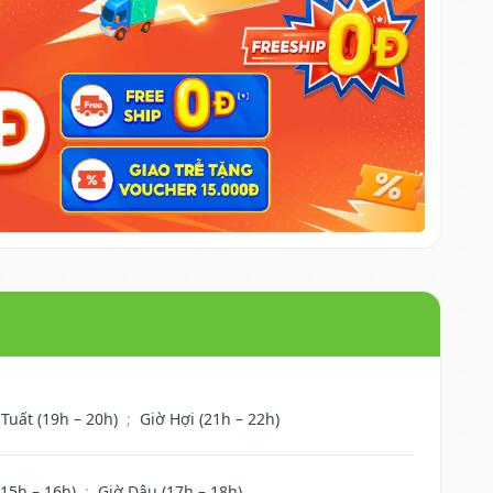
 Tuất (19h – 20h)
;
Giờ Hợi (21h – 22h)
(15h – 16h)
;
Giờ Dậu (17h – 18h)