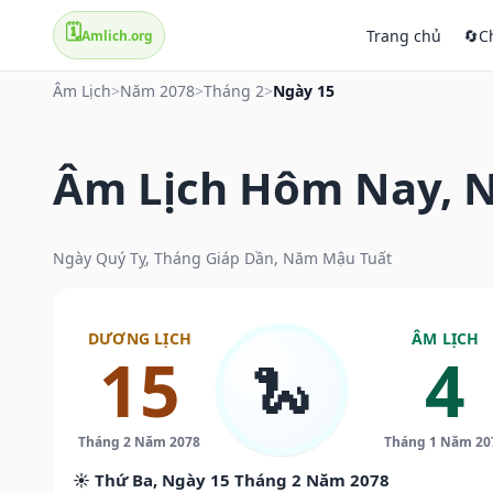
🗓️
Trang chủ
🔄
C
Amlich.org
Âm Lịch
>
Năm 2078
>
Tháng 2
>
Ngày 15
Âm Lịch Hôm Nay, N
Ngày Quý Tỵ, Tháng Giáp Dần, Năm Mậu Tuất
DƯƠNG LỊCH
ÂM LỊCH
15
4
🐍
Tháng 2 Năm 2078
Tháng 1 Năm 20
☀️ Thứ Ba, Ngày 15 Tháng 2 Năm 2078