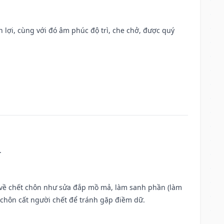
n lợi, cùng với đó âm phúc độ trì, che chở, được quý
.
ộc về chết chôn như sửa đắp mồ mả, làm sanh phần (làm
chôn cất người chết để tránh gặp điềm dữ.