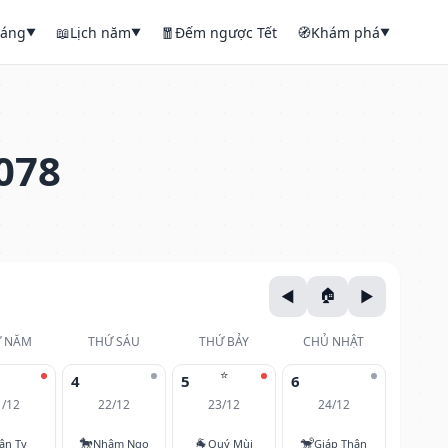
háng
📖
Lịch năm
🧧
Đếm ngược Tết
🧭
Khám phá
▼
▼
▼
078
 NĂM
THỨ SÁU
THỨ BẢY
CHỦ NHẬT
⭐
4
5
6
1/12
22/12
23/12
24/12
🐎
🐐
🐒
ân Tỵ
Nhâm Ngọ
Quý Mùi
Giáp Thân