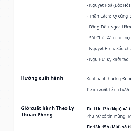
- Nguyệt Hoả (Độc Hỏa)
- Thần Cách: Kỵ cúng b
- Băng Tiêu Ngoạ Hãm:
- Sát Chủ: Xấu cho mọi
- Nguyệt Hình: Xấu cho
- Ngũ Hư: Kỵ khởi tạo, 
Hướng xuất hành
Xuất hành hướng Đông 
Tránh xuất hành hướng
Giờ xuất hành Theo Lý
Từ 11h-13h (Ngọ) và t
Thuần Phong
Phụ nữ có tin mừng. M
Từ 13h-15h (Mùi) và t