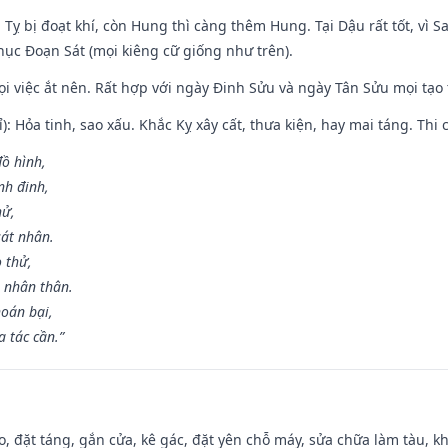
 Tỵ bị đoạt khí, còn Hung thì càng thêm Hung. Tại Dậu rất tốt, vì
ục Đoạn Sát (mọi kiêng cữ giống như trên).
mọi việc ắt nên. Rất hợp với ngày Đinh Sửu và ngày Tân Sửu mọi tạo
): Hỏa tinh, sao xấu. Khắc Kỵ xây cất, thưa kiện, hay mai táng. Thi 
đồ hình,
nh đinh,
hử,
sát nhân.
o thử,
 nhân thân.
hoán bại,
 tác cần.”
o, đặt táng, gắn cửa, kê gác, đặt yên chỗ máy, sửa chữa làm tàu, kh