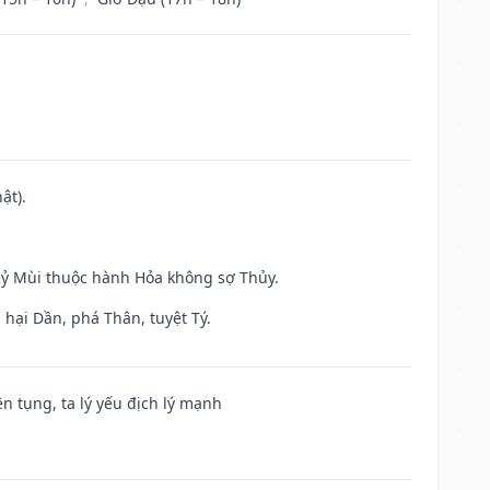
ật).
 Kỷ Mùi thuộc hành Hỏa không sợ Thủy.
hại Dần, phá Thân, tuyệt Tý.
ện tụng, ta lý yếu địch lý mạnh