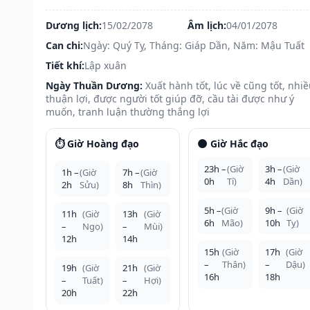
Dương lịch:
15/02/2078
Âm lịch:
04/01/2078
Can chi:
Ngày: Quý Tỵ, Tháng: Giáp Dần, Năm: Mậu Tuất
Tiết khí:
Lập xuân
Ngày Thuần Dương:
Xuất hành tốt, lúc về cũng tốt, nhi
thuận lợi, được người tốt giúp đỡ, cầu tài được như ý
muốn, tranh luận thường thắng lợi
⏱️ Giờ Hoàng đạo
🌑 Giờ Hắc đạo
23h –
(Giờ
3h –
(Giờ
1h –
(Giờ
7h –
(Giờ
0h
Tí)
4h
Dần)
2h
Sửu)
8h
Thìn)
5h –
(Giờ
9h –
(Giờ
11h
(Giờ
13h
(Giờ
6h
Mão)
10h
Tỵ)
–
Ngọ)
–
Mùi)
12h
14h
15h
(Giờ
17h
(Giờ
–
Thân)
–
Dậu)
19h
(Giờ
21h
(Giờ
16h
18h
–
Tuất)
–
Hợi)
20h
22h