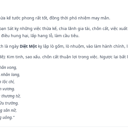
hừa kế tước phong rất tốt, đồng thời phó nhiệm may mắn.
ạn Sát kỵ những việc thừa kế, chia lãnh gia tài, chôn cất, việc xuấ
 điều hung hại, lấp hang lỗ, làm cầu tiêu.
ch là ngày
Diệt Một
kỵ lập lò gốm, lò nhuộm, vào làm hành chính, l
: Kim tinh, sao xấu. chôn cất thuận lợi trong việc. Ngược lại bất l
nhân vong,
 nhân lang,
 lộc chí,
ân vương.
 thương tử,
ửu trường.
g sản nữ,
g uông.”