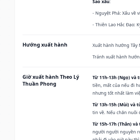
Sao xấu
:
- Nguyệt Phá: Xấu về v
- Thiên Lao Hắc Đạo: K
Hướng xuất hành
Xuất hành hướng Tây N
Tránh xuất hành hướng
Giờ xuất hành Theo Lý
Từ 11h-13h (Ngọ) và t
Thuần Phong
tiền, mất của nếu đi 
nhưng tốt nhất làm vi
Từ 13h-15h (Mùi) và t
tin về. Nếu chăn nuôi 
Từ 15h-17h (Thân) và 
người người nguyền rủ
phải đi vào giờ này th