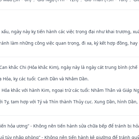
y xấu, ngày này kỵ tiến hành các việc trọng đại như khai trương, xuấ
Tránh làm những công việc quan trọng, đi xa, ký kết hợp đồng, hay 
 Can khắc Chi (Hỏa khắc Kim), ngày này là ngày cát trung bình (chế 
 Hỏa, kỵ các tuổi: Canh Dần và Nhâm Dần.
 Hỏa khắc với hành Kim, ngoại trừ các tuổi: Nhâm Thân và Giáp N
i Tỵ, tam hợp với Tý và Thìn thành Thủy cục. Xung Dần, hình Dần, h
t kiến hỏa ương” - Không nên tiến hành sửa chữa bếp để tránh bị hỏa
quỷ túy nhập phòng” - Không nên tiến hành kê giường để tránh q