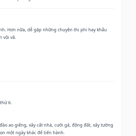
ành. Hơn nữa, dễ gặp những chuyện thị phi hay khẩu
 vội vã.
thứ 6.
c đào ao giếng, xây cất nhà, cưới gả, động đất, xây tường
họn một ngày khác để tiến hành.