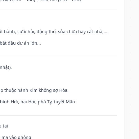
t hành, cưới hỏi, động thổ, sửa chữa hay cất nhà,...
bắt đầu dự án lớn...
nhật).
gọ thuộc hành Kim không sợ Hỏa.
ình Hợi, hại Hợi, phá Tỵ, tuyệt Mão.
 tai
uỷ ma vào phòng