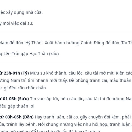
iệc xây dựng nhà cửa.
ỵ mọi việc đại sự.
am để đón 'Hỷ Thần'. Xuất hành hướng Chính Đông để đón 'Tài Th
 Lên Trời gặp Hạc Thần (xấu)
ừ 23h-01h (Tý)
Mưu sự khó thành, cầu lộc, cầu tài mờ mịt. Kiện cáo
hướng Nam thì tìm nhanh mới thấy. Đề phòng tranh cãi, mâu thuẫn
ệc gì đều cần chắc chắn.
ừ 01-03h (Sửu)
Tin vui sắp tới, nếu cầu lộc, cầu tài thì đi hướng 
đều gặp thuận lợi.
từ 03h-05h (Dần)
Hay tranh luận, cãi cọ, gây chuyện đói kém, phải
a, tránh lây bệnh. Nói chung những việc như hội họp, tranh luận,
ì nên giữ miệng để hạn ché gây ẩu đả hay cãi nhau.