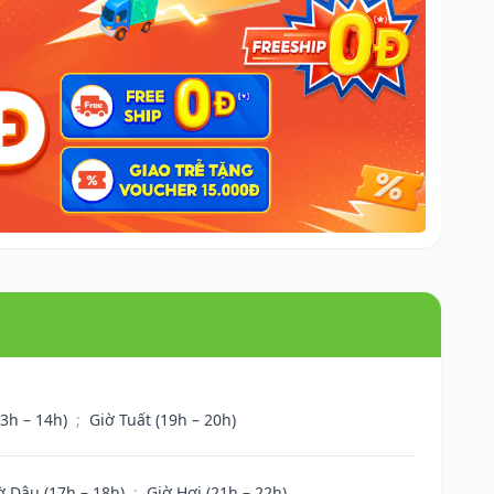
13h – 14h)
;
Giờ Tuất (19h – 20h)
ờ Dậu (17h – 18h)
;
Giờ Hợi (21h – 22h)