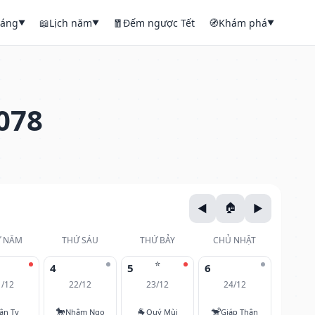
háng
📖
Lịch năm
🧧
Đếm ngược Tết
🧭
Khám phá
▼
▼
▼
078
 NĂM
THỨ SÁU
THỨ BẢY
CHỦ NHẬT
⭐
4
5
6
1/12
22/12
23/12
24/12
🐎
🐐
🐒
ân Tỵ
Nhâm Ngọ
Quý Mùi
Giáp Thân