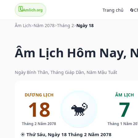
🗓️
Trang chủ
🔄
C
Amlich.org
Âm Lịch
>
Năm 2078
>
Tháng 2
>
Ngày 18
Âm Lịch Hôm Nay, N
Ngày Bính Thân, Tháng Giáp Dần, Năm Mậu Tuất
DƯƠNG LỊCH
ÂM LỊCH
18
7
🐒
Tháng 2 Năm 2078
Tháng 1 Năm 20
☀️ Thứ Sáu, Ngày 18 Tháng 2 Năm 2078