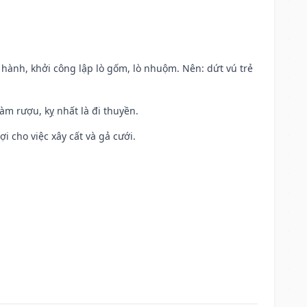
t hành, khởi công lập lò gốm, lò nhuộm. Nên: dứt vú trẻ
àm rượu, kỵ nhất là đi thuyền.
ợi cho việc xây cất và gả cưới.