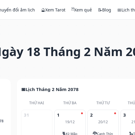
🃏
huyển đổi âm lịch
🔮
Xem Tarot
Xem quẻ
📝
Blog
📅
Lịch t
gày 18 Tháng 2 Năm 2
Lịch Tháng 2 Năm 2078
THỨ HAI
THỨ BA
THỨ TƯ
THỨ
31
1
2
3
78
19/12
20/12
2
🐈
🐉
🐍
Kỷ Mão
Canh Thìn
T