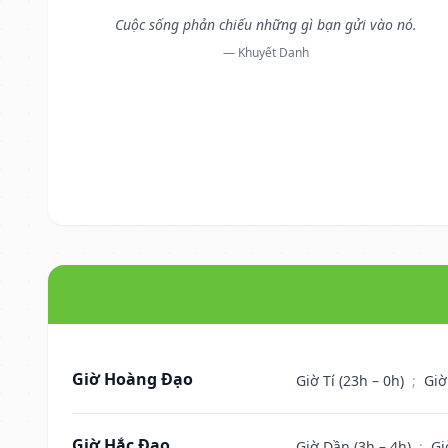
Cuộc sống phản chiếu những gì bạn gửi vào nó.
— Khuyết Danh
Giờ Hoàng Đạo
Giờ Tí (23h – 0h)
;
Giờ
Giờ Hắc Đạo
Giờ Dần (3h – 4h)
;
Gi