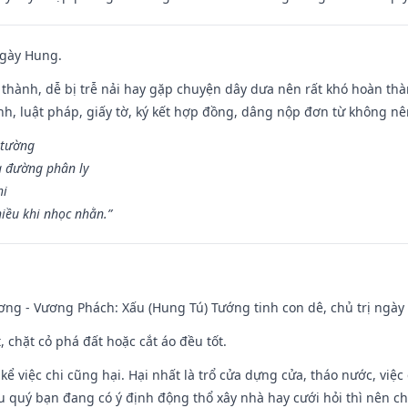
ngày Hung.
 thành, dễ bị trễ nải hay gặp chuyện dây dưa nên rất khó hoàn th
ính, luật pháp, giấy tờ, ký kết hợp đồng, dâng nộp đơn từ không nên
 tường
a đường phân ly
hi
iều khi nhọc nhằn.”
ng - Vương Phách: Xấu (Hung Tú) Tướng tinh con dê, chủ trị ngày 
t, chặt cỏ phá đất hoặc cắt áo đều tốt.
 kể việc chi cũng hại. Hại nhất là trổ cửa dựng cửa, tháo nước, việ
ếu quý bạn đang có ý định động thổ xây nhà hay cưới hỏi thì nên c