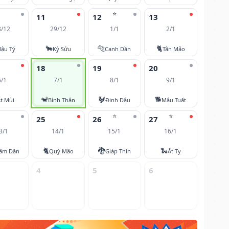
⭐
11
12
13
8/12
29/12
1/1
2/1
🐂
🐅
🐈
ậu Tý
Kỷ Sửu
Canh Dần
Tân Mão
18
19
20
6/1
7/1
8/1
9/1
🐒
🐓
🐕
t Mùi
Bính Thân
Đinh Dậu
Mậu Tuất
⭐
⭐
25
26
27
3/1
14/1
15/1
16/1
🐈
🐉
🐍
âm Dần
Quý Mão
Giáp Thìn
Ất Tỵ
4
5
6