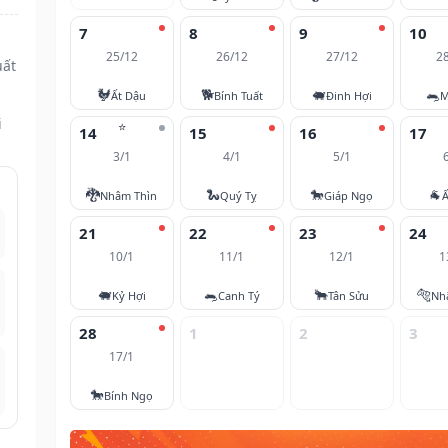
7
8
9
10
25/12
26/12
27/12
2
uất
🐓
🐕
🐖
🐀
Ất Dậu
Bính Tuất
Đinh Hợi
M
i
⭐
14
15
16
17
3/1
4/1
5/1
🐉
🐍
🐎
🐐
Nhâm Thìn
Quý Tỵ
Giáp Ngọ
Ấ
21
22
23
24
10/1
11/1
12/1
1
🐖
🐀
🐂
🐅
Kỷ Hợi
Canh Tý
Tân Sửu
Nh
28
1
2
3
17/1
🐎
Bính Ngọ