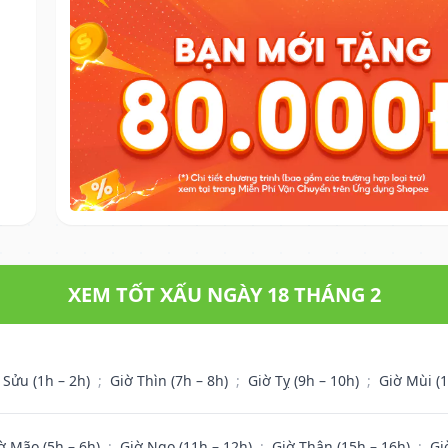
XEM TỐT XẤU NGÀY 18 THÁNG 2
 Sửu (1h – 2h)
;
Giờ Thìn (7h – 8h)
;
Giờ Tỵ (9h – 10h)
;
Giờ Mùi (
ờ Mão (5h – 6h)
;
Giờ Ngọ (11h – 12h)
;
Giờ Thân (15h – 16h)
;
Gi