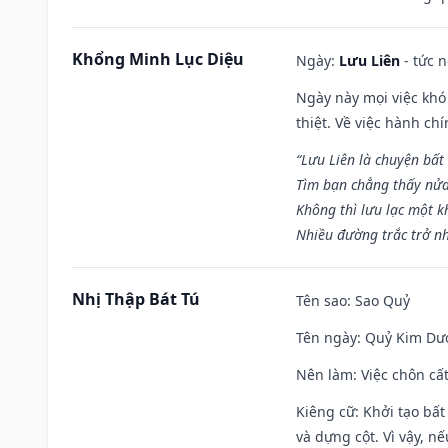
Khổng Minh Lục Diệu
Ngày:
Lưu Liên
- tức 
Ngày này mọi việc khó
thiệt. Về việc hành ch
“Lưu Liên là chuyện bất
Tìm bạn chẳng thấy nử
Không thì lưu lạc một k
Nhiều đường trắc trở nh
Nhị Thập Bát Tú
Tên sao
: Sao Quỷ
Tên ngày
: Quỷ Kim Dươ
Nên làm
: Việc chôn cấ
Kiêng cữ
: Khởi tạo bất
và dựng cột. Vì vậy, n