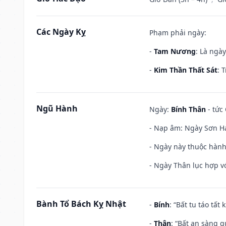
Các Ngày Kỵ
Phạm phải ngày:
-
Tam Nương
: Là ngà
-
Kim Thần Thất Sát
: 
Ngũ Hành
Ngày:
Bính Thân
- tức
- Nạp âm: Ngày Sơn Hạ
- Ngày này thuộc hành
- Ngày Thân lục hợp vớ
Bành Tổ Bách Kỵ Nhật
-
Bính
: “Bất tu táo tấ
-
Thân
: “Bất an sàng 