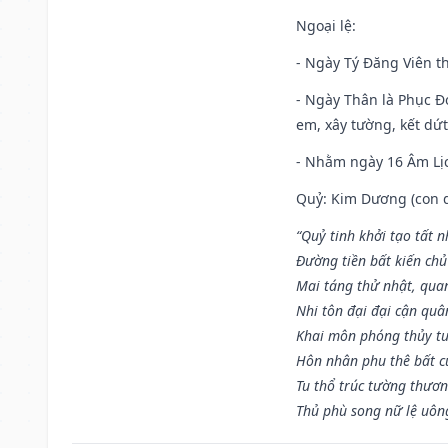
Ngoại lệ
:
- Ngày Tý Đăng Viên t
- Ngày Thân là Phục Đo
em, xây tường, kết dứt
- Nhằm ngày 16 Âm Lị
Quỷ: Kim Dương (con dê)
“Quỷ tinh khởi tạo tất 
Đường tiền bất kiến chủ
Mai táng thử nhật, quan
Nhi tôn đại đại cận qu
Khai môn phóng thủy tu
Hôn nhân phu thê bất c
Tu thổ trúc tường thươn
Thủ phù song nữ lệ uôn