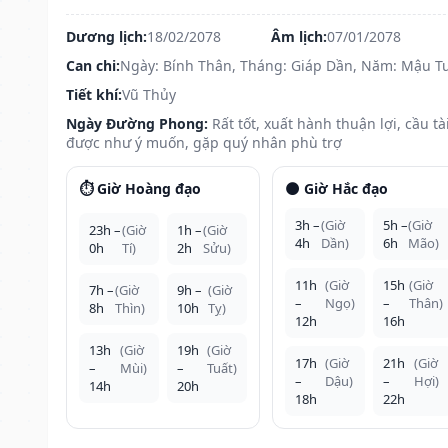
Dương lịch:
18/02/2078
Âm lịch:
07/01/2078
Can chi:
Ngày: Bính Thân, Tháng: Giáp Dần, Năm: Mậu T
Tiết khí:
Vũ Thủy
Ngày Đường Phong:
Rất tốt, xuất hành thuận lợi, cầu tà
được như ý muốn, gặp quý nhân phù trợ
⏱️ Giờ Hoàng đạo
🌑 Giờ Hắc đạo
3h –
(Giờ
5h –
(Giờ
23h –
(Giờ
1h –
(Giờ
4h
Dần)
6h
Mão)
0h
Tí)
2h
Sửu)
11h
(Giờ
15h
(Giờ
7h –
(Giờ
9h –
(Giờ
–
Ngọ)
–
Thân)
8h
Thìn)
10h
Tỵ)
12h
16h
13h
(Giờ
19h
(Giờ
17h
(Giờ
21h
(Giờ
–
Mùi)
–
Tuất)
–
Dậu)
–
Hợi)
14h
20h
18h
22h