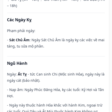
– 18h)
Các Ngày Kỵ
Phạm phải ngày:
-
Sát Chủ Âm
: Ngày Sát Chủ Âm là ngày kỵ các việc về mai
táng, tu sửa mộ phần.
Ngũ Hành
Ngày:
Ất Tỵ
- tức Can sinh Chi (Mộc sinh Hỏa), ngày này là
ngày cát (bảo nhật).
- Nạp âm: Ngày Phúc Đăng Hỏa, kỵ các tuổi: Kỷ Hợi và Tân
Hợi.
- Ngày này thuộc hành Hỏa khắc với hành Kim, ngoại trừ
các tuổi: Quý Dậu và Ất Mùi thuộc hành Kim không sợ