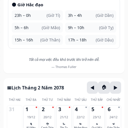
🌑 Giờ Hắc đạo
23h – 0h
(Giờ Tí)
3h – 4h
(Giờ Dần)
5h – 6h
(Giờ Mão)
9h – 10h
(Giờ Tỵ)
15h – 16h
(Giờ Thân)
17h – 18h
(Giờ Dậu)
Tất cả mọi việc đều khó trước khi trở nên dễ.
— Thomas Fuller
Lịch Tháng 2 Năm 2078
THỨ HAI
THỨ BA
THỨ TƯ
THỨ NĂM
THỨ SÁU
THỨ BẢY
CHỦ NHẬT
31
1
2
3
4
5
6
19/12
20/12
21/12
22/12
23/12
24/12
🐈
🐉
🐍
🐎
🐐
🐒
Kỷ Mão
Canh Thìn
Tân Tỵ
Nhâm Ngọ
Quý Mùi
Giáp Thân