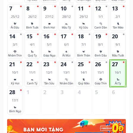
7
8
9
10
11
12
13
25/12
26/12
27/12
28/12
29/12
1/1
2/1
🐓
🐕
🐖
🐀
🐂
🐅
🐈
Ất Dậu
Bính Tuất
Đinh Hợi
Mậu Tý
Kỷ Sửu
Canh Dần
Tân Mão
14
15
16
17
18
19
20
3/1
4/1
5/1
6/1
7/1
8/1
9/1
🐉
🐍
🐎
🐐
🐒
🐓
🐕
Nhâm Thìn
Quý Tỵ
Giáp Ngọ
Ất Mùi
Bính Thân
Đinh Dậu
Mậu Tuất
21
22
23
24
25
26
27
10/1
11/1
12/1
13/1
14/1
15/1
16/1
🐖
🐀
🐂
🐅
🐈
🐉
🐍
Kỷ Hợi
Canh Tý
Tân Sửu
Nhâm Dần
Quý Mão
Giáp Thìn
Ất Tỵ
28
1
2
3
4
5
6
17/1
🐎
Bính Ngọ