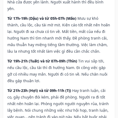
Nhà cửa được yên lành. Người xuất hành thì đều bình
yên.
Từ 17h-19h (Dậu) và từ 05h-07h (Mão)
Mưu sự khó
thành, cầu lộc, cầu tài mờ mịt. Kiện cáo tốt nhất nên hoãn
lại. Người đi xa chưa có tin về. Mất tiền, mất của nếu đi
hướng Nam thì tìm nhanh mới thấy. Đề phòng tranh cãi,
mâu thuẫn hay miệng tiếng tầm thường. Việc làm chậm,
lâu la nhưng tốt nhất làm việc gì đều cần chắc chắn.
Từ 19h-21h (Tuất) và từ 07h-09h (Thìn)
Tin vui sắp tới,
nếu cầu lộc, cầu tài thì đi hướng Nam. Đi công việc gặp
gỡ có nhiều may mắn. Người đi có tin về. Nếu chăn nuôi
đều gặp thuận lợi.
Từ 21h-23h (Hợi) và từ 09h-11h (Tị)
Hay tranh luận, cãi
cọ, gây chuyện đói kém, phải đề phòng. Người ra đi tốt
nhất nên hoãn lại. Phòng người người nguyền rủa, tránh
lây bệnh. Nói chung những việc như hội họp, tranh luận,
việc quan,…nên tránh đi vào giờ này. Nếu bắt buộc phải