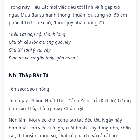
Trong này Tiểu Cát mọi việc đều tốt lành và ít gặp trở
ngại. Mưu đại sự hanh thông, thuận lợi, cùng với đó âm
phúc độ trì, che chở, được quý nhân nâng đỡ.
“Tiểu Cát gặp hội thanh long
Cầu tài cầu lộc ở trong quẻ này
Cầu tài toại ý vui vầy
Bình an vô sự gặp thầy, gặp quen.”
Nhị Thập Bát Tú
Tên sao
: Sao Phòng
Tên ngày
: Phòng Nhật Thố - Cảnh Yêm: Tốt (Kiết Tú) Tướng
tinh con Thỏ, chủ trị ngày Chủ nhật.
Nên làm
: Mọi việc khởi công tạo tác đều tốt. Ngày này
hợp nhất cho việc cưới gả, xuất hành, xây dựng nhà, chôn
cất, đi thuyền, mưu sự, chặt cỏ phá đất và cả cắt áo.