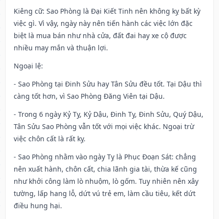
Kiêng cữ
: Sao Phòng là Đại Kiết Tinh nên không kỵ bất kỳ
việc gì. Vì vậy, ngày này nên tiến hành các việc lớn đặc
biệt là mua bán như nhà cửa, đất đai hay xe cộ được
nhiều may mắn và thuận lợi.
Ngoại lệ
:
- Sao Phòng tại Đinh Sửu hay Tân Sửu đều tốt. Tại Dậu thì
càng tốt hơn, vì Sao Phòng Đăng Viên tại Dậu.
- Trong 6 ngày Kỷ Tỵ, Kỷ Dậu, Đinh Tỵ, Đinh Sửu, Quý Dậu,
Tân Sửu Sao Phòng vẫn tốt với mọi việc khác. Ngoại trừ
việc chôn cất là rất kỵ.
- Sao Phòng nhằm vào ngày Tỵ là Phục Đoạn Sát: chẳng
nên xuất hành, chôn cất, chia lãnh gia tài, thừa kế cũng
như khởi công làm lò nhuộm, lò gốm. Tuy nhiên nên xây
tường, lấp hang lỗ, dứt vú trẻ em, làm cầu tiêu, kết dứt
điều hung hại.