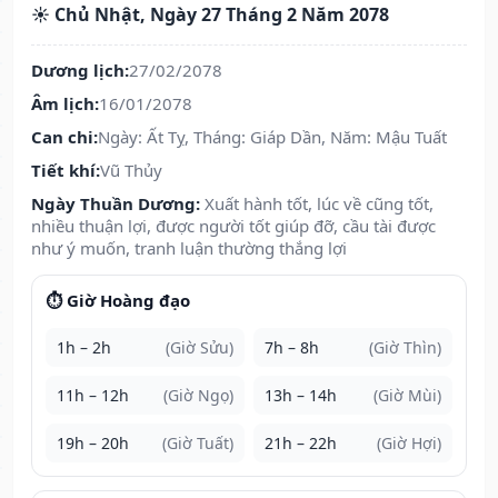
☀️ Chủ Nhật, Ngày 27 Tháng 2 Năm 2078
Dương lịch:
27/02/2078
Âm lịch:
16/01/2078
Can chi:
Ngày: Ất Tỵ, Tháng: Giáp Dần, Năm: Mậu Tuất
Tiết khí:
Vũ Thủy
Ngày Thuần Dương:
Xuất hành tốt, lúc về cũng tốt,
nhiều thuận lợi, được người tốt giúp đỡ, cầu tài được
như ý muốn, tranh luận thường thắng lợi
⏱️ Giờ Hoàng đạo
1h – 2h
(Giờ Sửu)
7h – 8h
(Giờ Thìn)
11h – 12h
(Giờ Ngọ)
13h – 14h
(Giờ Mùi)
19h – 20h
(Giờ Tuất)
21h – 22h
(Giờ Hợi)