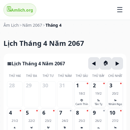
🗓️
Amlich.org
Âm Lịch
>
Năm 2067
>
Tháng 4
Lịch Tháng 4 Năm 2067
Lịch Tháng 4 Năm 2067
THỨ HAI
THỨ BA
THỨ TƯ
THỨ NĂM
THỨ SÁU
THỨ BẢY
CHỦ NHẬT
28
29
30
31
1
2
3
18/2
19/2
20/2
🐉
🐍
🐎
Canh Thìn
Tân Tỵ
Nhâm Ngọ
4
5
6
7
8
9
10
21/2
22/2
23/2
24/2
25/2
26/2
27/2
🐐
🐒
🐓
🐕
🐖
🐀
🐂