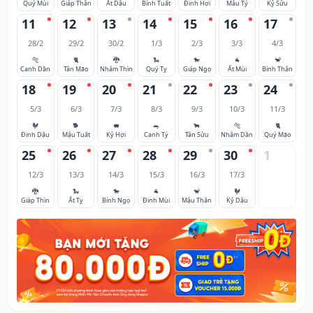
Quý Mùi
Giáp Thân
Ất Dậu
Bính Tuất
Đinh Hợi
Mậu Tý
Kỷ Sửu
11
12
13
14
15
16
17
28/2
29/2
30/2
1/3
2/3
3/3
4/3
🐅
🐈
🐉
🐍
🐎
🐐
🐒
Canh Dần
Tân Mão
Nhâm Thìn
Quý Tỵ
Giáp Ngọ
Ất Mùi
Bính Thân
18
19
20
21
22
23
24
5/3
6/3
7/3
8/3
9/3
10/3
11/3
🐓
🐕
🐖
🐀
🐂
🐅
🐈
Đinh Dậu
Mậu Tuất
Kỷ Hợi
Canh Tý
Tân Sửu
Nhâm Dần
Quý Mão
25
26
27
28
29
30
1
12/3
13/3
14/3
15/3
16/3
17/3
🐉
🐍
🐎
🐐
🐒
🐓
Giáp Thìn
Ất Tỵ
Bính Ngọ
Đinh Mùi
Mậu Thân
Kỷ Dậu