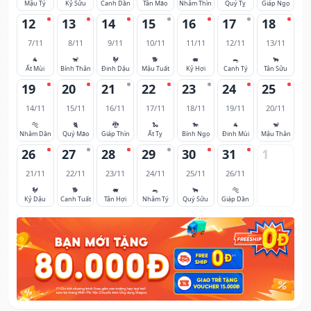
Mậu Tý
Kỷ Sửu
Canh Dần
Tân Mão
Nhâm Thìn
Quý Tỵ
Giáp Ngọ
12
13
14
15
16
17
18
7/11
8/11
9/11
10/11
11/11
12/11
13/11
🐐
🐒
🐓
🐕
🐖
🐀
🐂
Ất Mùi
Bính Thân
Đinh Dậu
Mậu Tuất
Kỷ Hợi
Canh Tý
Tân Sửu
19
20
21
22
23
24
25
14/11
15/11
16/11
17/11
18/11
19/11
20/11
🐅
🐈
🐉
🐍
🐎
🐐
🐒
Nhâm Dần
Quý Mão
Giáp Thìn
Ất Tỵ
Bính Ngọ
Đinh Mùi
Mậu Thân
26
27
28
29
30
31
1
21/11
22/11
23/11
24/11
25/11
26/11
🐓
🐕
🐖
🐀
🐂
🐅
Kỷ Dậu
Canh Tuất
Tân Hợi
Nhâm Tý
Quý Sửu
Giáp Dần