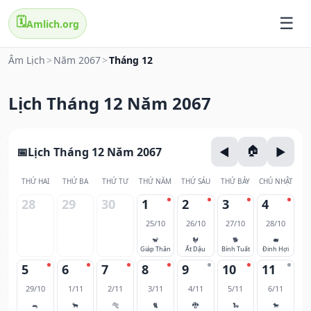
🗓️
Amlich.org
Âm Lịch
>
Năm 2067
>
Tháng 12
Lịch Tháng 12 Năm 2067
Lịch Tháng 12 Năm 2067
THỨ HAI
THỨ BA
THỨ TƯ
THỨ NĂM
THỨ SÁU
THỨ BẢY
CHỦ NHẬT
28
29
30
1
2
3
4
25/10
26/10
27/10
28/10
🐒
🐓
🐕
🐖
Giáp Thân
Ất Dậu
Bính Tuất
Đinh Hợi
5
6
7
8
9
10
11
29/10
1/11
2/11
3/11
4/11
5/11
6/11
🐀
🐂
🐅
🐈
🐉
🐍
🐎