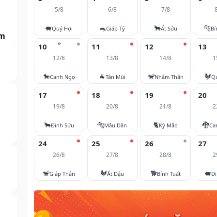
5/8
6/8
7/8
🐖
🐀
🐂
🐅
Quý Hợi
Giáp Tý
Ất Sửu
Bí
am
⭐
10
11
12
13
12/8
13/8
14/8
1
🐎
🐐
🐒
🐓
Canh Ngọ
Tân Mùi
Nhâm Thân
Q
17
18
19
20
19/8
20/8
21/8
2
🐂
🐅
🐈
🐉
Đinh Sửu
Mậu Dần
Kỷ Mão
Ca
24
25
26
27
26/8
27/8
28/8
2
🐒
🐓
🐕
🐖
Giáp Thân
Ất Dậu
Bính Tuất
Đi