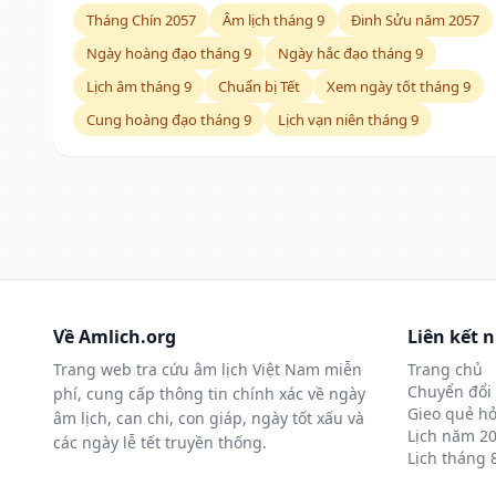
Tháng Chín 2057
Âm lịch tháng 9
Đinh Sửu năm 2057
Ngày hoàng đạo tháng 9
Ngày hắc đạo tháng 9
Lịch âm tháng 9
Chuẩn bị Tết
Xem ngày tốt tháng 9
Cung hoàng đạo tháng 9
Lịch vạn niên tháng 9
Về Amlich.org
Liên kết 
Trang web tra cứu âm lịch Việt Nam miễn
Trang chủ
Chuyển đổi 
phí, cung cấp thông tin chính xác về ngày
Gieo quẻ hỏ
âm lịch, can chi, con giáp, ngày tốt xấu và
Lịch năm 2
các ngày lễ tết truyền thống.
Lịch tháng 