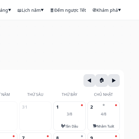
háng
📖
Lịch năm
🧧
Đếm ngược Tết
🧭
Khám phá
▼
▼
▼
 NĂM
THỨ SÁU
THỨ BẢY
CHỦ NHẬT
⭐
31
1
2
3/8
4/8
🐓
🐕
Tân Dậu
Nhâm Tuất
7
8
9