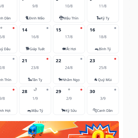
8/8
9/8
10/8
11/8
🐈
🐉
🐍
nh Dần
Đinh Mão
Mậu Thìn
Kỷ Tỵ
⭐
14
15
16
5/8
16/8
17/8
18/8
🐕
🐖
🐀
uý Dậu
Giáp Tuất
Ất Hợi
Bính Tý
21
22
23
2/8
23/8
24/8
25/8
🐍
🐎
🐐
nh Thìn
Tân Tỵ
Nhâm Ngọ
Quý Mùi
🌙
⭐
28
29
30
9/8
1/9
2/9
3/9
🐀
🐂
🐅
nh Hợi
Mậu Tý
Kỷ Sửu
Canh Dần