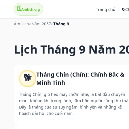
🗓️
Trang chủ
🔄
C
Amlich.org
Âm Lịch
>
Năm 2057
>
Tháng 9
Lịch Tháng 9 Năm 2
Tháng Chín (Chín): Chính Bắc &
🐕
Minh Tinh
Tháng Chín, gió heo may chớm nhẹ, lá bắt đầu chuyển
màu. Không khí trong lành, tâm hồn người cũng thư thái
Đây là tháng của sự suy ngẫm, bình yên và những kế
hoạch dài hơi cho cuối năm.