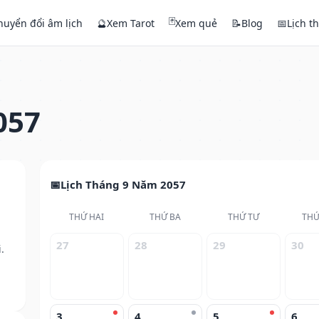
🃏
huyển đổi âm lịch
🔮
Xem Tarot
Xem quẻ
📝
Blog
📅
Lịch t
057
Lịch Tháng 9 Năm 2057
THỨ HAI
THỨ BA
THỨ TƯ
THỨ
27
28
29
30
.
3
4
5
6