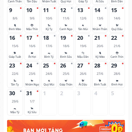
Canh Thân
Tân Dậu
Nhâm Tuất
Quý Hợi
Giáp Tý
Ất Sửu
Bính Dần
9
10
11
12
13
14
15
8/6
9/6
10/6
11/6
12/6
13/6
14/6
🐈
🐉
🐍
🐎
🐐
🐒
🐓
Đinh Mão
Mậu Thìn
Kỷ Tỵ
Canh Ngọ
Tân Mùi
Nhâm Thân
Quý Dậu
16
17
18
19
20
21
22
15/6
16/6
17/6
18/6
19/6
20/6
21/6
🐕
🐖
🐀
🐂
🐅
🐈
🐉
Giáp Tuất
Ất Hợi
Bính Tý
Đinh Sửu
Mậu Dần
Kỷ Mão
Canh Thìn
23
24
25
26
27
28
29
22/6
23/6
24/6
25/6
26/6
27/6
28/6
🐍
🐎
🐐
🐒
🐓
🐕
🐖
Tân Tỵ
Nhâm Ngọ
Quý Mùi
Giáp Thân
Ất Dậu
Bính Tuất
Đinh Hợi
30
31
1
2
3
4
5
29/6
1/7
🐀
🐂
Mậu Tý
Kỷ Sửu