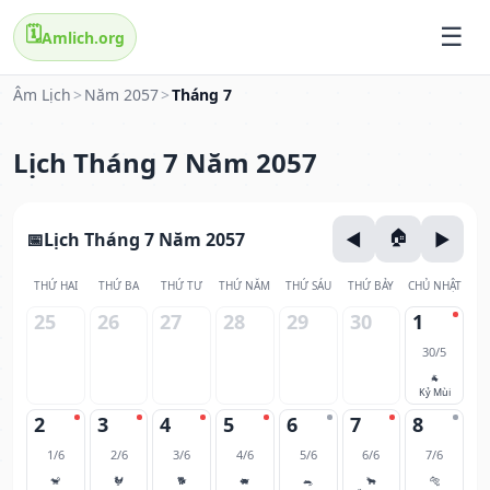
🗓️
Amlich.org
Âm Lịch
>
Năm 2057
>
Tháng 7
Lịch Tháng 7 Năm 2057
Lịch Tháng 7 Năm 2057
THỨ HAI
THỨ BA
THỨ TƯ
THỨ NĂM
THỨ SÁU
THỨ BẢY
CHỦ NHẬT
25
26
27
28
29
30
1
30/5
🐐
Kỷ Mùi
2
3
4
5
6
7
8
1/6
2/6
3/6
4/6
5/6
6/6
7/6
🐒
🐓
🐕
🐖
🐀
🐂
🐅