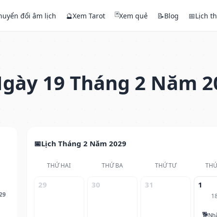
🃏
huyển đổi âm lịch
🔮
Xem Tarot
Xem quẻ
📝
Blog
📅
Lịch t
gày 19 Tháng 2 Năm 2
Lịch Tháng 2 Năm 2029
THỨ HAI
THỨ BA
THỨ TƯ
THỨ
29
30
31
1
29
1
🐕
Nh