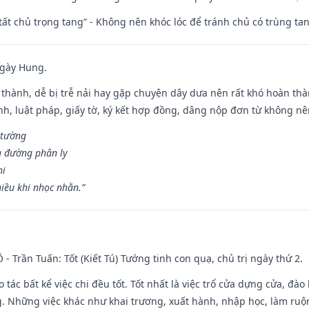
 tất chủ trọng tang” - Không nên khóc lóc để tránh chủ có trùng ta
ngày Hung.
 thành, dễ bị trễ nải hay gặp chuyện dây dưa nên rất khó hoàn th
ính, luật pháp, giấy tờ, ký kết hợp đồng, dâng nộp đơn từ không nên
 tường
a đường phân ly
hi
iều khi nhọc nhằn.”
Ô - Trần Tuấn: Tốt (Kiết Tú) Tướng tinh con quạ, chủ trị ngày thứ 2.
o tác bất kể việc chi đều tốt. Tốt nhất là việc trổ cửa dựng cửa, đà
. Những việc khác như khai trương, xuất hành, nhập học, làm ruộn