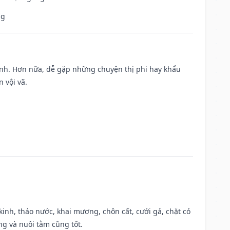
ng
ành. Hơn nữa, dễ gặp những chuyện thị phi hay khẩu
 vội vã.
o kinh, tháo nước, khai mương, chôn cất, cưới gả, chặt cỏ
g và nuôi tằm cũng tốt.