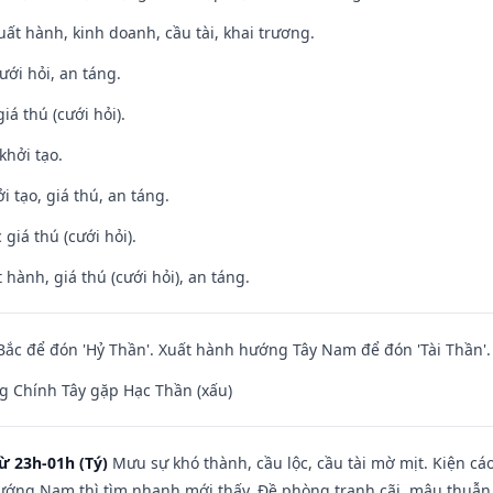
uất hành, kinh doanh, cầu tài, khai trương.
ưới hỏi, an táng.
iá thú (cưới hỏi).
khởi tạo.
i tạo, giá thú, an táng.
giá thú (cưới hỏi).
 hành, giá thú (cưới hỏi), an táng.
ắc để đón 'Hỷ Thần'. Xuất hành hướng Tây Nam để đón 'Tài Thần'.
g Chính Tây gặp Hạc Thần (xấu)
ừ 23h-01h (Tý)
Mưu sự khó thành, cầu lộc, cầu tài mờ mịt. Kiện cáo
hướng Nam thì tìm nhanh mới thấy. Đề phòng tranh cãi, mâu thuẫn