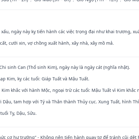
y xấu, ngày này kỵ tiến hành các việc trọng đại như khai trương, xuấ
 cất, cưới xin, vợ chồng xuất hành, xây nhà, xây mồ mả.
Chi sinh Can (Thổ sinh Kim), ngày này là ngày cát (nghĩa nhật).
p Kim, kỵ các tuổi: Giáp Tuất và Mậu Tuất.
 Kim khắc với hành Mộc, ngoại trừ các tuổi: Mậu Tuất vì Kim khắc 
i Dậu, tam hợp với Tý và Thân thành Thủy cục. Xung Tuất, hình Thì
tuổi Tỵ, Dậu, Sửu.
 chức cơ hư trướng” - Không nên tiến hành quay tơ để tránh cũi dệt