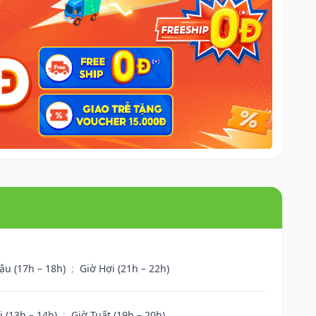
ậu (17h – 18h)
;
Giờ Hợi (21h – 22h)
i (13h – 14h)
;
Giờ Tuất (19h – 20h)