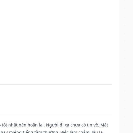
 tốt nhất nên hoãn lại. Người đi xa chưa có tin về. Mất
 hay miệng tiếng tầm thường. Việc làm chậm, lâu la