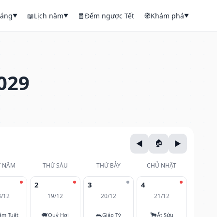
háng
📖
Lịch năm
🧧
Đếm ngược Tết
🧭
Khám phá
▼
▼
▼
029
 NĂM
THỨ SÁU
THỨ BẢY
CHỦ NHẬT
2
3
4
8/12
19/12
20/12
21/12
🐖
🐀
🐂
âm Tuất
Quý Hợi
Giáp Tý
Ất Sửu