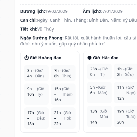
Dương lịch:
19/02/2029
Âm lịch:
07/01/2029
Can chi:
Ngày: Canh Thìn, Tháng: Bính Dần, Năm: Kỷ Dậu
Tiết khí:
Vũ Thủy
Ngày Đường Phong:
Rất tốt, xuất hành thuận lợi, cầu tà
được như ý muốn, gặp quý nhân phù trợ
⏱️ Giờ Hoàng đạo
🌑 Giờ Hắc đạo
23h –
(Giờ
1h –
(Giờ
3h –
(Giờ
7h –
(Giờ
0h
Tí)
2h
Sửu)
4h
Dần)
8h
Thìn)
5h –
(Giờ
11h
(Giờ
9h –
(Giờ
15h
(Giờ
6h
Mão)
–
Ngọ)
10h
Tỵ)
–
Thân)
12h
16h
13h
(Giờ
19h
(Giờ
17h
(Giờ
21h
(Giờ
–
Mùi)
–
Tuất)
–
Dậu)
–
Hợi)
14h
20h
18h
22h