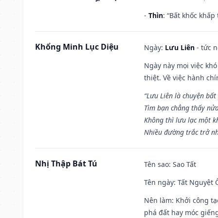
-
Thìn
: “Bất khốc khấp
Khổng Minh Lục Diệu
Ngày:
Lưu Liên
- tức 
Ngày này mọi việc khó
thiệt. Về việc hành ch
“Lưu Liên là chuyện bất
Tìm bạn chẳng thấy nử
Không thì lưu lạc một k
Nhiều đường trắc trở nh
Nhị Thập Bát Tú
Tên sao
: Sao Tất
Tên ngày
: Tất Nguyệt 
Nên làm
: Khởi công tạ
phá đất hay móc giếng