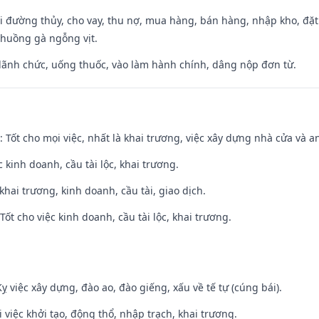
đi đường thủy, cho vay, thu nợ, mua hàng, bán hàng, nhập kho, đặt
chuồng gà ngỗng vịt.
 lãnh chức, uống thuốc, vào làm hành chính, dâng nộp đơn từ.
: Tốt cho mọi việc, nhất là khai trương, việc xây dựng nhà cửa và a
ệc kinh doanh, cầu tài lộc, khai trương.
 khai trương, kinh doanh, cầu tài, giao dịch.
ốt cho việc kinh doanh, cầu tài lộc, khai trương.
ỵ việc xây dựng, đào ao, đào giếng, xấu về tế tự (cúng bái).
i việc khởi tạo, động thổ, nhập trạch, khai trương.