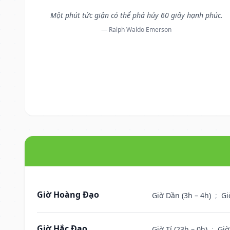
Một phút tức giận có thể phá hủy 60 giây hạnh phúc.
— Ralph Waldo Emerson
Giờ Hoàng Đạo
Giờ Dần (3h – 4h)
;
Gi
Giờ Hắc Đạo
Giờ Tí (23h – 0h)
;
Giờ