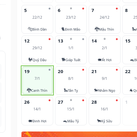
⭐
5
6
7
8
22/12
23/12
24/12
2
🐅
🐈
🐉
🐍
Bính Dần
Đinh Mão
Mậu Thìn
i
⭐
⭐
12
13
14
15
29/12
1/1
2/1
🐓
🐕
🐖
🐀
Quý Dậu
Giáp Tuất
Ất Hợi
B
19
20
21
22
7/1
8/1
9/1
1
🐉
🐍
🐎
🐐
Canh Thìn
Tân Tỵ
Nhâm Ngọ
Q
⭐
26
27
28
1
14/1
15/1
16/1
🐖
🐀
🐂
Đinh Hợi
Mậu Tý
Kỷ Sửu