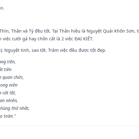
ền.
 Thìn, Thân và Tý đều tốt. Tại Thân hiệu là Nguyệt Quải Khôn Sơn, t
việc cưới gả hay chôn cất là 2 việc ĐẠI KIẾT.
): Nguyệt tinh, sao tốt. Trăm việc đều được tốt đẹp.
ang tiền,
t tiền
m quan chức,
hong niên
cát lật,
an nhiên,
hùng thử nhật,
ọ toàn.”