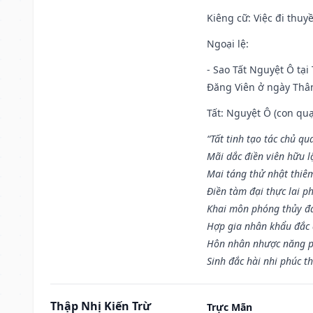
Kiêng cữ
: Việc đi thuy
Ngoại lệ
:
- Sao Tất Nguyệt Ô tại
Đăng Viên ở ngày Thân 
Tất: Nguyệt Ô (con quạ
“Tất tinh tạo tác chủ qu
Mãi dắc điền viên hữu lậ
Mai táng thử nhật thiê
Điền tàm đại thực lai p
Khai môn phóng thủy đa 
Hợp gia nhân khẩu đắc 
Hôn nhân nhược năng p
Sinh đắc hài nhi phúc th
Thập Nhị Kiến Trừ
Trực Mãn