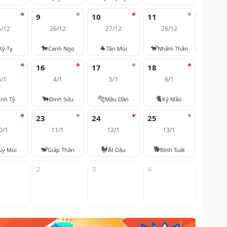
9
10
11
5/12
26/12
27/12
28/12
🐎
🐐
🐒
Kỷ Tỵ
Canh Ngọ
Tân Mùi
Nhâm Thân
16
17
18
3/1
4/1
5/1
6/1
🐂
🐅
🐈
ính Tý
Đinh Sửu
Mậu Dần
Kỷ Mão
23
24
25
0/1
11/1
12/1
13/1
🐒
🐓
🐕
uý Mùi
Giáp Thân
Ất Dậu
Bính Tuất
2
3
4