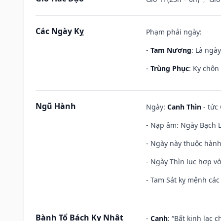
Các Ngày Kỵ
Phạm phải ngày:
-
Tam Nương
: Là ngà
-
Trùng Phục
: Kỵ chôn
Ngũ Hành
Ngày:
Canh Thìn
- tức 
- Nạp âm: Ngày Bạch Lạ
- Ngày này thuộc hành
- Ngày Thìn lục hợp vớ
- Tam Sát kỵ mệnh các 
Bành Tổ Bách Kỵ Nhật
-
Canh
: “Bất kinh lạc