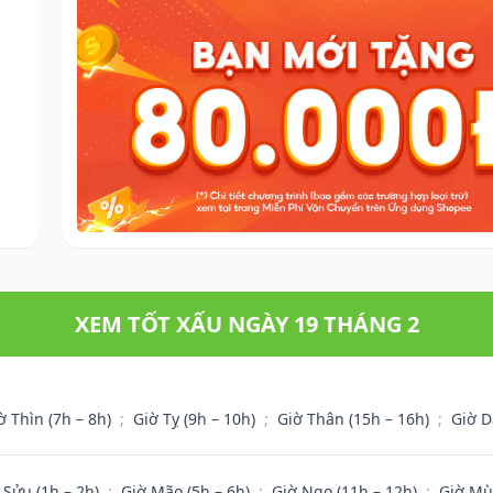
XEM TỐT XẤU NGÀY 19 THÁNG 2
ờ Thìn (7h – 8h)
;
Giờ Tỵ (9h – 10h)
;
Giờ Thân (15h – 16h)
;
Giờ D
 Sửu (1h – 2h)
;
Giờ Mão (5h – 6h)
;
Giờ Ngọ (11h – 12h)
;
Giờ Mù