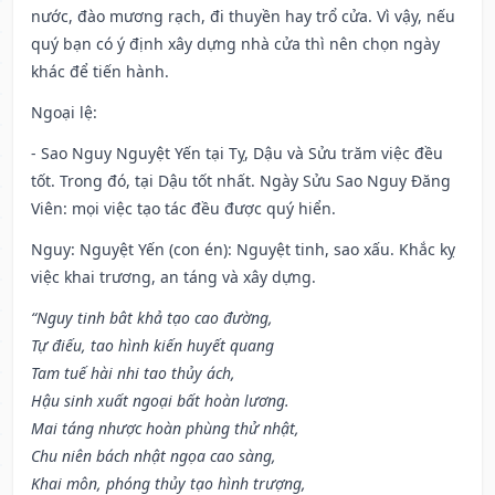
nước, đào mương rạch, đi thuyền hay trổ cửa. Vì vậy, nếu
quý bạn có ý định xây dựng nhà cửa thì nên chọn ngày
khác để tiến hành.
Ngoại lệ
:
- Sao Nguy Nguyệt Yến tại Tỵ, Dậu và Sửu trăm việc đều
tốt. Trong đó, tại Dậu tốt nhất. Ngày Sửu Sao Nguy Đăng
Viên: mọi việc tạo tác đều được quý hiển.
Nguy: Nguyệt Yến (con én): Nguyệt tinh, sao xấu. Khắc kỵ
việc khai trương, an táng và xây dựng.
“Nguy tinh bât khả tạo cao đường,
Tự điếu, tao hình kiến huyết quang
Tam tuế hài nhi tao thủy ách,
Hậu sinh xuất ngoại bất hoàn lương.
Mai táng nhược hoàn phùng thử nhật,
Chu niên bách nhật ngọa cao sàng,
Khai môn, phóng thủy tạo hình trượng,