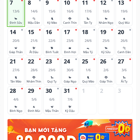
7
8
9
10
11
12
13
13/6
14/6
15/6
16/6
17/6
18/6
19/6
🐂
🐅
🐈
🐉
🐍
🐎
🐐
Đinh Sửu
Mậu Dần
Kỷ Mão
Canh Thìn
Tân Tỵ
Nhâm Ngọ
Quý Mùi
14
15
16
17
18
19
20
20/6
21/6
22/6
23/6
24/6
25/6
26/6
🐒
🐓
🐕
🐖
🐀
🐂
🐅
Giáp Thân
Ất Dậu
Bính Tuất
Đinh Hợi
Mậu Tý
Kỷ Sửu
Canh Dần
21
22
23
24
25
26
27
27/6
28/6
29/6
30/6
1/6
2/6
3/6
🐈
🐉
🐍
🐎
🐈
🐉
🐍
Tân Mão
Nhâm Thìn
Quý Tỵ
Giáp Ngọ
Quý Mão
Giáp Thìn
Ất Tỵ
28
29
30
31
1
2
3
4/6
5/6
6/6
7/6
🐎
🐐
🐒
🐓
Bính Ngọ
Đinh Mùi
Mậu Thân
Kỷ Dậu