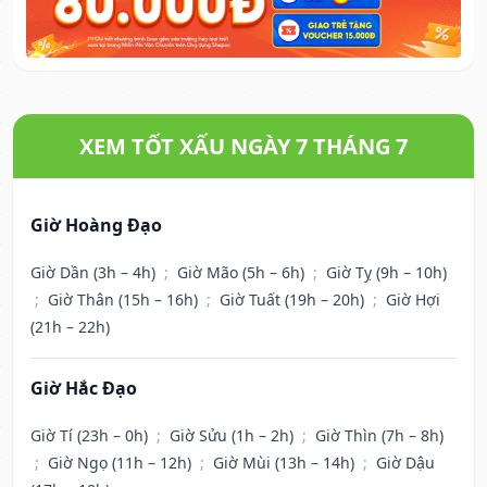
XEM TỐT XẤU NGÀY 7 THÁNG 7
Giờ Hoàng Đạo
Giờ Dần (3h – 4h)
;
Giờ Mão (5h – 6h)
;
Giờ Tỵ (9h – 10h)
;
Giờ Thân (15h – 16h)
;
Giờ Tuất (19h – 20h)
;
Giờ Hợi
(21h – 22h)
Giờ Hắc Đạo
Giờ Tí (23h – 0h)
;
Giờ Sửu (1h – 2h)
;
Giờ Thìn (7h – 8h)
;
Giờ Ngọ (11h – 12h)
;
Giờ Mùi (13h – 14h)
;
Giờ Dậu