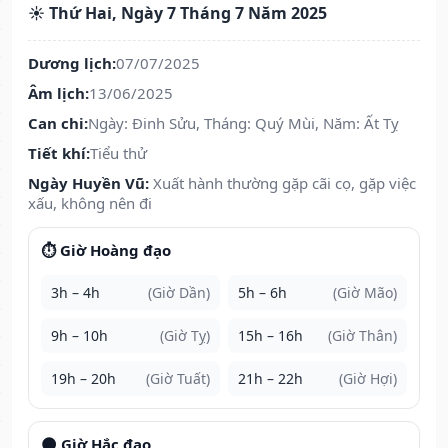
☀️ Thứ Hai, Ngày 7 Tháng 7 Năm 2025
Dương lịch:
07/07/2025
Âm lịch:
13/06/2025
Can chi:
Ngày: Đinh Sửu, Tháng: Quý Mùi, Năm: Ất Tỵ
Tiết khí:
Tiểu thử
Ngày Huyền Vũ:
Xuất hành thường gặp cãi cọ, gặp việc
xấu, không nên đi
⏱️ Giờ Hoàng đạo
3h – 4h
(Giờ Dần)
5h – 6h
(Giờ Mão)
9h – 10h
(Giờ Tỵ)
15h – 16h
(Giờ Thân)
19h – 20h
(Giờ Tuất)
21h – 22h
(Giờ Hợi)
🌑 Giờ Hắc đạo