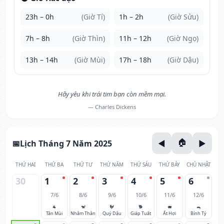
23h – 0h
(Giờ Tí)
1h – 2h
(Giờ Sửu)
7h – 8h
(Giờ Thìn)
11h – 12h
(Giờ Ngọ)
13h – 14h
(Giờ Mùi)
17h – 18h
(Giờ Dậu)
Hãy yêu khi trái tim bạn còn mềm mại.
— Charles Dickens
Lịch Tháng 7 Năm 2025
THỨ HAI
THỨ BA
THỨ TƯ
THỨ NĂM
THỨ SÁU
THỨ BẢY
CHỦ NHẬT
30
1
2
3
4
5
6
7/6
8/6
9/6
10/6
11/6
12/6
🐐
🐒
🐓
🐕
🐖
🐀
Tân Mùi
Nhâm Thân
Quý Dậu
Giáp Tuất
Ất Hợi
Bính Tý