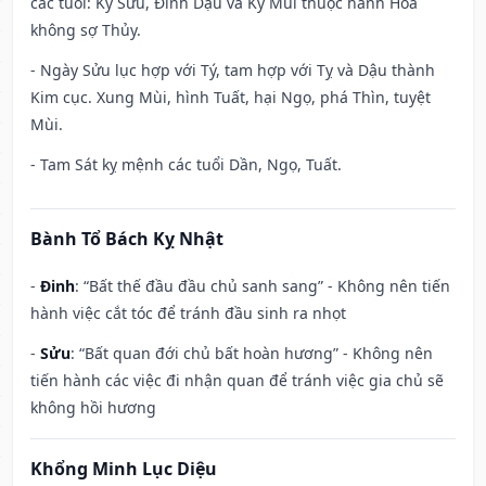
các tuổi: Kỷ Sửu, Đinh Dậu và Kỷ Mùi thuộc hành Hỏa
không sợ Thủy.
- Ngày Sửu lục hợp với Tý, tam hợp với Tỵ và Dậu thành
Kim cục. Xung Mùi, hình Tuất, hại Ngọ, phá Thìn, tuyệt
Mùi.
- Tam Sát kỵ mệnh các tuổi Dần, Ngọ, Tuất.
Bành Tổ Bách Kỵ Nhật
-
Đinh
: “Bất thế đầu đầu chủ sanh sang” - Không nên tiến
hành việc cắt tóc để tránh đầu sinh ra nhọt
-
Sửu
: “Bất quan đới chủ bất hoàn hương” - Không nên
tiến hành các việc đi nhận quan để tránh việc gia chủ sẽ
không hồi hương
Khổng Minh Lục Diệu