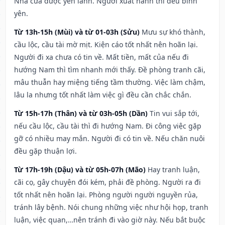
Nhà cửa được yên lành. Người xuất hành thì đều bình
yên.
Từ 13h-15h (Mùi) và từ 01-03h (Sửu)
Mưu sự khó thành,
cầu lộc, cầu tài mờ mịt. Kiện cáo tốt nhất nên hoãn lại.
Người đi xa chưa có tin về. Mất tiền, mất của nếu đi
hướng Nam thì tìm nhanh mới thấy. Đề phòng tranh cãi,
mâu thuẫn hay miệng tiếng tầm thường. Việc làm chậm,
lâu la nhưng tốt nhất làm việc gì đều cần chắc chắn.
Từ 15h-17h (Thân) và từ 03h-05h (Dần)
Tin vui sắp tới,
nếu cầu lộc, cầu tài thì đi hướng Nam. Đi công việc gặp
gỡ có nhiều may mắn. Người đi có tin về. Nếu chăn nuôi
đều gặp thuận lợi.
Từ 17h-19h (Dậu) và từ 05h-07h (Mão)
Hay tranh luận,
cãi cọ, gây chuyện đói kém, phải đề phòng. Người ra đi
tốt nhất nên hoãn lại. Phòng người người nguyền rủa,
tránh lây bệnh. Nói chung những việc như hội họp, tranh
luận, việc quan,…nên tránh đi vào giờ này. Nếu bắt buộc