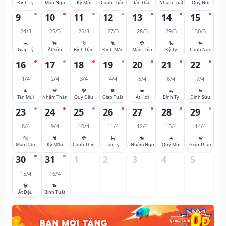
Đinh Tỵ
Mậu Ngọ
Kỷ Mùi
Canh Thân
Tân Dậu
Nhâm Tuất
Quý Hợi
9
10
11
12
13
14
15
24/3
25/3
26/3
27/3
28/3
29/3
30/3
🐀
🐂
🐅
🐈
🐉
🐍
🐎
Giáp Tý
Ất Sửu
Bính Dần
Đinh Mão
Mậu Thìn
Kỷ Tỵ
Canh Ngọ
16
17
18
19
20
21
22
1/4
2/4
3/4
4/4
5/4
6/4
7/4
🐐
🐒
🐓
🐕
🐖
🐀
🐂
Tân Mùi
Nhâm Thân
Quý Dậu
Giáp Tuất
Ất Hợi
Bính Tý
Đinh Sửu
23
24
25
26
27
28
29
8/4
9/4
10/4
11/4
12/4
13/4
14/4
🐅
🐈
🐉
🐍
🐎
🐐
🐒
Mậu Dần
Kỷ Mão
Canh Thìn
Tân Tỵ
Nhâm Ngọ
Quý Mùi
Giáp Thân
30
31
1
2
3
4
5
15/4
16/4
🐓
🐕
Ất Dậu
Bính Tuất