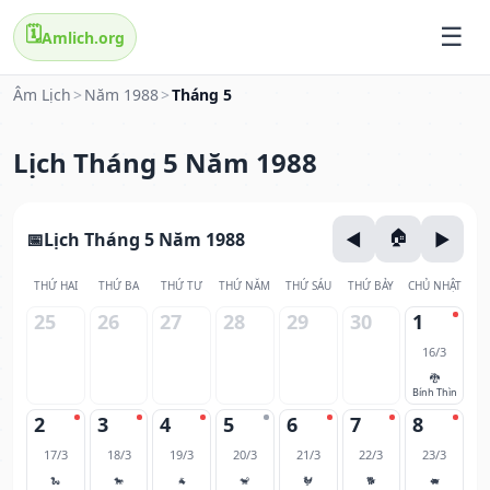
🗓️
Amlich.org
Âm Lịch
>
Năm 1988
>
Tháng 5
Lịch Tháng 5 Năm 1988
Lịch Tháng 5 Năm 1988
THỨ HAI
THỨ BA
THỨ TƯ
THỨ NĂM
THỨ SÁU
THỨ BẢY
CHỦ NHẬT
25
26
27
28
29
30
1
16/3
🐉
Bính Thìn
2
3
4
5
6
7
8
17/3
18/3
19/3
20/3
21/3
22/3
23/3
🐍
🐎
🐐
🐒
🐓
🐕
🐖