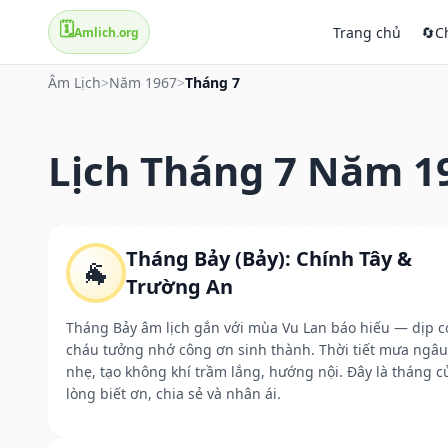
🗓️
Trang chủ
🔄
C
Amlich.org
Âm Lịch
>
Năm 1967
>
Tháng 7
Lịch Tháng 7 Năm 1
Tháng Bảy (Bảy): Chính Tây &
🐐
Trường An
Tháng Bảy âm lịch gắn với mùa Vu Lan báo hiếu — dịp c
cháu tưởng nhớ công ơn sinh thành. Thời tiết mưa ngâu
nhẹ, tạo không khí trầm lắng, hướng nội. Đây là tháng c
lòng biết ơn, chia sẻ và nhân ái.