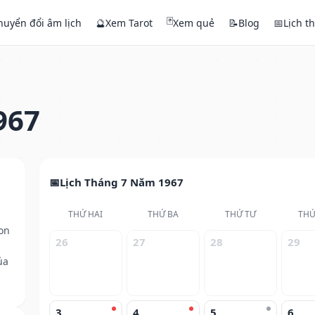
🃏
huyển đổi âm lịch
🔮
Xem Tarot
Xem quẻ
📝
Blog
📅
Lịch t
967
Lịch Tháng 7 Năm 1967
THỨ HAI
THỨ BA
THỨ TƯ
THỨ
on
26
27
28
29
ủa
3
4
5
6