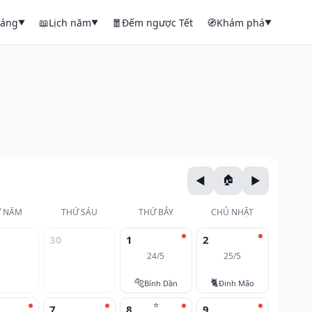
háng
📖
Lịch năm
🧧
Đếm ngược Tết
🧭
Khám phá
▼
▼
▼
 NĂM
THỨ SÁU
THỨ BẢY
CHỦ NHẬT
30
1
2
24/5
25/5
🐅
🐈
Bính Dần
Đinh Mão
⭐
7
8
9