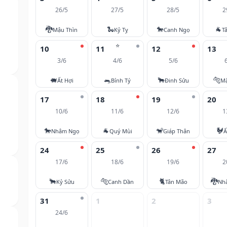
26/5
27/5
28/5
2
🐉
🐍
🐎
🐐
Mậu Thìn
Kỷ Tỵ
Canh Ngọ
T
⭐
10
11
12
13
3/6
4/6
5/6
🐖
🐀
🐂
🐅
Ất Hợi
Bính Tý
Đinh Sửu
M
17
18
19
20
10/6
11/6
12/6
1
🐎
🐐
🐒
🐓
Nhâm Ngọ
Quý Mùi
Giáp Thân
Ấ
24
25
26
27
17/6
18/6
19/6
2
🐂
🐅
🐈
🐉
Kỷ Sửu
Canh Dần
Tân Mão
Nh
31
1
2
3
24/6