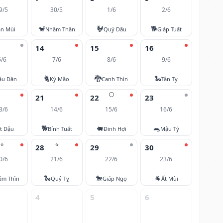
9/5
30/5
1/6
2/6
🐒
🐓
🐕
ân Mùi
Nhâm Thân
Quý Dậu
Giáp Tuất
14
15
16
6/6
7/6
8/6
9/6
🐈
🐉
🐍
ậu Dần
Kỷ Mão
Canh Thìn
Tân Tỵ
🌕
21
22
23
3/6
14/6
15/6
16/6
🐕
🐖
🐀
t Dậu
Bính Tuất
Đinh Hợi
Mậu Tý
⭐
⭐
28
29
30
0/6
21/6
22/6
23/6
🐍
🐎
🐐
âm Thìn
Quý Tỵ
Giáp Ngọ
Ất Mùi
4
5
6