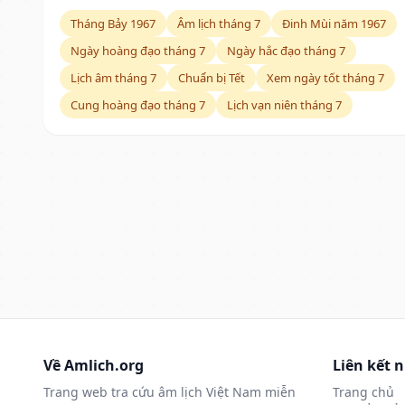
Tháng Bảy 1967
Âm lịch tháng 7
Đinh Mùi năm 1967
Ngày hoàng đạo tháng 7
Ngày hắc đạo tháng 7
Lịch âm tháng 7
Chuẩn bị Tết
Xem ngày tốt tháng 7
Cung hoàng đạo tháng 7
Lịch vạn niên tháng 7
Về Amlich.org
Liên kết 
Trang web tra cứu âm lịch Việt Nam miễn
Trang chủ