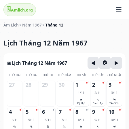
🗓️
Amlich.org
Âm Lịch
>
Năm 1967
>
Tháng 12
Lịch Tháng 12 Năm 1967
Lịch Tháng 12 Năm 1967
THỨ HAI
THỨ BA
THỨ TƯ
THỨ NĂM
THỨ SÁU
THỨ BẢY
CHỦ NHẬT
27
28
29
30
1
2
3
1/11
2/11
3/11
🐖
🐀
🐂
Kỷ Hợi
Canh Tý
Tân Sửu
4
5
6
7
8
9
10
4/11
5/11
6/11
7/11
8/11
9/11
10/11
🐅
🐈
🐉
🐍
🐎
🐐
🐒