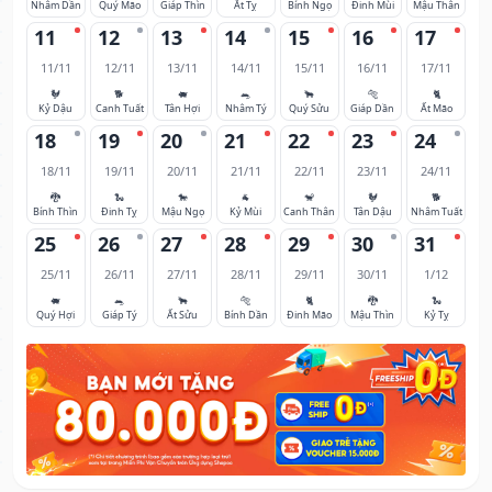
Nhâm Dần
Quý Mão
Giáp Thìn
Ất Tỵ
Bính Ngọ
Đinh Mùi
Mậu Thân
11
12
13
14
15
16
17
11/11
12/11
13/11
14/11
15/11
16/11
17/11
🐓
🐕
🐖
🐀
🐂
🐅
🐈
Kỷ Dậu
Canh Tuất
Tân Hợi
Nhâm Tý
Quý Sửu
Giáp Dần
Ất Mão
18
19
20
21
22
23
24
18/11
19/11
20/11
21/11
22/11
23/11
24/11
🐉
🐍
🐎
🐐
🐒
🐓
🐕
Bính Thìn
Đinh Tỵ
Mậu Ngọ
Kỷ Mùi
Canh Thân
Tân Dậu
Nhâm Tuất
25
26
27
28
29
30
31
25/11
26/11
27/11
28/11
29/11
30/11
1/12
🐖
🐀
🐂
🐅
🐈
🐉
🐍
Quý Hợi
Giáp Tý
Ất Sửu
Bính Dần
Đinh Mão
Mậu Thìn
Kỷ Tỵ