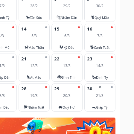
7/2
28/2
29/2
30/2
🐂
🐅
🐈
anh Tý
Tân Sửu
Nhâm Dần
Quý Mão
14
15
16
4/3
5/3
6/3
7/3
🐒
🐓
🐕
nh Mùi
Mậu Thân
Kỷ Dậu
Canh Tuất
21
22
23
1/3
12/3
13/3
14/3
🐈
🐉
🐍
áp Dần
Ất Mão
Bính Thìn
Đinh Tỵ
⭐
28
29
30
8/3
19/3
20/3
21/3
🐕
🐖
🐀
ân Dậu
Nhâm Tuất
Quý Hợi
Giáp Tý