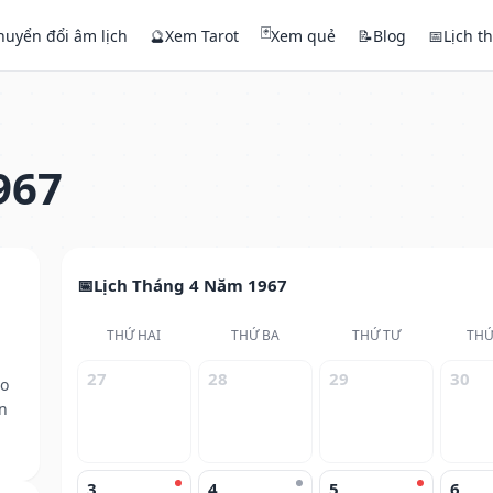
🃏
huyển đổi âm lịch
🔮
Xem Tarot
Xem quẻ
📝
Blog
📅
Lịch t
967
Lịch Tháng 4 Năm 1967
THỨ HAI
THỨ BA
THỨ TƯ
THỨ
27
28
29
30
eo
n
3
4
5
6