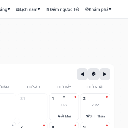
háng
📖
Lịch năm
🧧
Đếm ngược Tết
🧭
Khám phá
▼
▼
▼
 NĂM
THỨ SÁU
THỨ BẢY
CHỦ NHẬT
⭐
31
1
2
22/2
23/2
🐐
🐒
Ất Mùi
Bính Thân
7
8
9