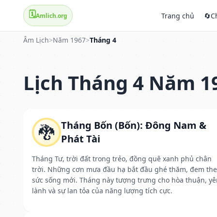
🗓️
Trang chủ
🔄
C
Amlich.org
Âm Lịch
>
Năm 1967
>
Tháng 4
Lịch Tháng 4 Năm 1
Tháng Bốn (Bốn): Đông Nam &
🐉
Phát Tài
Tháng Tư, trời đất trong trẻo, đồng quê xanh phủ chân
trời. Những cơn mưa đầu hạ bắt đầu ghé thăm, đem th
sức sống mới. Tháng này tượng trưng cho hòa thuận, yê
lành và sự lan tỏa của năng lượng tích cực.