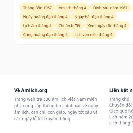
Tháng Bốn 1967
Âm lịch tháng 4
Đinh Mùi năm 1967
Ngày hoàng đạo tháng 4
Ngày hắc đạo tháng 4
Lịch âm tháng 4
Chuẩn bị Tết
Xem ngày tốt tháng 4
Cung hoàng đạo tháng 4
Lịch vạn niên tháng 4
Về Amlich.org
Liên kết 
Trang web tra cứu âm lịch Việt Nam miễn
Trang chủ
Chuyển đổi 
phí, cung cấp thông tin chính xác về ngày
Gieo quẻ hỏ
âm lịch, can chi, con giáp, ngày tốt xấu và
Lịch năm 2
các ngày lễ tết truyền thống.
Lịch tháng 