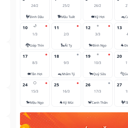
24/2
25/2
26/2
2
🐓
🐕
🐖
🐀
Đinh Dậu
Mậu Tuất
Kỷ Hợi
C
🌙
⭐
10
11
12
13
1/3
2/3
3/3
🐉
🐍
🐎
🐐
Giáp Thìn
Ất Tỵ
Bính Ngọ
Đi
⭐
17
18
19
20
8/3
9/3
10/3
1
🐖
🐀
🐂
🐅
Tân Hợi
Nhâm Tý
Quý Sửu
Gi
🌕
24
25
26
27
15/3
16/3
17/3
1
🐎
🐐
🐒
🐓
Mậu Ngọ
Kỷ Mùi
Canh Thân
T