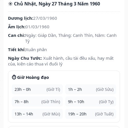
☀️ Chủ Nhật, Ngày 27 Tháng 3 Năm 1960
Dương lịch:
27/03/1960
Âm lịch:
01/03/1960
Can chi:
Ngày: Giáp Dần, Tháng: Canh Thìn, Năm: Canh
Tý
Tiết khí:
Xuân phân
Ngày Chu Tước:
Xuất hành, cầu tài đều xấu, hay mất
của, kiện cáo thua vì đuối lý
⏱️ Giờ Hoàng đạo
23h – 0h
(Giờ Tí)
1h – 2h
(Giờ Sửu)
7h – 8h
(Giờ Thìn)
9h – 10h
(Giờ Tỵ)
13h – 14h
(Giờ Mùi)
19h – 20h
(Giờ Tuất)