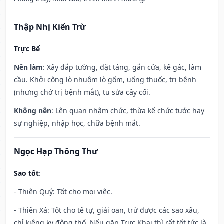
Thập Nhị Kiến Trừ
Trực Bế
Nên làm
: Xây đắp tường, đặt táng, gắn cửa, kê gác, làm
cầu. Khởi công lò nhuộm lò gốm, uống thuốc, trị bệnh
(nhưng chớ trị bệnh mắt), tu sửa cây cối.
Không nên
: Lên quan nhậm chức, thừa kế chức tước hay
sự nghiệp, nhập học, chữa bệnh mắt.
Ngọc Hạp Thông Thư
Sao tốt
:
- Thiên Quý: Tốt cho mọi việc.
- Thiên Xá: Tốt cho tế tự, giải oan, trừ được các sao xấu,
chỉ kiêng kỵ động thổ. Nếu gặp Trực Khai thì rất tốt tức là