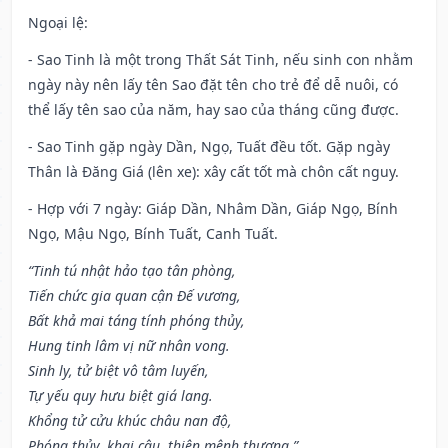
Ngoại lệ
:
- Sao Tinh là một trong Thất Sát Tinh, nếu sinh con nhằm
ngày này nên lấy tên Sao đặt tên cho trẻ để dễ nuôi, có
thể lấy tên sao của năm, hay sao của tháng cũng được.
- Sao Tinh gặp ngày Dần, Ngọ, Tuất đều tốt. Gặp ngày
Thân là Đăng Giá (lên xe): xây cất tốt mà chôn cất nguy.
- Hợp với 7 ngày: Giáp Dần, Nhâm Dần, Giáp Ngọ, Bính
Ngọ, Mậu Ngọ, Bính Tuất, Canh Tuất.
“Tinh tú nhật hảo tạo tân phòng,
Tiến chức gia quan cận Đế vương,
Bất khả mai táng tính phóng thủy,
Hung tinh lâm vị nữ nhân vong.
Sinh ly, tử biệt vô tâm luyến,
Tự yếu quy hưu biệt giá lang.
Khổng tử cửu khúc châu nan độ,
Phóng thủy, khai câu, thiên mệnh thương.”