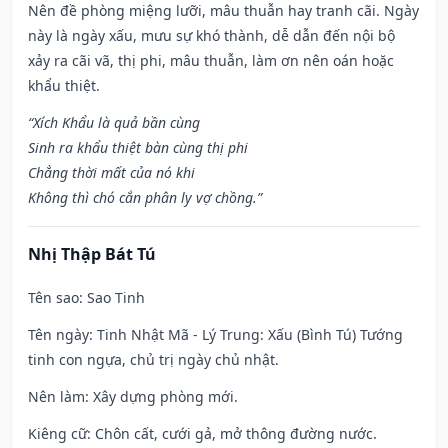
Nên đề phòng miệng lưỡi, mâu thuẫn hay tranh cãi. Ngày
này là ngày xấu, mưu sự khó thành, dễ dẫn đến nội bộ
xảy ra cãi vã, thị phi, mâu thuẫn, làm ơn nên oán hoặc
khẩu thiệt.
“Xích Khẩu là quả bần cùng
Sinh ra khẩu thiệt bàn cùng thị phi
Chẳng thời mất của nó khi
Không thì chó cắn phân ly vợ chồng.”
Nhị Thập Bát Tú
Tên sao
: Sao Tinh
Tên ngày
: Tinh Nhật Mã - Lý Trung: Xấu (Bình Tú) Tướng
tinh con ngựa, chủ trị ngày chủ nhật.
Nên làm
: Xây dựng phòng mới.
Kiêng cữ
: Chôn cất, cưới gả, mở thông đường nước.