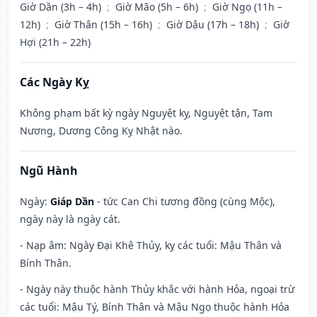
Giờ Dần (3h – 4h)
;
Giờ Mão (5h – 6h)
;
Giờ Ngọ (11h –
12h)
;
Giờ Thân (15h – 16h)
;
Giờ Dậu (17h – 18h)
;
Giờ
Hợi (21h – 22h)
Các Ngày Kỵ
Không phạm bất kỳ ngày Nguyệt kỵ, Nguyệt tận, Tam
Nương, Dương Công Kỵ Nhật nào.
Ngũ Hành
Ngày:
Giáp Dần
- tức Can Chi tương đồng (cùng Mộc),
ngày này là ngày cát.
- Nạp âm: Ngày Đại Khê Thủy, kỵ các tuổi: Mậu Thân và
Bính Thân.
- Ngày này thuộc hành Thủy khắc với hành Hỏa, ngoại trừ
các tuổi: Mậu Tý, Bính Thân và Mậu Ngọ thuộc hành Hỏa