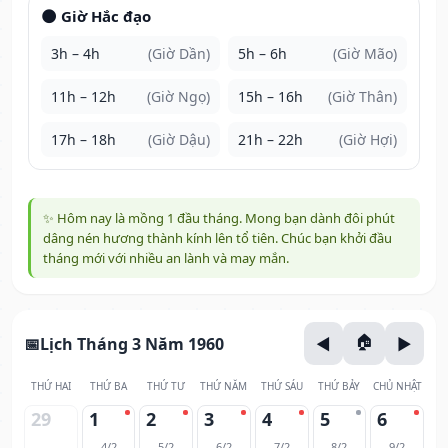
🌑 Giờ Hắc đạo
3h – 4h
(Giờ Dần)
5h – 6h
(Giờ Mão)
11h – 12h
(Giờ Ngọ)
15h – 16h
(Giờ Thân)
17h – 18h
(Giờ Dậu)
21h – 22h
(Giờ Hợi)
✨ Hôm nay là mồng 1 đầu tháng. Mong bạn dành đôi phút
dâng nén hương thành kính lên tổ tiên. Chúc bạn khởi đầu
tháng mới với nhiều an lành và may mắn.
Lịch Tháng 3 Năm 1960
THỨ HAI
THỨ BA
THỨ TƯ
THỨ NĂM
THỨ SÁU
THỨ BẢY
CHỦ NHẬT
29
1
2
3
4
5
6
4/2
5/2
6/2
7/2
8/2
9/2