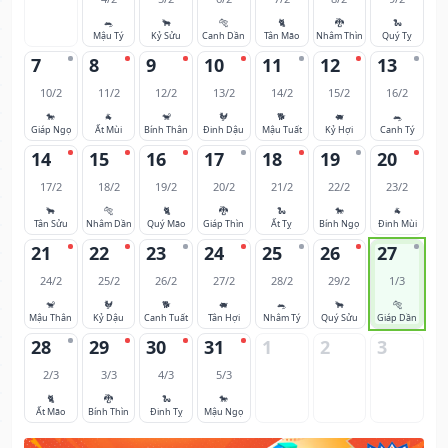
🐀
🐂
🐅
🐈
🐉
🐍
Mậu Tý
Kỷ Sửu
Canh Dần
Tân Mão
Nhâm Thìn
Quý Tỵ
7
8
9
10
11
12
13
10/2
11/2
12/2
13/2
14/2
15/2
16/2
🐎
🐐
🐒
🐓
🐕
🐖
🐀
Giáp Ngọ
Ất Mùi
Bính Thân
Đinh Dậu
Mậu Tuất
Kỷ Hợi
Canh Tý
14
15
16
17
18
19
20
17/2
18/2
19/2
20/2
21/2
22/2
23/2
🐂
🐅
🐈
🐉
🐍
🐎
🐐
Tân Sửu
Nhâm Dần
Quý Mão
Giáp Thìn
Ất Tỵ
Bính Ngọ
Đinh Mùi
21
22
23
24
25
26
27
24/2
25/2
26/2
27/2
28/2
29/2
1/3
🐒
🐓
🐕
🐖
🐀
🐂
🐅
Mậu Thân
Kỷ Dậu
Canh Tuất
Tân Hợi
Nhâm Tý
Quý Sửu
Giáp Dần
28
29
30
31
1
2
3
2/3
3/3
4/3
5/3
🐈
🐉
🐍
🐎
Ất Mão
Bính Thìn
Đinh Tỵ
Mậu Ngọ