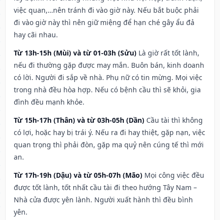
việc quan,…nên tránh đi vào giờ này. Nếu bắt buộc phải
đi vào giờ này thì nên giữ miệng để hạn ché gây ẩu đả
hay cãi nhau.
Từ 13h-15h (Mùi) và từ 01-03h (Sửu)
Là giờ rất tốt lành,
nếu đi thường gặp được may mắn. Buôn bán, kinh doanh
có lời. Người đi sắp về nhà. Phụ nữ có tin mừng. Mọi việc
trong nhà đều hòa hợp. Nếu có bệnh cầu thì sẽ khỏi, gia
đình đều mạnh khỏe.
Từ 15h-17h (Thân) và từ 03h-05h (Dần)
Cầu tài thì không
có lợi, hoặc hay bị trái ý. Nếu ra đi hay thiệt, gặp nạn, việc
quan trọng thì phải đòn, gặp ma quỷ nên cúng tế thì mới
an.
Từ 17h-19h (Dậu) và từ 05h-07h (Mão)
Mọi công việc đều
được tốt lành, tốt nhất cầu tài đi theo hướng Tây Nam –
Nhà cửa được yên lành. Người xuất hành thì đều bình
yên.