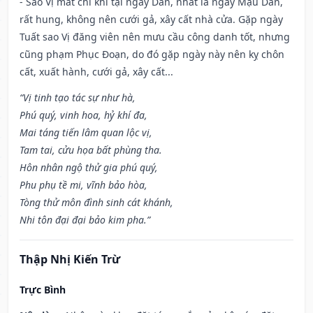
- Sao Vị mất chí khí tại ngày Dần, nhất là ngày Mậu Dần,
rất hung, không nên cưới gả, xây cất nhà cửa. Gặp ngày
Tuất sao Vị đăng viên nên mưu cầu công danh tốt, nhưng
cũng phạm Phục Đoạn, do đó gặp ngày này nên kỵ chôn
cất, xuất hành, cưới gả, xây cất...
“Vị tinh tạo tác sự như hà,
Phú quý, vinh hoa, hỷ khí đa,
Mai táng tiến lâm quan lộc vị,
Tam tai, cửu họa bất phùng tha.
Hôn nhân ngộ thử gia phú quý,
Phu phụ tề mi, vĩnh bảo hòa,
Tòng thử môn đình sinh cát khánh,
Nhi tôn đại đại bảo kim pha.”
Thập Nhị Kiến Trừ
Trực Bình