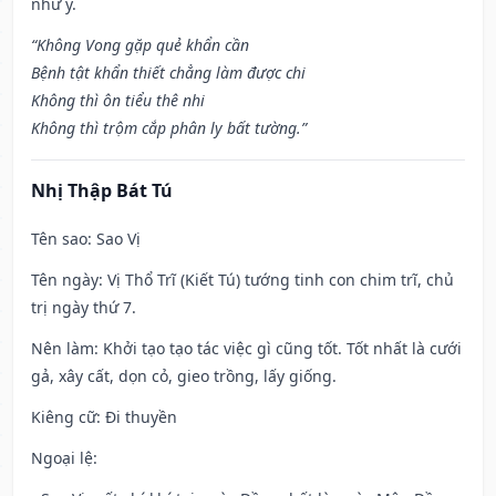
như ý.
“Không Vong gặp quẻ khẩn cần
Bệnh tật khẩn thiết chẳng làm được chi
Không thì ôn tiểu thê nhi
Không thì trộm cắp phân ly bất tường.”
Nhị Thập Bát Tú
Tên sao
: Sao Vị
Tên ngày
: Vị Thổ Trĩ (Kiết Tú) tướng tinh con chim trĩ, chủ
trị ngày thứ 7.
Nên làm
: Khởi tạo tạo tác việc gì cũng tốt. Tốt nhất là cưới
gả, xây cất, dọn cỏ, gieo trồng, lấy giống.
Kiêng cữ
: Đi thuyền
Ngoại lệ
: