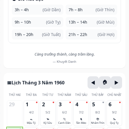
3h – 4h
(Giờ Dần)
7h – 8h
(Giờ Thìn)
9h – 10h
(Giờ Tỵ)
13h – 14h
(Giờ Mùi)
19h – 20h
(Giờ Tuất)
21h – 22h
(Giờ Hợi)
Càng trưởng thành, càng trầm lặng.
— Khuyết Danh
Lịch Tháng 3 Năm 1960
THỨ HAI
THỨ BA
THỨ TƯ
THỨ NĂM
THỨ SÁU
THỨ BẢY
CHỦ NHẬT
29
1
2
3
4
5
6
4/2
5/2
6/2
7/2
8/2
9/2
🐀
🐂
🐅
🐈
🐉
🐍
Mậu Tý
Kỷ Sửu
Canh Dần
Tân Mão
Nhâm Thìn
Quý Tỵ