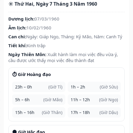
☀️ Thứ Hai, Ngày 7 Tháng 3 Năm 1960
Dương lịch:
07/03/1960
Âm lịch:
10/02/1960
Can chi:
Ngày: Giáp Ngọ, Tháng: Kỷ Mão, Năm: Canh Tý
Tiết khí:
Kinh trập
Ngày Thiên Môn:
Xuất hành làm mọi việc đều vừa ý,
cầu được ước thấy mọi việc đều thành đạt
⏱️ Giờ Hoàng đạo
23h – 0h
(Giờ Tí)
1h – 2h
(Giờ Sửu)
5h – 6h
(Giờ Mão)
11h – 12h
(Giờ Ngọ)
15h – 16h
(Giờ Thân)
17h – 18h
(Giờ Dậu)
🌑 Giờ Hắc đạo