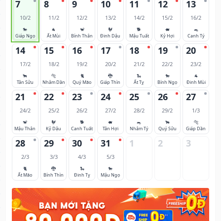
7
8
9
10
11
12
13
10/2
11/2
12/2
13/2
14/2
15/2
16/2
🐎
🐐
🐒
🐓
🐕
🐖
🐀
Giáp Ngọ
Ất Mùi
Bính Thân
Đinh Dậu
Mậu Tuất
Kỷ Hợi
Canh Tý
14
15
16
17
18
19
20
17/2
18/2
19/2
20/2
21/2
22/2
23/2
🐂
🐅
🐈
🐉
🐍
🐎
🐐
Tân Sửu
Nhâm Dần
Quý Mão
Giáp Thìn
Ất Tỵ
Bính Ngọ
Đinh Mùi
21
22
23
24
25
26
27
24/2
25/2
26/2
27/2
28/2
29/2
1/3
🐒
🐓
🐕
🐖
🐀
🐂
🐅
Mậu Thân
Kỷ Dậu
Canh Tuất
Tân Hợi
Nhâm Tý
Quý Sửu
Giáp Dần
28
29
30
31
1
2
3
2/3
3/3
4/3
5/3
🐈
🐉
🐍
🐎
Ất Mão
Bính Thìn
Đinh Tỵ
Mậu Ngọ