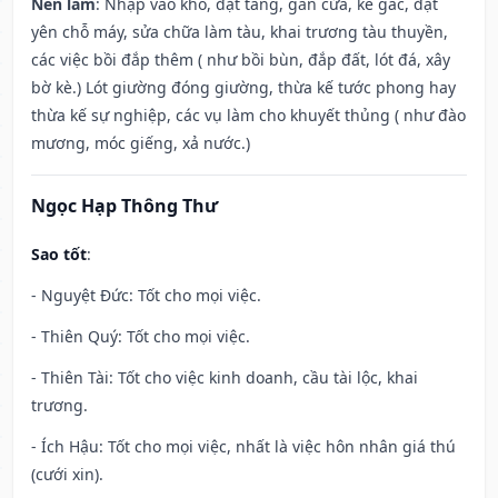
Nên làm
: Nhập vào kho, đặt táng, gắn cửa, kê gác, đặt
yên chỗ máy, sửa chữa làm tàu, khai trương tàu thuyền,
các việc bồi đắp thêm ( như bồi bùn, đắp đất, lót đá, xây
bờ kè.) Lót giường đóng giường, thừa kế tước phong hay
thừa kế sự nghiệp, các vụ làm cho khuyết thủng ( như đào
mương, móc giếng, xả nước.)
Ngọc Hạp Thông Thư
Sao tốt
:
- Nguyệt Đức: Tốt cho mọi việc.
- Thiên Quý: Tốt cho mọi việc.
- Thiên Tài: Tốt cho việc kinh doanh, cầu tài lộc, khai
trương.
- Ích Hậu: Tốt cho mọi việc, nhất là việc hôn nhân giá thú
(cưới xin).