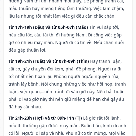
hướng Nam thì tìm nhanh mới thấy. Đề phòng tranh cãi,
mâu thuẫn hay miệng tiếng tầm thường. Việc làm chậm,
lâu la nhưng tốt nhất làm việc gì đều cần chắc chắn.
Từ 17h-19h (Dậu) và từ 05h-07h (Mão)
Tin vui sắp tới,
nếu cầu lộc, cầu tài thì đi hướng Nam. Đi công việc gặp
gỡ có nhiều may mắn. Người đi có tin về. Nếu chăn nuôi
đều gặp thuận lợi.
Từ 19h-21h (Tuất) và từ 07h-09h (Thìn)
Hay tranh luận,
cãi cọ, gây chuyện đói kém, phải đề phòng. Người ra đi
tốt nhất nên hoãn lại. Phòng người người nguyền rủa,
tránh lây bệnh. Nói chung những việc như hội họp, tranh
luận, việc quan,…nên tránh đi vào giờ này. Nếu bắt buộc
phải đi vào giờ này thì nên giữ miệng để hạn ché gây ẩu
đả hay cãi nhau.
Từ 21h-23h (Hợi) và từ 09h-11h (Tị)
Là giờ rất tốt lành,
nếu đi thường gặp được may mắn. Buôn bán, kinh doanh
có lời. Người đi sắp về nhà. Phụ nữ có tin mừng. Mọi việc