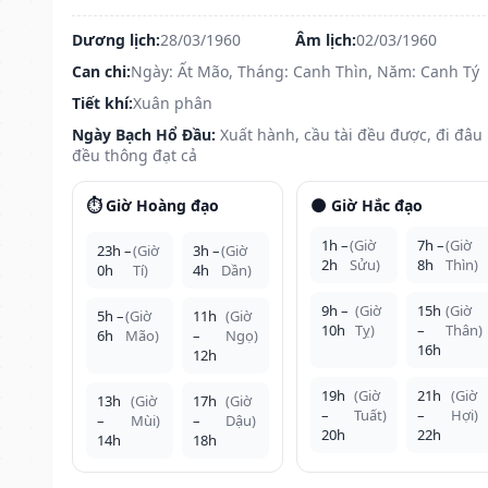
Dương lịch:
28/03/1960
Âm lịch:
02/03/1960
Can chi:
Ngày: Ất Mão, Tháng: Canh Thìn, Năm: Canh Tý
Tiết khí:
Xuân phân
Ngày Bạch Hổ Đầu:
Xuất hành, cầu tài đều được, đi đâu
đều thông đạt cả
⏱️ Giờ Hoàng đạo
🌑 Giờ Hắc đạo
1h –
(Giờ
7h –
(Giờ
23h –
(Giờ
3h –
(Giờ
2h
Sửu)
8h
Thìn)
0h
Tí)
4h
Dần)
9h –
(Giờ
15h
(Giờ
5h –
(Giờ
11h
(Giờ
10h
Tỵ)
–
Thân)
6h
Mão)
–
Ngọ)
16h
12h
19h
(Giờ
21h
(Giờ
13h
(Giờ
17h
(Giờ
–
Tuất)
–
Hợi)
–
Mùi)
–
Dậu)
20h
22h
14h
18h