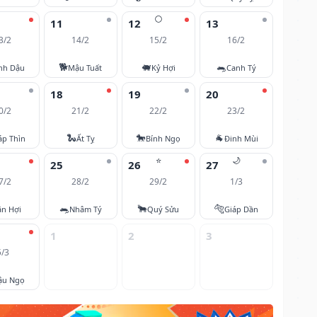
🌕
11
12
13
3/2
14/2
15/2
16/2
🐕
🐖
🐀
nh Dậu
Mậu Tuất
Kỷ Hợi
Canh Tý
18
19
20
0/2
21/2
22/2
23/2
🐍
🐎
🐐
áp Thìn
Ất Tỵ
Bính Ngọ
Đinh Mùi
⭐
🌙
25
26
27
7/2
28/2
29/2
1/3
🐀
🐂
🐅
ân Hợi
Nhâm Tý
Quý Sửu
Giáp Dần
1
2
3
5/3
ậu Ngọ