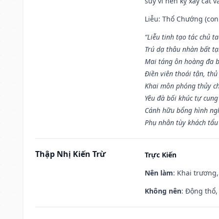
suy vi nên kỵ xây cất v
Liễu: Thổ Chướng (con 
“Liễu tinh tạo tác chủ t
Trú dạ thâu nhàn bất t
Mai táng ôn hoàng đa b
Điền viên thoái tận, thủ
Khai môn phóng thủy ch
Yêu đà bối khúc tự cung
Cánh hữu bổng hình ngh
Phụ nhân tùy khách tẩu
Thập Nhị Kiến Trừ
Trực Kiến
Nên làm
: Khai trương,
Không nên
: Động thổ,