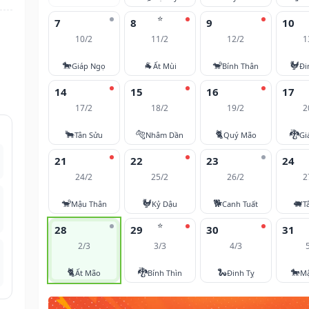
⭐
7
8
9
10
10/2
11/2
12/2
1
🐎
🐐
🐒
🐓
Giáp Ngọ
Ất Mùi
Bính Thân
Đi
14
15
16
17
17/2
18/2
19/2
2
🐂
🐅
🐈
🐉
Tân Sửu
Nhâm Dần
Quý Mão
Gi
21
22
23
24
24/2
25/2
26/2
2
🐒
🐓
🐕
🐖
Mậu Thân
Kỷ Dậu
Canh Tuất
T
⭐
28
29
30
31
2/3
3/3
4/3
🐈
🐉
🐍
🐎
Ất Mão
Bính Thìn
Đinh Tỵ
M