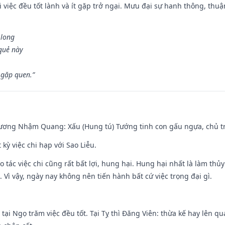
 việc đều tốt lành và ít gặp trở ngại. Mưu đại sự hanh thông, thuậ
 long
 quẻ này
 gặp quen.”
hương Nhậm Quang: Xấu (Hung tú) Tướng tinh con gấu ngựa, chủ tr
 kỳ việc chi hạp với Sao Liễu.
o tác việc chi cũng rất bất lợi, hung hại. Hung hại nhất là làm thủy
 Vì vậy, ngày nay không nên tiến hành bất cứ việc trọng đại gì.
tại Ngọ trăm việc đều tốt. Tại Tỵ thì Đăng Viên: thừa kế hay lên qua