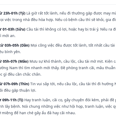
ừ 23h-01h (Tý)
Là giờ rất tốt lành, nếu đi thường gặp được may mắ
ọi việc trong nhà đều hòa hợp. Nếu có bệnh cầu thì sẽ khỏi, gia 
ừ 01-03h (Sửu)
Cầu tài thì không có lợi, hoặc hay bị trái ý. Nếu ra 
ì mới an.
từ 03h-05h (Dần)
Mọi công việc đều được tốt lành, tốt nhất cầu t
ều bình yên.
từ 05h-07h (Mão)
Mưu sự khó thành, cầu lộc, cầu tài mờ mịt. Kiện c
hướng Nam thì tìm nhanh mới thấy. Đề phòng tranh cãi, mâu thuẫn
ệc gì đều cần chắc chắn.
từ 07h-09h (Thìn)
Tin vui sắp tới, nếu cầu lộc, cầu tài thì đi hướ
ôi đều gặp thuận lợi.
ừ 09h-11h (Tị)
Hay tranh luận, cãi cọ, gây chuyện đói kém, phải đề
nh lây bệnh. Nói chung những việc như hội họp, tranh luận, việc q
iữ miệng để hạn ché gây ẩu đả hay cãi nhau.