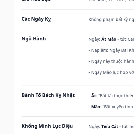
Các Ngày Kỵ
Không phạm bất kỳ ngày
Ngũ Hành
Ngày:
Ất Mão
- tức Ca
- Nạp âm: Ngày Đại Khê
- Ngày này thuộc hành
- Ngày Mão lục hợp với
Bành Tổ Bách Kỵ Nhật
-
Ất
: “Bất tải thực th
-
Mão
: “Bất xuyên tỉn
Khổng Minh Lục Diệu
Ngày:
Tiểu Cát
- tức n