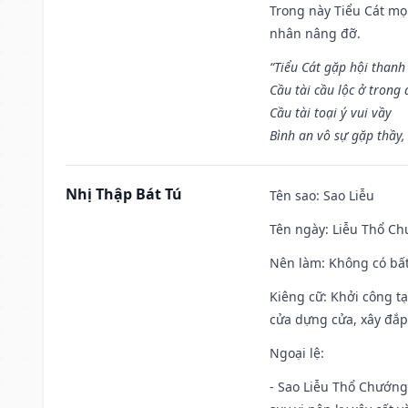
Trong này Tiểu Cát mọi
nhân nâng đỡ.
“Tiểu Cát gặp hội thanh
Cầu tài cầu lộc ở trong
Cầu tài toại ý vui vầy
Bình an vô sự gặp thầy,
Nhị Thập Bát Tú
Tên sao
: Sao Liễu
Tên ngày
: Liễu Thổ C
Nên làm
: Không có bất
Kiêng cữ
: Khởi công tạ
cửa dựng cửa, xây đắp.
Ngoại lệ
:
- Sao Liễu Thổ Chướng 