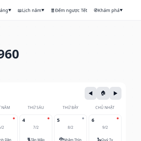
háng
📖
Lịch năm
🧧
Đếm ngược Tết
🧭
Khám phá
▼
▼
▼
960
 NĂM
THỨ SÁU
THỨ BẢY
CHỦ NHẬT
4
5
6
6/2
7/2
8/2
9/2
🐈
🐉
🐍
nh Dần
Tân Mão
Nhâm Thìn
Quý Tỵ