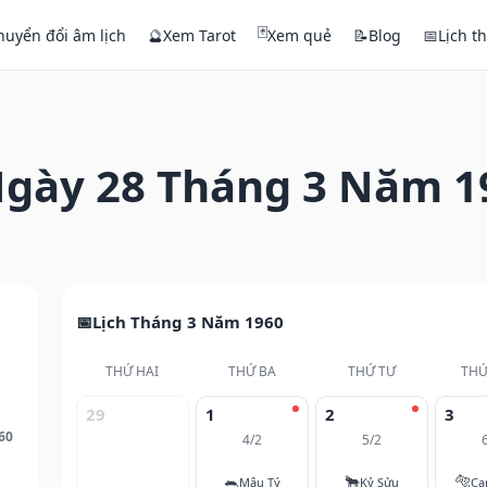
🃏
huyển đổi âm lịch
🔮
Xem Tarot
Xem quẻ
📝
Blog
📅
Lịch t
gày 28 Tháng 3 Năm 1
Lịch Tháng 3 Năm 1960
THỨ HAI
THỨ BA
THỨ TƯ
THỨ
29
1
2
3
60
4/2
5/2
🐀
🐂
🐅
Mậu Tý
Kỷ Sửu
Ca