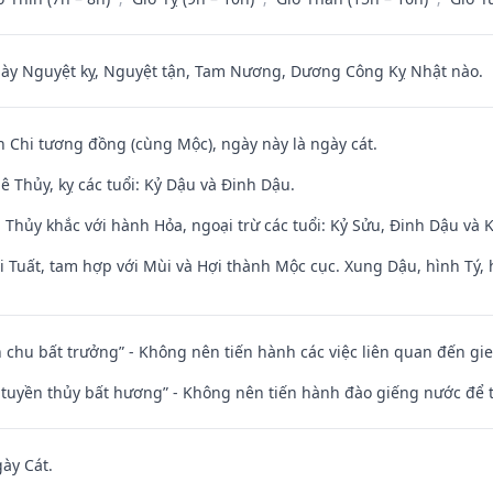
 Nguyệt kỵ, Nguyệt tận, Tam Nương, Dương Công Kỵ Nhật nào.
n Chi tương đồng (cùng Mộc), ngày này là ngày cát.
 Thủy, kỵ các tuổi: Kỷ Dậu và Đinh Dậu.
 Thủy khắc với hành Hỏa, ngoại trừ các tuổi: Kỷ Sửu, Đinh Dậu và
 Tuất, tam hợp với Mùi và Hợi thành Mộc cục. Xung Dậu, hình Tý, 
iên chu bất trưởng” - Không nên tiến hành các việc liên quan đến g
h tuyền thủy bất hương” - Không nên tiến hành đào giếng nước để
gày Cát.