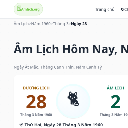
🗓️
Trang chủ
🔄
C
Amlich.org
Âm Lịch
>
Năm 1960
>
Tháng 3
>
Ngày 28
Âm Lịch Hôm Nay, N
Ngày Ất Mão, Tháng Canh Thìn, Năm Canh Tý
DƯƠNG LỊCH
ÂM LỊCH
🐈
28
2
Tháng 3 Năm 1960
Tháng 3 Năm 19
☀️ Thứ Hai, Ngày 28 Tháng 3 Năm 1960