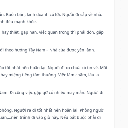
n. Buôn bán, kinh doanh có lời. Người đi sắp về nhà.
đình đều mạnh khỏe.
đi hay thiệt, gặp nạn, việc quan trọng thì phải đòn, gặp
ài đi theo hướng Tây Nam – Nhà cửa được yên lành.
áo tốt nhất nên hoãn lại. Người đi xa chưa có tin về. Mất
 hay miệng tiếng tầm thường. Việc làm chậm, lâu la
ng Nam. Đi công việc gặp gỡ có nhiều may mắn. Người đi
 phòng. Người ra đi tốt nhất nên hoãn lại. Phòng người
uan,…nên tránh đi vào giờ này. Nếu bắt buộc phải đi