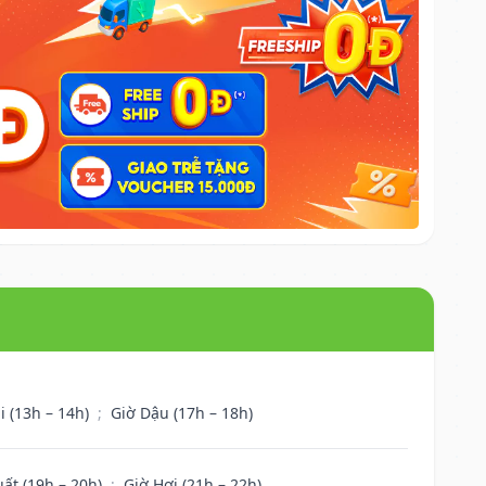
i (13h – 14h)
;
Giờ Dậu (17h – 18h)
uất (19h – 20h)
;
Giờ Hợi (21h – 22h)