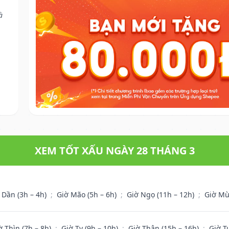
à
XEM TỐT XẤU NGÀY 28 THÁNG 3
 Dần (3h – 4h)
;
Giờ Mão (5h – 6h)
;
Giờ Ngọ (11h – 12h)
;
Giờ Mù
ờ Thìn (7h – 8h)
;
Giờ Tỵ (9h – 10h)
;
Giờ Thân (15h – 16h)
;
Giờ T