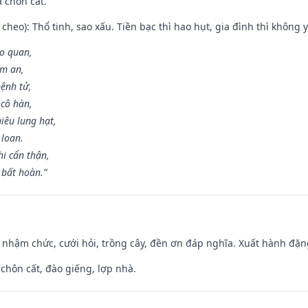
à chôn cất.
cheo): Thổ tinh, sao xấu. Tiền bạc thì hao hụt, gia đình thì không y
ao quan,
ạm an,
ệnh tử,
 cô hàn,
iêu lung hạt,
 loan.
i cẩn thận,
 bất hoàn.”
 nhậm chức, cưới hỏi, trồng cây, đền ơn đáp nghĩa. Xuất hành đặng 
 chôn cất, đào giếng, lợp nhà.