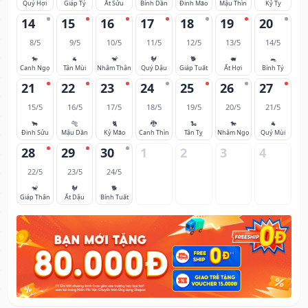
Quý Hợi
Giáp Tý
Ất Sửu
Bính Dần
Đinh Mão
Mậu Thìn
Kỷ Tỵ
14
15
16
17
18
19
20
8/5
9/5
10/5
11/5
12/5
13/5
14/5
🐎
🐐
🐒
🐓
🐕
🐖
🐀
Canh Ngọ
Tân Mùi
Nhâm Thân
Quý Dậu
Giáp Tuất
Ất Hợi
Bính Tý
21
22
23
24
25
26
27
15/5
16/5
17/5
18/5
19/5
20/5
21/5
🐂
🐅
🐈
🐉
🐍
🐎
🐐
Đinh Sửu
Mậu Dần
Kỷ Mão
Canh Thìn
Tân Tỵ
Nhâm Ngọ
Quý Mùi
28
29
30
1
2
3
4
22/5
23/5
24/5
🐒
🐓
🐕
Giáp Thân
Ất Dậu
Bính Tuất