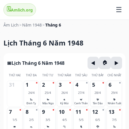
🗓️
Amlich.org
Âm Lịch
>
Năm 1948
>
Tháng 6
Lịch Tháng 6 Năm 1948
Lịch Tháng 6 Năm 1948
THỨ HAI
THỨ BA
THỨ TƯ
THỨ NĂM
THỨ SÁU
THỨ BẢY
CHỦ NHẬT
31
1
2
3
4
5
6
24/4
25/4
26/4
27/4
28/4
29/4
🐍
🐎
🐐
🐒
🐓
🐕
Đinh Tỵ
Mậu Ngọ
Kỷ Mùi
Canh Thân
Tân Dậu
Nhâm Tuất
7
8
9
10
11
12
13
1/5
2/5
3/5
4/5
5/5
6/5
7/5
🐖
🐀
🐂
🐅
🐈
🐉
🐍