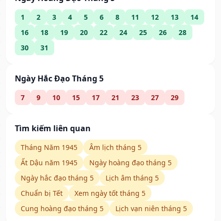
1
2
3
4
5
6
8
11
12
13
14
16
18
19
20
22
24
25
26
28
30
31
Ngày Hắc Đạo Tháng 5
7
9
10
15
17
21
23
27
29
Tìm kiếm liên quan
Tháng Năm 1945
Âm lịch tháng 5
Ất Dậu năm 1945
Ngày hoàng đạo tháng 5
Ngày hắc đạo tháng 5
Lịch âm tháng 5
Chuẩn bị Tết
Xem ngày tốt tháng 5
Cung hoàng đạo tháng 5
Lịch vạn niên tháng 5