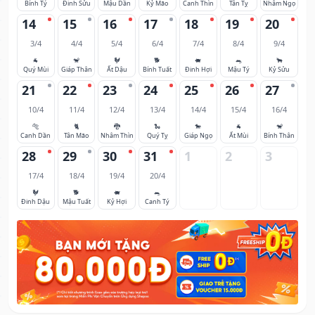
Bính Tý
Đinh Sửu
Mậu Dần
Kỷ Mão
Canh Thìn
Tân Tỵ
Nhâm Ngọ
14
15
16
17
18
19
20
3/4
4/4
5/4
6/4
7/4
8/4
9/4
🐐
🐒
🐓
🐕
🐖
🐀
🐂
Quý Mùi
Giáp Thân
Ất Dậu
Bính Tuất
Đinh Hợi
Mậu Tý
Kỷ Sửu
21
22
23
24
25
26
27
10/4
11/4
12/4
13/4
14/4
15/4
16/4
🐅
🐈
🐉
🐍
🐎
🐐
🐒
Canh Dần
Tân Mão
Nhâm Thìn
Quý Tỵ
Giáp Ngọ
Ất Mùi
Bính Thân
28
29
30
31
1
2
3
17/4
18/4
19/4
20/4
🐓
🐕
🐖
🐀
Đinh Dậu
Mậu Tuất
Kỷ Hợi
Canh Tý