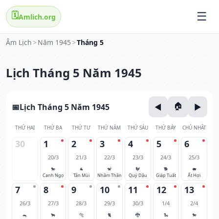
🗓️
Amlich.org
Âm Lịch
>
Năm 1945
>
Tháng 5
Lịch Tháng 5 Năm 1945
Lịch Tháng 5 Năm 1945
THỨ HAI
THỨ BA
THỨ TƯ
THỨ NĂM
THỨ SÁU
THỨ BẢY
CHỦ NHẬT
30
1
2
3
4
5
6
20/3
21/3
22/3
23/3
24/3
25/3
🐎
🐐
🐒
🐓
🐕
🐖
Canh Ngọ
Tân Mùi
Nhâm Thân
Quý Dậu
Giáp Tuất
Ất Hợi
7
8
9
10
11
12
13
26/3
27/3
28/3
29/3
30/3
1/4
2/4
🐀
🐂
🐅
🐈
🐉
🐍
🐎