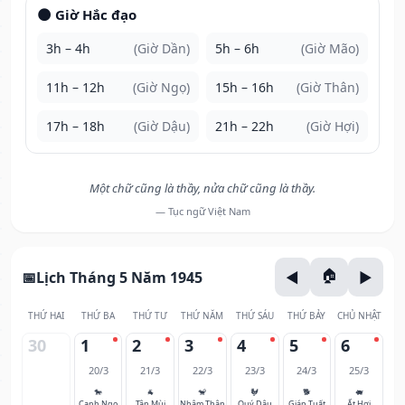
🌑 Giờ Hắc đạo
3h – 4h
(Giờ Dần)
5h – 6h
(Giờ Mão)
11h – 12h
(Giờ Ngọ)
15h – 16h
(Giờ Thân)
17h – 18h
(Giờ Dậu)
21h – 22h
(Giờ Hợi)
Một chữ cũng là thầy, nửa chữ cũng là thầy.
— Tục ngữ Việt Nam
Lịch Tháng 5 Năm 1945
THỨ HAI
THỨ BA
THỨ TƯ
THỨ NĂM
THỨ SÁU
THỨ BẢY
CHỦ NHẬT
30
1
2
3
4
5
6
20/3
21/3
22/3
23/3
24/3
25/3
🐎
🐐
🐒
🐓
🐕
🐖
Canh Ngọ
Tân Mùi
Nhâm Thân
Quý Dậu
Giáp Tuất
Ất Hợi