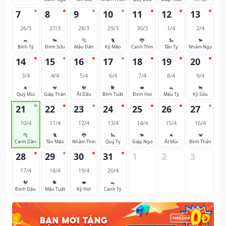
7
8
9
10
11
12
13
26/3
27/3
28/3
29/3
30/3
1/4
2/4
🐀
🐂
🐅
🐈
🐉
🐍
🐎
Bính Tý
Đinh Sửu
Mậu Dần
Kỷ Mão
Canh Thìn
Tân Tỵ
Nhâm Ngọ
14
15
16
17
18
19
20
3/4
4/4
5/4
6/4
7/4
8/4
9/4
🐐
🐒
🐓
🐕
🐖
🐀
🐂
Quý Mùi
Giáp Thân
Ất Dậu
Bính Tuất
Đinh Hợi
Mậu Tý
Kỷ Sửu
21
22
23
24
25
26
27
10/4
11/4
12/4
13/4
14/4
15/4
16/4
🐅
🐈
🐉
🐍
🐎
🐐
🐒
Canh Dần
Tân Mão
Nhâm Thìn
Quý Tỵ
Giáp Ngọ
Ất Mùi
Bính Thân
28
29
30
31
1
2
3
17/4
18/4
19/4
20/4
🐓
🐕
🐖
🐀
Đinh Dậu
Mậu Tuất
Kỷ Hợi
Canh Tý