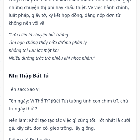
những chuyện thị phi hay khẩu thiệt. Về việc hành chính,
luật pháp, giấy tờ, ký kết hợp đồng, dâng nộp đơn từ
không nên vội vã.
“Lưu Liên là chuyện bất tường
Tìm bạn chẳng thấy nửa đường phân ly
Không thì lưu lạc một khi
Nhiều đường trắc trở nhiều khi nhọc nhằn.”
Nhị Thập Bát Tú
Tên sao
: Sao Vị
Tên ngày
: Vị Thổ Trĩ (Kiết Tú) tướng tinh con chim trĩ, chủ
trị ngày thứ 7.
Nên làm
: Khởi tạo tạo tác việc gì cũng tốt. Tốt nhất là cưới
gả, xây cất, dọn cỏ, gieo trồng, lấy giống.
Kiêng cữ
: Đi thuyền