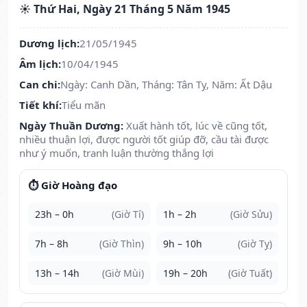
☀️ Thứ Hai, Ngày 21 Tháng 5 Năm 1945
Dương lịch:
21/05/1945
Âm lịch:
10/04/1945
Can chi:
Ngày: Canh Dần, Tháng: Tân Tỵ, Năm: Ất Dậu
Tiết khí:
Tiểu mãn
Ngày Thuần Dương:
Xuất hành tốt, lúc về cũng tốt,
nhiều thuận lợi, được người tốt giúp đỡ, cầu tài được
như ý muốn, tranh luận thường thắng lợi
⏱️ Giờ Hoàng đạo
23h – 0h
(Giờ Tí)
1h – 2h
(Giờ Sửu)
7h – 8h
(Giờ Thìn)
9h – 10h
(Giờ Tỵ)
13h – 14h
(Giờ Mùi)
19h – 20h
(Giờ Tuất)