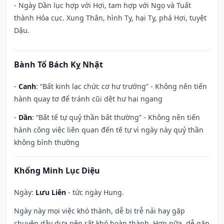
- Ngày Dần lục hợp với Hợi, tam hợp với Ngọ và Tuất
thành Hỏa cục. Xung Thân, hình Tỵ, hại Tỵ, phá Hợi, tuyệt
Dậu.
Bành Tổ Bách Kỵ Nhật
-
Canh
: “Bất kinh lạc chức cơ hư trướng” - Không nên tiến
hành quay tơ để tránh cũi dệt hư hại ngang
-
Dần
: “Bất tế tự quỷ thần bất thường” - Không nên tiến
hành công việc liên quan đến tế tự vì ngày này quỷ thần
không bình thường
Khổng Minh Lục Diệu
Ngày:
Lưu Liên
- tức ngày Hung.
Ngày này mọi việc khó thành, dễ bị trễ nải hay gặp
chuyện dây dưa nên rất khó hoàn thành. Hơn nữa, dễ gặp