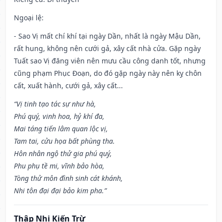
Ngoại lệ
:
- Sao Vị mất chí khí tại ngày Dần, nhất là ngày Mậu Dần,
rất hung, không nên cưới gả, xây cất nhà cửa. Gặp ngày
Tuất sao Vị đăng viên nên mưu cầu công danh tốt, nhưng
cũng phạm Phục Đoạn, do đó gặp ngày này nên kỵ chôn
cất, xuất hành, cưới gả, xây cất...
“Vị tinh tạo tác sự như hà,
Phú quý, vinh hoa, hỷ khí đa,
Mai táng tiến lâm quan lộc vị,
Tam tai, cửu họa bất phùng tha.
Hôn nhân ngộ thử gia phú quý,
Phu phụ tề mi, vĩnh bảo hòa,
Tòng thử môn đình sinh cát khánh,
Nhi tôn đại đại bảo kim pha.”
Thập Nhị Kiến Trừ