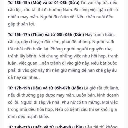
Từ 13h-15h (Mùi) và từ 01-03h (Sửu)
Tin vui sắp tới, nếu
cầu lộc, cầu tài thì đi hướng Nam. Đi công việc gặp gỡ có
nhiều may mắn. Người đi có tin về. Nếu chăn nuôi đều
gặp thuận lợi.
Từ 15h-17h (Thân) và từ 03h-05h (Dần)
Hay tranh luận,
cãi cọ, gây chuyện đói kém, phải đề phòng. Người ra đi
tốt nhất nên hoãn lại. Phòng người người nguyền rủa,
tránh lây bệnh. Nói chung những việc như hội họp, tranh
luận, việc quan,…nên tránh đi vào giờ này. Nếu bắt buộc
phải đi vào giờ này thì nên giữ miệng để hạn ché gây ẩu
đả hay cãi nhau.
Từ 17h-19h (Dậu) và từ 05h-07h (Mão)
Là giờ rất tốt lành,
nếu đi thường gặp được may mắn. Buôn bán, kinh doanh
có lời. Người đi sắp về nhà. Phụ nữ có tin mừng. Mọi việc
trong nhà đều hòa hợp. Nếu có bệnh cầu thì sẽ khỏi, gia
đình đều mạnh khỏe.
Từ 19h-21h (Tuất) và từ 07h-09h (Thìn)
Cầu tài thì không