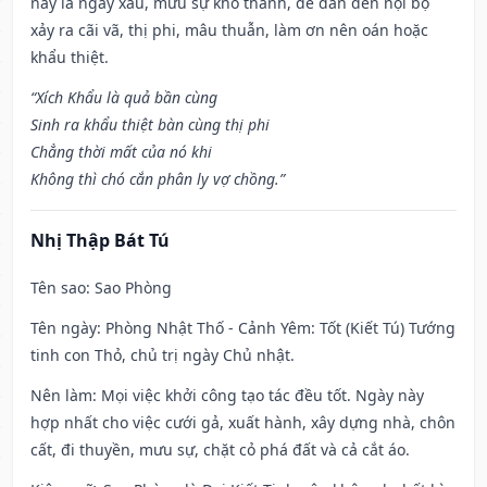
này là ngày xấu, mưu sự khó thành, dễ dẫn đến nội bộ
xảy ra cãi vã, thị phi, mâu thuẫn, làm ơn nên oán hoặc
khẩu thiệt.
“Xích Khẩu là quả bần cùng
Sinh ra khẩu thiệt bàn cùng thị phi
Chẳng thời mất của nó khi
Không thì chó cắn phân ly vợ chồng.”
Nhị Thập Bát Tú
Tên sao
: Sao Phòng
Tên ngày
: Phòng Nhật Thố - Cảnh Yêm: Tốt (Kiết Tú) Tướng
tinh con Thỏ, chủ trị ngày Chủ nhật.
Nên làm
: Mọi việc khởi công tạo tác đều tốt. Ngày này
hợp nhất cho việc cưới gả, xuất hành, xây dựng nhà, chôn
cất, đi thuyền, mưu sự, chặt cỏ phá đất và cả cắt áo.