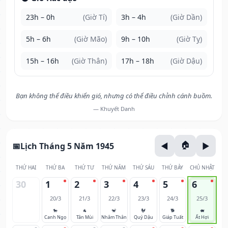
23h – 0h
(Giờ Tí)
3h – 4h
(Giờ Dần)
5h – 6h
(Giờ Mão)
9h – 10h
(Giờ Tỵ)
15h – 16h
(Giờ Thân)
17h – 18h
(Giờ Dậu)
Bạn không thể điều khiển gió, nhưng có thể điều chỉnh cánh buồm.
— Khuyết Danh
Lịch Tháng 5 Năm 1945
THỨ HAI
THỨ BA
THỨ TƯ
THỨ NĂM
THỨ SÁU
THỨ BẢY
CHỦ NHẬT
30
1
2
3
4
5
6
20/3
21/3
22/3
23/3
24/3
25/3
🐎
🐐
🐒
🐓
🐕
🐖
Canh Ngọ
Tân Mùi
Nhâm Thân
Quý Dậu
Giáp Tuất
Ất Hợi