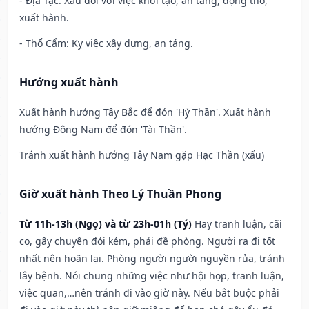
- Địa Tặc: Xấu đối với việc khởi tạo, an táng, động thổ,
xuất hành.
- Thổ Cẩm: Kỵ việc xây dựng, an táng.
Hướng xuất hành
Xuất hành hướng Tây Bắc để đón 'Hỷ Thần'. Xuất hành
hướng Đông Nam để đón 'Tài Thần'.
Tránh xuất hành hướng Tây Nam gặp Hạc Thần (xấu)
Giờ xuất hành Theo Lý Thuần Phong
Từ 11h-13h (Ngọ) và từ 23h-01h (Tý)
Hay tranh luận, cãi
cọ, gây chuyện đói kém, phải đề phòng. Người ra đi tốt
nhất nên hoãn lại. Phòng người người nguyền rủa, tránh
lây bệnh. Nói chung những việc như hội họp, tranh luận,
việc quan,…nên tránh đi vào giờ này. Nếu bắt buộc phải