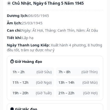
☀️ Chủ Nhật, Ngày 6 Tháng 5 Năm 1945
Dương lịch:
06/05/1945
Âm lịch:
25/03/1945
Can chi:
Ngày: Ất Hợi, Tháng: Canh Thìn, Năm: Ất Dậu
Tiết khí:
Lập hạ
Ngày Thanh Long Kiếp:
Xuất hành 4 phương, 8 hướng
đều tốt, trăm sự được như ý
⏱️ Giờ Hoàng đạo
1h – 2h
(Giờ Sửu)
7h – 8h
(Giờ Thìn)
11h – 12h
(Giờ Ngọ)
13h – 14h
(Giờ Mùi)
19h – 20h
(Giờ Tuất)
21h – 22h
(Giờ Hợi)
🌑 Giờ Hắc đạo