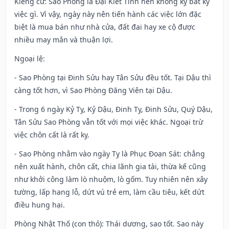
Kiêng cữ
: Sao Phòng là Đại Kiết Tinh nên không kỵ bất kỳ
việc gì. Vì vậy, ngày này nên tiến hành các việc lớn đặc
biệt là mua bán như nhà cửa, đất đai hay xe cộ được
nhiều may mắn và thuận lợi.
Ngoại lệ
:
- Sao Phòng tại Đinh Sửu hay Tân Sửu đều tốt. Tại Dậu thì
càng tốt hơn, vì Sao Phòng Đăng Viên tại Dậu.
- Trong 6 ngày Kỷ Tỵ, Kỷ Dậu, Đinh Tỵ, Đinh Sửu, Quý Dậu,
Tân Sửu Sao Phòng vẫn tốt với mọi việc khác. Ngoại trừ
việc chôn cất là rất kỵ.
- Sao Phòng nhằm vào ngày Tỵ là Phục Đoạn Sát: chẳng
nên xuất hành, chôn cất, chia lãnh gia tài, thừa kế cũng
như khởi công làm lò nhuộm, lò gốm. Tuy nhiên nên xây
tường, lấp hang lỗ, dứt vú trẻ em, làm cầu tiêu, kết dứt
điều hung hại.
Phòng Nhật Thố (con thỏ): Thái dương, sao tốt. Sao này