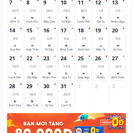
7
8
9
10
11
12
13
26/3
27/3
28/3
29/3
30/3
1/4
2/4
🐀
🐂
🐅
🐈
🐉
🐍
🐎
Bính Tý
Đinh Sửu
Mậu Dần
Kỷ Mão
Canh Thìn
Tân Tỵ
Nhâm Ngọ
14
15
16
17
18
19
20
3/4
4/4
5/4
6/4
7/4
8/4
9/4
🐐
🐒
🐓
🐕
🐖
🐀
🐂
Quý Mùi
Giáp Thân
Ất Dậu
Bính Tuất
Đinh Hợi
Mậu Tý
Kỷ Sửu
21
22
23
24
25
26
27
10/4
11/4
12/4
13/4
14/4
15/4
16/4
🐅
🐈
🐉
🐍
🐎
🐐
🐒
Canh Dần
Tân Mão
Nhâm Thìn
Quý Tỵ
Giáp Ngọ
Ất Mùi
Bính Thân
28
29
30
31
1
2
3
17/4
18/4
19/4
20/4
🐓
🐕
🐖
🐀
Đinh Dậu
Mậu Tuất
Kỷ Hợi
Canh Tý