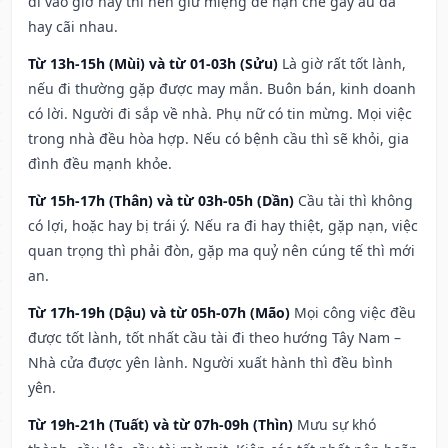
đi vào giờ này thì nên giữ miệng để hạn ché gây ẩu đả
hay cãi nhau.
Từ 13h-15h (Mùi) và từ 01-03h (Sửu)
Là giờ rất tốt lành,
nếu đi thường gặp được may mắn. Buôn bán, kinh doanh
có lời. Người đi sắp về nhà. Phụ nữ có tin mừng. Mọi việc
trong nhà đều hòa hợp. Nếu có bệnh cầu thì sẽ khỏi, gia
đình đều mạnh khỏe.
Từ 15h-17h (Thân) và từ 03h-05h (Dần)
Cầu tài thì không
có lợi, hoặc hay bị trái ý. Nếu ra đi hay thiệt, gặp nạn, việc
quan trọng thì phải đòn, gặp ma quỷ nên cúng tế thì mới
an.
Từ 17h-19h (Dậu) và từ 05h-07h (Mão)
Mọi công việc đều
được tốt lành, tốt nhất cầu tài đi theo hướng Tây Nam –
Nhà cửa được yên lành. Người xuất hành thì đều bình
yên.
Từ 19h-21h (Tuất) và từ 07h-09h (Thìn)
Mưu sự khó