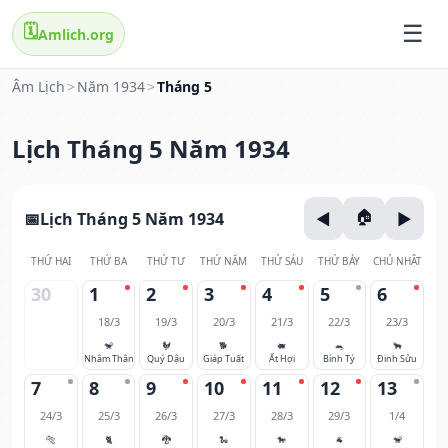
🗓️
Amlich.org
Âm Lịch
>
Năm 1934
>
Tháng 5
Lịch Tháng 5 Năm 1934
Lịch Tháng 5 Năm 1934
THỨ HAI
THỨ BA
THỨ TƯ
THỨ NĂM
THỨ SÁU
THỨ BẢY
CHỦ NHẬT
30
1
2
3
4
5
6
18/3
19/3
20/3
21/3
22/3
23/3
🐒
🐓
🐕
🐖
🐀
🐂
Nhâm Thân
Quý Dậu
Giáp Tuất
Ất Hợi
Bính Tý
Đinh Sửu
7
8
9
10
11
12
13
24/3
25/3
26/3
27/3
28/3
29/3
1/4
🐅
🐈
🐉
🐍
🐎
🐐
🐒