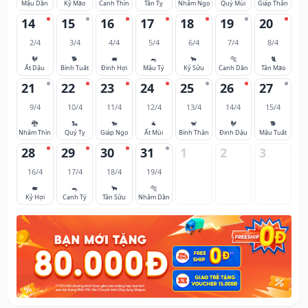
Mậu Dần
Kỷ Mão
Canh Thìn
Tân Tỵ
Nhâm Ngọ
Quý Mùi
Giáp Thân
14
15
16
17
18
19
20
2/4
3/4
4/4
5/4
6/4
7/4
8/4
🐓
🐕
🐖
🐀
🐂
🐅
🐈
Ất Dậu
Bính Tuất
Đinh Hợi
Mậu Tý
Kỷ Sửu
Canh Dần
Tân Mão
21
22
23
24
25
26
27
9/4
10/4
11/4
12/4
13/4
14/4
15/4
🐉
🐍
🐎
🐐
🐒
🐓
🐕
Nhâm Thìn
Quý Tỵ
Giáp Ngọ
Ất Mùi
Bính Thân
Đinh Dậu
Mậu Tuất
28
29
30
31
1
2
3
16/4
17/4
18/4
19/4
🐖
🐀
🐂
🐅
Kỷ Hợi
Canh Tý
Tân Sửu
Nhâm Dần