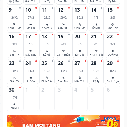
Quý Mão
Giáp Thìn
Ất Tỵ
Bính Ngọ
Đinh Mùi
Mậu Thân
Kỷ Dậu
9
10
11
12
13
14
15
26/2
27/2
28/2
29/2
30/2
1/3
2/3
🐕
🐖
🐀
🐂
🐅
🐈
🐉
Canh Tuất
Tân Hợi
Nhâm Tý
Quý Sửu
Giáp Dần
Ất Mão
Bính Thìn
16
17
18
19
20
21
22
3/3
4/3
5/3
6/3
7/3
8/3
9/3
🐍
🐎
🐐
🐒
🐓
🐕
🐖
Đinh Tỵ
Mậu Ngọ
Kỷ Mùi
Canh Thân
Tân Dậu
Nhâm Tuất
Quý Hợi
23
24
25
26
27
28
29
10/3
11/3
12/3
13/3
14/3
15/3
16/3
🐀
🐂
🐅
🐈
🐉
🐍
🐎
Giáp Tý
Ất Sửu
Bính Dần
Đinh Mão
Mậu Thìn
Kỷ Tỵ
Canh Ngọ
30
1
2
3
4
5
6
17/3
🐐
Tân Mùi