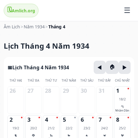
🗓️
Amlich.org
Âm Lịch
>
Năm 1934
>
Tháng 4
Lịch Tháng 4 Năm 1934
Lịch Tháng 4 Năm 1934
THỨ HAI
THỨ BA
THỨ TƯ
THỨ NĂM
THỨ SÁU
THỨ BẢY
CHỦ NHẬT
26
27
28
29
30
31
1
18/2
🐅
Nhâm Dần
2
3
4
5
6
7
8
19/2
20/2
21/2
22/2
23/2
24/2
25/2
🐈
🐉
🐍
🐎
🐐
🐒
🐓