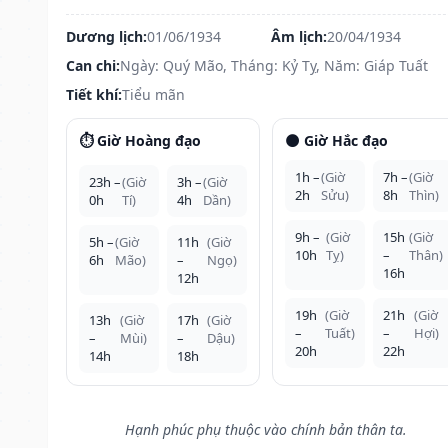
Dương lịch:
01/06/1934
Âm lịch:
20/04/1934
Can chi:
Ngày: Quý Mão, Tháng: Kỷ Tỵ, Năm: Giáp Tuất
Tiết khí:
Tiểu mãn
⏱️ Giờ Hoàng đạo
🌑 Giờ Hắc đạo
1h –
(Giờ
7h –
(Giờ
23h –
(Giờ
3h –
(Giờ
2h
Sửu)
8h
Thìn)
0h
Tí)
4h
Dần)
9h –
(Giờ
15h
(Giờ
5h –
(Giờ
11h
(Giờ
10h
Tỵ)
–
Thân)
6h
Mão)
–
Ngọ)
16h
12h
19h
(Giờ
21h
(Giờ
13h
(Giờ
17h
(Giờ
–
Tuất)
–
Hợi)
–
Mùi)
–
Dậu)
20h
22h
14h
18h
Hạnh phúc phụ thuộc vào chính bản thân ta.