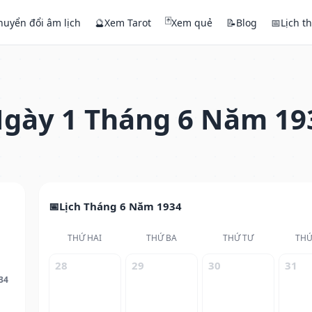
🃏
huyển đổi âm lịch
🔮
Xem Tarot
Xem quẻ
📝
Blog
📅
Lịch t
gày 1 Tháng 6 Năm 19
Lịch Tháng 6 Năm 1934
THỨ HAI
THỨ BA
THỨ TƯ
THỨ
28
29
30
31
34