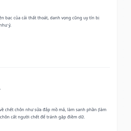
Tiền bạc của cải thất thoát, danh vọng cũng uy tín bị
như ý.
.
ộc về chết chôn như sửa đắp mồ mả, làm sanh phần (làm
chôn cất người chết để tránh gặp điềm dữ.