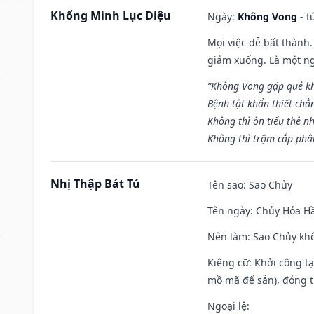
Khổng Minh Lục Diệu
Ngày:
Không Vong
- t
Mọi việc dễ bất thành. 
giảm xuống. Là một ng
“Không Vong gặp quẻ k
Bệnh tật khẩn thiết chẳ
Không thì ôn tiểu thê nh
Không thì trộm cắp phân
Nhị Thập Bát Tú
Tên sao
: Sao Chủy
Tên ngày
: Chủy Hỏa Hầ
Nên làm
: Sao Chủy khô
Kiêng cữ
: Khởi công t
mồ mã để sẵn), đóng t
Ngoại lệ
: