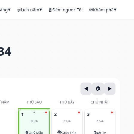
háng
📖
Lịch năm
🧧
Đếm ngược Tết
🧭
Khám phá
▼
▼
▼
34
 NĂM
THỨ SÁU
THỨ BẢY
CHỦ NHẬT
⭐
1
2
3
20/4
21/4
22/4
🐈
🐉
🐍
Quý Mão
Giáp Thìn
Ất Tỵ