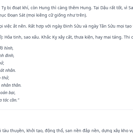
 Tỵ bị đoạt khí, còn Hung thì càng thêm Hung. Tại Dậu rất tốt, vì
ục Đoạn Sát (mọi kiêng cữ giống như trên).
mọi việc ắt nên. Rất hợp với ngày Đinh Sửu và ngày Tân Sửu mọi tạo
): Hỏa tinh, sao xấu. Khắc Kỵ xây cất, thưa kiện, hay mai táng. Thi 
đồ hình,
nh đinh,
hử,
sát nhân.
o thử,
 nhân thân.
hoán bại,
 tác cần.”
đi tàu thuyền, khởi tạo, động thổ, san nền đắp nền, dựng xây kho