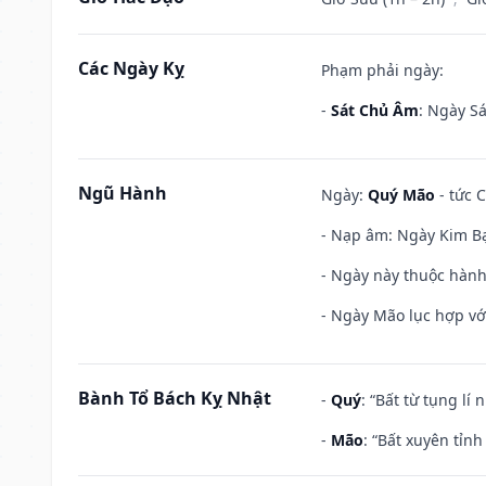
Các Ngày Kỵ
Phạm phải ngày:
-
Sát Chủ Âm
: Ngày Sá
Ngũ Hành
Ngày:
Quý Mão
- tức C
- Nạp âm: Ngày Kim Bạ
- Ngày này thuộc hành 
- Ngày Mão lục hợp với
Bành Tổ Bách Kỵ Nhật
-
Quý
: “Bất từ tụng lí
-
Mão
: “Bất xuyên tỉn