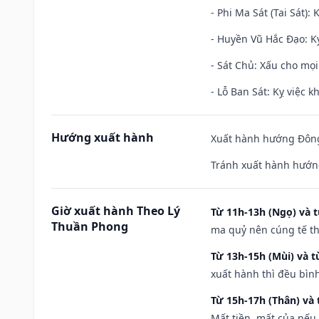
- Phi Ma Sát (Tai Sát): 
- Huyền Vũ Hắc Đạo: Kỵ
- Sát Chủ: Xấu cho mọi
- Lỗ Ban Sát: Kỵ việc kh
Hướng xuất hành
Xuất hành hướng Đông 
Tránh xuất hành hướng
Giờ xuất hành Theo Lý
Từ 11h-13h (Ngọ) và t
Thuần Phong
ma quỷ nên cúng tế th
Từ 13h-15h (Mùi) và t
xuất hành thì đều bìn
Từ 15h-17h (Thân) và 
Mất tiền, mất của nếu