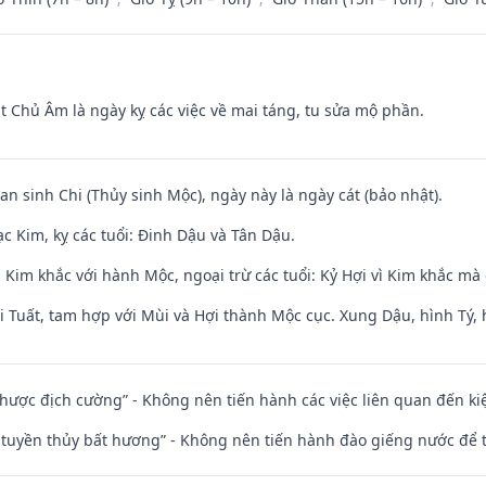
t Chủ Âm là ngày kỵ các việc về mai táng, tu sửa mộ phần.
an sinh Chi (Thủy sinh Mộc), ngày này là ngày cát (bảo nhật).
c Kim, kỵ các tuổi: Đinh Dậu và Tân Dậu.
Kim khắc với hành Mộc, ngoại trừ các tuổi: Kỷ Hợi vì Kim khắc mà 
 Tuất, tam hợp với Mùi và Hợi thành Mộc cục. Xung Dậu, hình Tý, 
 nhược địch cường” - Không nên tiến hành các việc liên quan đến ki
h tuyền thủy bất hương” - Không nên tiến hành đào giếng nước để