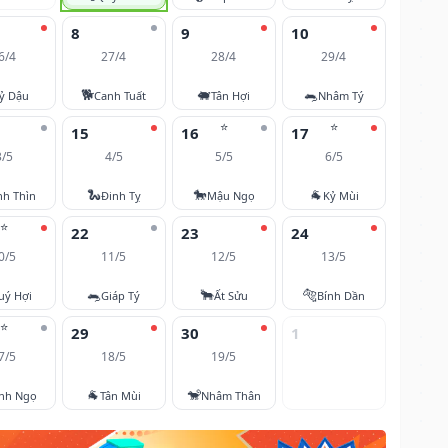
8
9
10
6/4
27/4
28/4
29/4
🐕
🐖
🐀
ỷ Dậu
Canh Tuất
Tân Hợi
Nhâm Tý
⭐
⭐
15
16
17
3/5
4/5
5/5
6/5
🐍
🐎
🐐
nh Thìn
Đinh Tỵ
Mậu Ngọ
Kỷ Mùi
⭐
22
23
24
0/5
11/5
12/5
13/5
🐀
🐂
🐅
uý Hợi
Giáp Tý
Ất Sửu
Bính Dần
⭐
29
30
1
7/5
18/5
19/5
🐐
🐒
nh Ngọ
Tân Mùi
Nhâm Thân