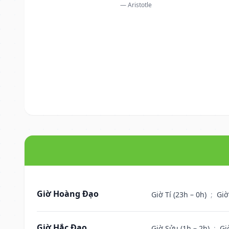
— Aristotle
Giờ Hoàng Đạo
Giờ Tí (23h – 0h)
;
Giờ
Giờ Hắc Đạo
Giờ Sửu (1h – 2h)
;
Gi