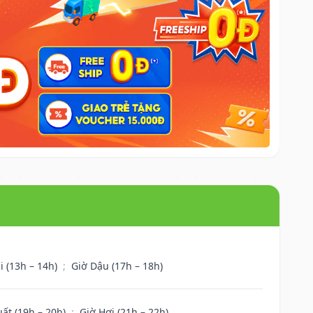
i (13h – 14h)
;
Giờ Dậu (17h – 18h)
uất (19h – 20h)
;
Giờ Hợi (21h – 22h)