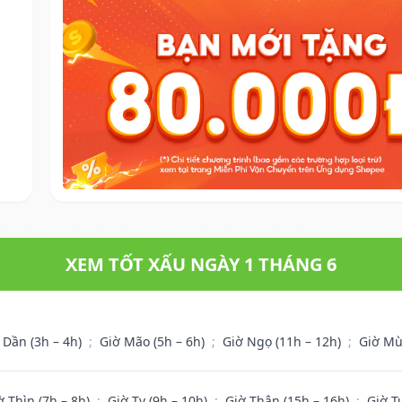
XEM TỐT XẤU NGÀY 1 THÁNG 6
 Dần (3h – 4h)
;
Giờ Mão (5h – 6h)
;
Giờ Ngọ (11h – 12h)
;
Giờ Mù
ờ Thìn (7h – 8h)
;
Giờ Tỵ (9h – 10h)
;
Giờ Thân (15h – 16h)
;
Giờ T