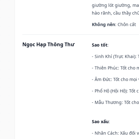
giường lót giường, may
hào rãnh, cầu thầy chữ
Không nên
: Chôn cất
Ngọc Hạp Thông Thư
Sao tốt
:
- Sinh Khí (Trực Khai):
- Thiên Phúc: Tốt cho m
- Âm Đức: Tốt cho mọi 
- Phổ Hộ (Hội Hộ): Tốt 
- Mẫu Thương: Tốt cho 
Sao xấu
:
- Nhân Cách: Xấu đối vớ