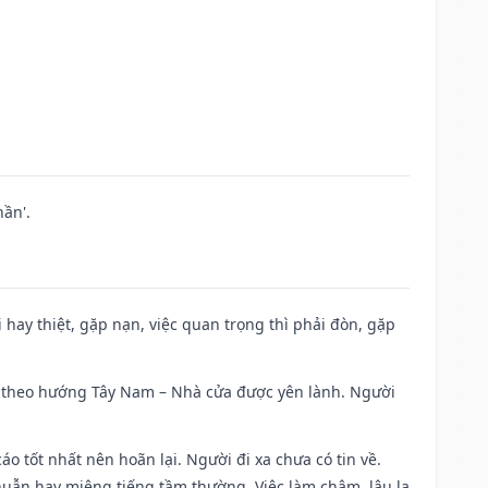
ần'.
đi hay thiệt, gặp nạn, việc quan trọng thì phải đòn, gặp
 đi theo hướng Tây Nam – Nhà cửa được yên lành. Người
áo tốt nhất nên hoãn lại. Người đi xa chưa có tin về.
huẫn hay miệng tiếng tầm thường. Việc làm chậm, lâu la