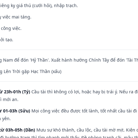
Kiêng kỵ giá thú (cưới hỏi), nhập trạch.
 việc mai táng.
 công việc.
ởi tạo.
Nam để đón 'Hỷ Thần'. Xuất hành hướng Chính Tây để đón 'Tài Th
 Lên Trời gặp Hạc Thần (xấu)
ừ 23h-01h (Tý)
Cầu tài thì không có lợi, hoặc hay bị trái ý. Nếu ra 
ì mới an.
ừ 01-03h (Sửu)
Mọi công việc đều được tốt lành, tốt nhất cầu tài
h yên.
từ 03h-05h (Dần)
Mưu sự khó thành, cầu lộc, cầu tài mờ mịt. Kiện c
 đi hướng Nam thì tìm nhanh mới thấy. Đề phòng tranh cãi, mâu t