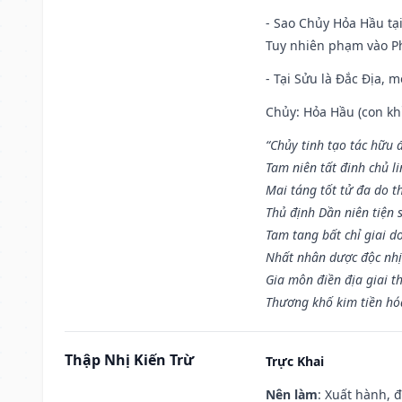
- Sao Chủy Hỏa Hầu tại
Tuy nhiên phạm vào Ph
- Tại Sửu là Đắc Địa, 
Chủy: Hỏa Hầu (con khỉ
“Chủy tinh tạo tác hữu 
Tam niên tất đinh chủ li
Mai táng tốt tử đa do t
Thủ định Dần niên tiện 
Tam tang bất chỉ giai d
Nhất nhân dược độc nhị
Gia môn điền địa giai t
Thương khố kim tiền hóa
Thập Nhị Kiến Trừ
Trực Khai
Nên làm
: Xuất hành, 