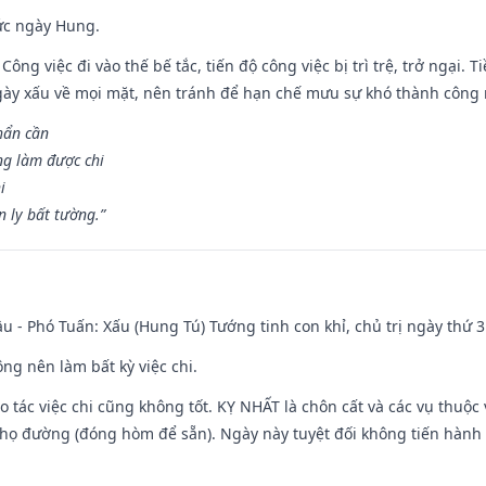
ức ngày Hung.
Công việc đi vào thế bế tắc, tiến độ công việc bị trì trệ, trở ngại. 
ày xấu về mọi mặt, nên tránh để hạn chế mưu sự khó thành công 
hẩn cần
ng làm được chi
i
 ly bất tường.”
u - Phó Tuấn: Xấu (Hung Tú) Tướng tinh con khỉ, chủ trị ngày thứ 3
ng nên làm bất kỳ việc chi.
ạo tác việc chi cũng không tốt. KỴ NHẤT là chôn cất và các vụ thu
họ đường (đóng hòm để sẵn). Ngày này tuyệt đối không tiến hành 