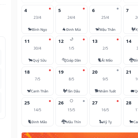
4
5
6
7
23/4
24/4
25/4
2
🐎
🐐
🐒
🐓
Bính Ngọ
Đinh Mùi
Mậu Thân
K
🌙
11
12
13
14
30/4
1/5
2/5
🐂
🐅
🐈
🐉
Quý Sửu
Giáp Dần
Ất Mão
Bí
18
19
20
21
7/5
8/5
9/5
1
🐒
🐓
🐕
🐖
Canh Thân
Tân Dậu
Nhâm Tuất
Q
🌕
25
26
27
28
14/5
15/5
16/5
1
🐈
🐉
🐍
🐎
Đinh Mão
Mậu Thìn
Kỷ Tỵ
Ca