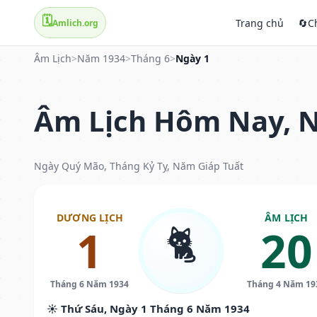
🗓️
Trang chủ
🔄
C
Amlich.org
Âm Lịch
>
Năm 1934
>
Tháng 6
>
Ngày 1
Âm Lịch Hôm Nay, N
Ngày Quý Mão, Tháng Kỷ Tỵ, Năm Giáp Tuất
DƯƠNG LỊCH
ÂM LỊCH
🐈
1
20
Tháng 6 Năm 1934
Tháng 4 Năm 19
☀️ Thứ Sáu, Ngày 1 Tháng 6 Năm 1934