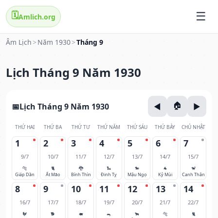
🗓️
Amlich.org
Âm Lịch
>
Năm 1930
>
Tháng 9
Lịch Tháng 9 Năm 1930
Lịch Tháng 9 Năm 1930
THỨ HAI
THỨ BA
THỨ TƯ
THỨ NĂM
THỨ SÁU
THỨ BẢY
CHỦ NHẬT
1
2
3
4
5
6
7
9/7
10/7
11/7
12/7
13/7
14/7
15/7
🐅
🐈
🐉
🐍
🐎
🐐
🐒
Giáp Dần
Ất Mão
Bính Thìn
Đinh Tỵ
Mậu Ngọ
Kỷ Mùi
Canh Thân
8
9
10
11
12
13
14
16/7
17/7
18/7
19/7
20/7
21/7
22/7
🐓
🐕
🐖
🐀
🐂
🐅
🐈