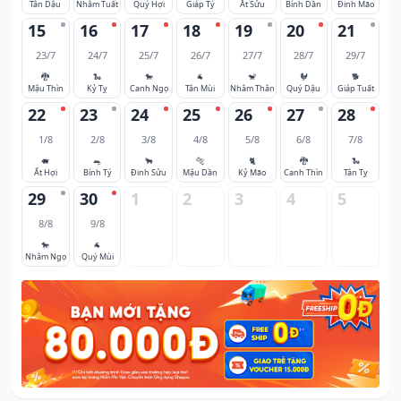
Tân Dậu
Nhâm Tuất
Quý Hợi
Giáp Tý
Ất Sửu
Bính Dần
Đinh Mão
15
16
17
18
19
20
21
23/7
24/7
25/7
26/7
27/7
28/7
29/7
🐉
🐍
🐎
🐐
🐒
🐓
🐕
Mậu Thìn
Kỷ Tỵ
Canh Ngọ
Tân Mùi
Nhâm Thân
Quý Dậu
Giáp Tuất
22
23
24
25
26
27
28
1/8
2/8
3/8
4/8
5/8
6/8
7/8
🐖
🐀
🐂
🐅
🐈
🐉
🐍
Ất Hợi
Bính Tý
Đinh Sửu
Mậu Dần
Kỷ Mão
Canh Thìn
Tân Tỵ
29
30
1
2
3
4
5
8/8
9/8
🐎
🐐
Nhâm Ngọ
Quý Mùi