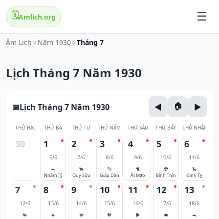
🗓️
Amlich.org
Âm Lịch
>
Năm 1930
>
Tháng 7
Lịch Tháng 7 Năm 1930
Lịch Tháng 7 Năm 1930
THỨ HAI
THỨ BA
THỨ TƯ
THỨ NĂM
THỨ SÁU
THỨ BẢY
CHỦ NHẬT
30
1
2
3
4
5
6
6/6
7/6
8/6
9/6
10/6
11/6
🐀
🐂
🐅
🐈
🐉
🐍
Nhâm Tý
Quý Sửu
Giáp Dần
Ất Mão
Bính Thìn
Đinh Tỵ
7
8
9
10
11
12
13
12/6
13/6
14/6
15/6
16/6
17/6
18/6
🐎
🐐
🐒
🐓
🐕
🐖
🐀