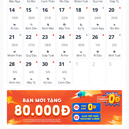
Mậu Ngọ
Kỷ Mùi
Canh Thân
Tân Dậu
Nhâm Tuất
Quý Hợi
Giáp Tý
14
15
16
17
18
19
20
19/6
20/6
21/6
22/6
23/6
24/6
25/6
🐂
🐅
🐈
🐉
🐍
🐎
🐐
Ất Sửu
Bính Dần
Đinh Mão
Mậu Thìn
Kỷ Tỵ
Canh Ngọ
Tân Mùi
21
22
23
24
25
26
27
26/6
27/6
28/6
29/6
30/6
1/6
2/6
🐒
🐓
🐕
🐖
🐀
🐓
🐕
Nhâm Thân
Quý Dậu
Giáp Tuất
Ất Hợi
Bính Tý
Ất Dậu
Bính Tuất
28
29
30
31
1
2
3
3/6
4/6
5/6
6/6
🐖
🐀
🐂
🐅
Đinh Hợi
Mậu Tý
Kỷ Sửu
Canh Dần