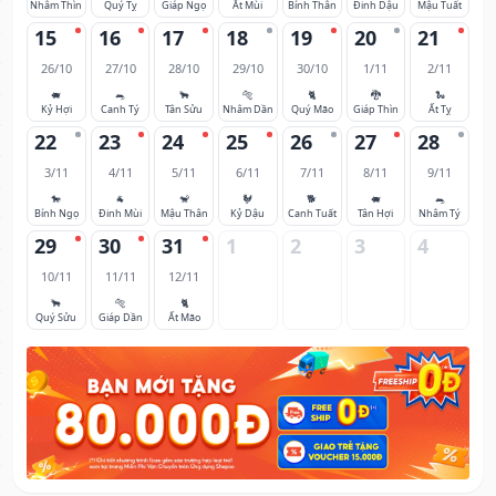
Nhâm Thìn
Quý Tỵ
Giáp Ngọ
Ất Mùi
Bính Thân
Đinh Dậu
Mậu Tuất
15
16
17
18
19
20
21
26/10
27/10
28/10
29/10
30/10
1/11
2/11
🐖
🐀
🐂
🐅
🐈
🐉
🐍
Kỷ Hợi
Canh Tý
Tân Sửu
Nhâm Dần
Quý Mão
Giáp Thìn
Ất Tỵ
22
23
24
25
26
27
28
3/11
4/11
5/11
6/11
7/11
8/11
9/11
🐎
🐐
🐒
🐓
🐕
🐖
🐀
Bính Ngọ
Đinh Mùi
Mậu Thân
Kỷ Dậu
Canh Tuất
Tân Hợi
Nhâm Tý
29
30
31
1
2
3
4
10/11
11/11
12/11
🐂
🐅
🐈
Quý Sửu
Giáp Dần
Ất Mão