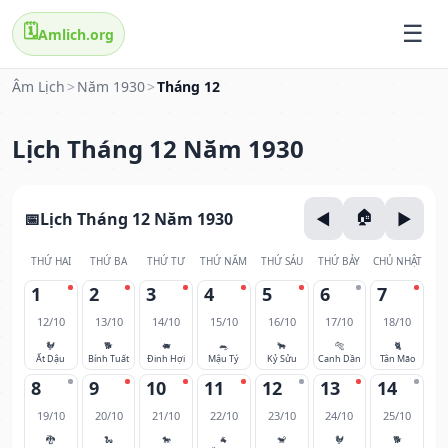
🗓️
Amlich.org
Âm Lịch
>
Năm 1930
>
Tháng 12
Lịch Tháng 12 Năm 1930
Lịch Tháng 12 Năm 1930
THỨ HAI
THỨ BA
THỨ TƯ
THỨ NĂM
THỨ SÁU
THỨ BẢY
CHỦ NHẬT
1
2
3
4
5
6
7
12/10
13/10
14/10
15/10
16/10
17/10
18/10
🐓
🐕
🐖
🐀
🐂
🐅
🐈
Ất Dậu
Bính Tuất
Đinh Hợi
Mậu Tý
Kỷ Sửu
Canh Dần
Tân Mão
8
9
10
11
12
13
14
19/10
20/10
21/10
22/10
23/10
24/10
25/10
🐉
🐍
🐎
🐐
🐒
🐓
🐕