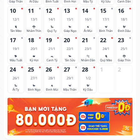
Giáp Thân
Ất Dậu
Bính Tuất
Đinh Hợi
Mậu Tý
Kỷ Sửu
Canh Dần
10
11
12
13
14
15
16
12/1
13/1
14/1
15/1
16/1
17/1
18/1
🐈
🐉
🐍
🐎
🐐
🐒
🐓
Tân Mão
Nhâm Thìn
Quý Tỵ
Giáp Ngọ
Ất Mùi
Bính Thân
Đinh Dậu
17
18
19
20
21
22
23
19/1
20/1
21/1
22/1
23/1
24/1
25/1
🐕
🐖
🐀
🐂
🐅
🐈
🐉
Mậu Tuất
Kỷ Hợi
Canh Tý
Tân Sửu
Nhâm Dần
Quý Mão
Giáp Thìn
24
25
26
27
28
1
2
26/1
27/1
28/1
29/1
1/2
🐍
🐎
🐐
🐒
🐓
Ất Tỵ
Bính Ngọ
Đinh Mùi
Mậu Thân
Kỷ Dậu