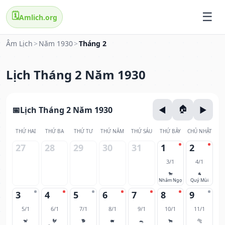
🗓️
Amlich.org
Âm Lịch
>
Năm 1930
>
Tháng 2
Lịch Tháng 2 Năm 1930
Lịch Tháng 2 Năm 1930
THỨ HAI
THỨ BA
THỨ TƯ
THỨ NĂM
THỨ SÁU
THỨ BẢY
CHỦ NHẬT
27
28
29
30
31
1
2
3/1
4/1
🐎
🐐
Nhâm Ngọ
Quý Mùi
3
4
5
6
7
8
9
5/1
6/1
7/1
8/1
9/1
10/1
11/1
🐒
🐓
🐕
🐖
🐀
🐂
🐅