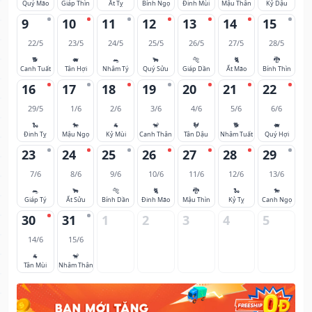
Quý Mão
Giáp Thìn
Ất Tỵ
Bính Ngọ
Đinh Mùi
Mậu Thân
Kỷ Dậu
9
10
11
12
13
14
15
22/5
23/5
24/5
25/5
26/5
27/5
28/5
🐕
🐖
🐀
🐂
🐅
🐈
🐉
Canh Tuất
Tân Hợi
Nhâm Tý
Quý Sửu
Giáp Dần
Ất Mão
Bính Thìn
16
17
18
19
20
21
22
29/5
1/6
2/6
3/6
4/6
5/6
6/6
🐍
🐎
🐐
🐒
🐓
🐕
🐖
Đinh Tỵ
Mậu Ngọ
Kỷ Mùi
Canh Thân
Tân Dậu
Nhâm Tuất
Quý Hợi
23
24
25
26
27
28
29
7/6
8/6
9/6
10/6
11/6
12/6
13/6
🐀
🐂
🐅
🐈
🐉
🐍
🐎
Giáp Tý
Ất Sửu
Bính Dần
Đinh Mão
Mậu Thìn
Kỷ Tỵ
Canh Ngọ
30
31
1
2
3
4
5
14/6
15/6
🐐
🐒
Tân Mùi
Nhâm Thân