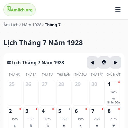
🗓️
Amlich.org
Âm Lịch
>
Năm 1928
>
Tháng 7
Lịch Tháng 7 Năm 1928
Lịch Tháng 7 Năm 1928
THỨ HAI
THỨ BA
THỨ TƯ
THỨ NĂM
THỨ SÁU
THỨ BẢY
CHỦ NHẬT
25
26
27
28
29
30
1
14/5
🐅
Nhâm Dần
2
3
4
5
6
7
8
15/5
16/5
17/5
18/5
19/5
20/5
21/5
🐈
🐉
🐍
🐎
🐐
🐒
🐓