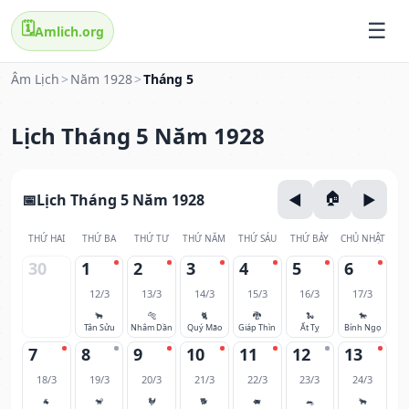
🗓️
Amlich.org
Âm Lịch
>
Năm 1928
>
Tháng 5
Lịch Tháng 5 Năm 1928
Lịch Tháng 5 Năm 1928
THỨ HAI
THỨ BA
THỨ TƯ
THỨ NĂM
THỨ SÁU
THỨ BẢY
CHỦ NHẬT
30
1
2
3
4
5
6
12/3
13/3
14/3
15/3
16/3
17/3
🐂
🐅
🐈
🐉
🐍
🐎
Tân Sửu
Nhâm Dần
Quý Mão
Giáp Thìn
Ất Tỵ
Bính Ngọ
7
8
9
10
11
12
13
18/3
19/3
20/3
21/3
22/3
23/3
24/3
🐐
🐒
🐓
🐕
🐖
🐀
🐂