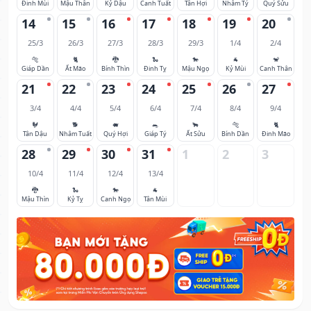
Đinh Mùi
Mậu Thân
Kỷ Dậu
Canh Tuất
Tân Hợi
Nhâm Tý
Quý Sửu
14
15
16
17
18
19
20
25/3
26/3
27/3
28/3
29/3
1/4
2/4
🐅
🐈
🐉
🐍
🐎
🐐
🐒
Giáp Dần
Ất Mão
Bính Thìn
Đinh Tỵ
Mậu Ngọ
Kỷ Mùi
Canh Thân
21
22
23
24
25
26
27
3/4
4/4
5/4
6/4
7/4
8/4
9/4
🐓
🐕
🐖
🐀
🐂
🐅
🐈
Tân Dậu
Nhâm Tuất
Quý Hợi
Giáp Tý
Ất Sửu
Bính Dần
Đinh Mão
28
29
30
31
1
2
3
10/4
11/4
12/4
13/4
🐉
🐍
🐎
🐐
Mậu Thìn
Kỷ Tỵ
Canh Ngọ
Tân Mùi