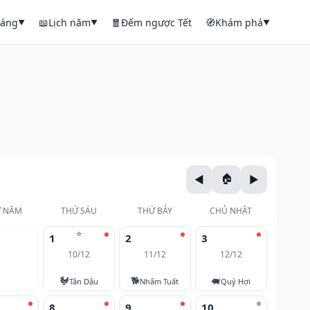
háng
📖
Lịch năm
🧧
Đếm ngược Tết
🧭
Khám phá
▼
▼
▼
 NĂM
THỨ SÁU
THỨ BẢY
CHỦ NHẬT
⭐
1
2
3
10/12
11/12
12/12
🐓
🐕
🐖
Tân Dậu
Nhâm Tuất
Quý Hợi
8
9
10