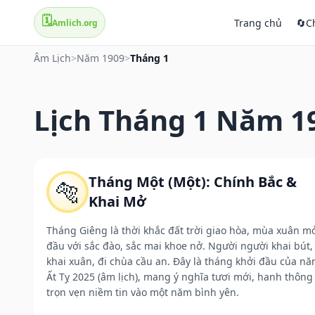
🗓️
Trang chủ
🔄
C
Amlich.org
Âm Lịch
>
Năm 1909
>
Tháng 1
Lịch Tháng 1 Năm 1
Tháng Một (Một): Chính Bắc &
🐅
Khai Mở
Tháng Giêng là thời khắc đất trời giao hòa, mùa xuân m
đầu với sắc đào, sắc mai khoe nở. Người người khai bút,
khai xuân, đi chùa cầu an. Đây là tháng khởi đầu của n
Ất Tỵ 2025 (âm lịch), mang ý nghĩa tươi mới, hanh thông
trọn vẹn niềm tin vào một năm bình yên.