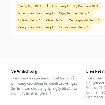
Tháng Một 1909
Âm lịch tháng 1
Kỷ Dậu năm 1909
Ngày hoàng đạo tháng 1
Ngày hắc đạo tháng 1
Lịch âm tháng 1
Chuẩn bị Tết
Xem ngày tốt tháng 1
Cung hoàng đạo tháng 1
Lịch vạn niên tháng 1
Về Amlich.org
Liên kết 
Trang web tra cứu âm lịch Việt Nam miễn
Trang chủ
Chuyển đổi 
phí, cung cấp thông tin chính xác về ngày
Gieo quẻ hỏ
âm lịch, can chi, con giáp, ngày tốt xấu và
Lịch năm 2
các ngày lễ tết truyền thống.
Lịch tháng 