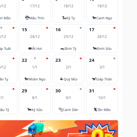
6/12
17/12
18/12
19/12
🐉
🐍
🐎
nh Mão
Mậu Thìn
Kỷ Tỵ
Canh Ngọ
⭐
15
16
17
3/12
24/12
25/12
26/12
🐖
🐀
🐂
áp Tuất
Ất Hợi
Bính Tý
Đinh Sửu
⭐
22
23
24
0/12
1/1
2/1
3/1
🐎
🐐
🐒
ân Tỵ
Nhâm Ngọ
Quý Mùi
Giáp Thân
29
30
31
7/1
8/1
9/1
10/1
🐂
🐅
🐈
ậu Tý
Kỷ Sửu
Canh Dần
Tân Mão