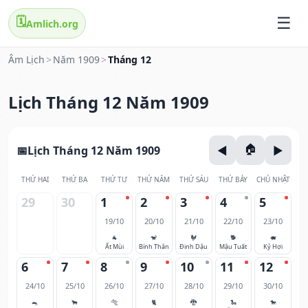
🗓️
Amlich.org
Âm Lịch
>
Năm 1909
>
Tháng 12
Lịch Tháng 12 Năm 1909
Lịch Tháng 12 Năm 1909
THỨ HAI
THỨ BA
THỨ TƯ
THỨ NĂM
THỨ SÁU
THỨ BẢY
CHỦ NHẬT
29
30
1
2
3
4
5
19/10
20/10
21/10
22/10
23/10
🐐
🐒
🐓
🐕
🐖
Ất Mùi
Bính Thân
Đinh Dậu
Mậu Tuất
Kỷ Hợi
6
7
8
9
10
11
12
24/10
25/10
26/10
27/10
28/10
29/10
30/10
🐀
🐂
🐅
🐈
🐉
🐍
🐎