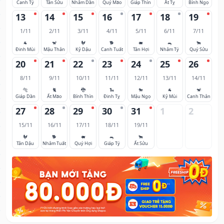
Canh Tý
Tân Sửu
Nhâm Dần
Quý Mão
Giáp Thìn
Ất Tỵ
Bính Ngọ
13
14
15
16
17
18
19
1/11
2/11
3/11
4/11
5/11
6/11
7/11
🐐
🐒
🐓
🐕
🐖
🐀
🐂
Đinh Mùi
Mậu Thân
Kỷ Dậu
Canh Tuất
Tân Hợi
Nhâm Tý
Quý Sửu
20
21
22
23
24
25
26
8/11
9/11
10/11
11/11
12/11
13/11
14/11
🐅
🐈
🐉
🐍
🐎
🐐
🐒
Giáp Dần
Ất Mão
Bính Thìn
Đinh Tỵ
Mậu Ngọ
Kỷ Mùi
Canh Thân
27
28
29
30
31
1
2
15/11
16/11
17/11
18/11
19/11
🐓
🐕
🐖
🐀
🐂
Tân Dậu
Nhâm Tuất
Quý Hợi
Giáp Tý
Ất Sửu