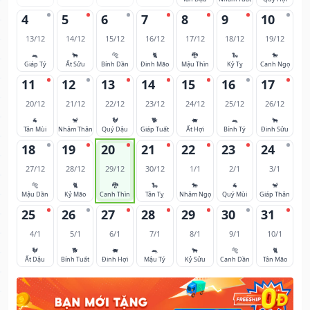
4
5
6
7
8
9
10
13/12
14/12
15/12
16/12
17/12
18/12
19/12
🐀
🐂
🐅
🐈
🐉
🐍
🐎
Giáp Tý
Ất Sửu
Bính Dần
Đinh Mão
Mậu Thìn
Kỷ Tỵ
Canh Ngọ
11
12
13
14
15
16
17
20/12
21/12
22/12
23/12
24/12
25/12
26/12
🐐
🐒
🐓
🐕
🐖
🐀
🐂
Tân Mùi
Nhâm Thân
Quý Dậu
Giáp Tuất
Ất Hợi
Bính Tý
Đinh Sửu
18
19
20
21
22
23
24
27/12
28/12
29/12
30/12
1/1
2/1
3/1
🐅
🐈
🐉
🐍
🐎
🐐
🐒
Mậu Dần
Kỷ Mão
Canh Thìn
Tân Tỵ
Nhâm Ngọ
Quý Mùi
Giáp Thân
25
26
27
28
29
30
31
4/1
5/1
6/1
7/1
8/1
9/1
10/1
🐓
🐕
🐖
🐀
🐂
🐅
🐈
Ất Dậu
Bính Tuất
Đinh Hợi
Mậu Tý
Kỷ Sửu
Canh Dần
Tân Mão