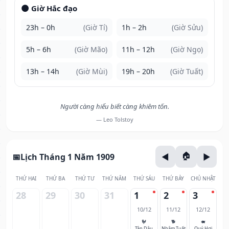
🌑 Giờ Hắc đạo
23h – 0h
(Giờ Tí)
1h – 2h
(Giờ Sửu)
5h – 6h
(Giờ Mão)
11h – 12h
(Giờ Ngọ)
13h – 14h
(Giờ Mùi)
19h – 20h
(Giờ Tuất)
Người càng hiểu biết càng khiêm tốn.
— Leo Tolstoy
Lịch Tháng 1 Năm 1909
THỨ HAI
THỨ BA
THỨ TƯ
THỨ NĂM
THỨ SÁU
THỨ BẢY
CHỦ NHẬT
28
29
30
31
1
2
3
10/12
11/12
12/12
🐓
🐕
🐖
Tân Dậu
Nhâm Tuất
Quý Hợi