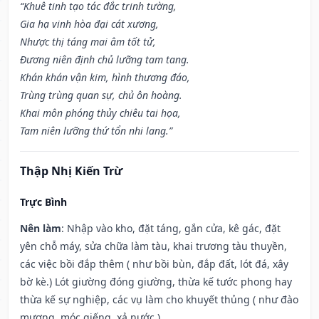
“Khuê tinh tạo tác đắc trinh tường,
Gia hạ vinh hòa đại cát xương,
Nhược thị táng mai âm tốt tử,
Đương niên định chủ lưỡng tam tang.
Khán khán vận kim, hình thương đáo,
Trùng trùng quan sự, chủ ôn hoàng.
Khai môn phóng thủy chiêu tai họa,
Tam niên lưỡng thứ tổn nhi lang.”
Thập Nhị Kiến Trừ
Trực Bình
Nên làm
: Nhập vào kho, đặt táng, gắn cửa, kê gác, đặt
yên chỗ máy, sửa chữa làm tàu, khai trương tàu thuyền,
các việc bồi đắp thêm ( như bồi bùn, đắp đất, lót đá, xây
bờ kè.) Lót giường đóng giường, thừa kế tước phong hay
thừa kế sự nghiệp, các vụ làm cho khuyết thủng ( như đào
mương, móc giếng, xả nước.)