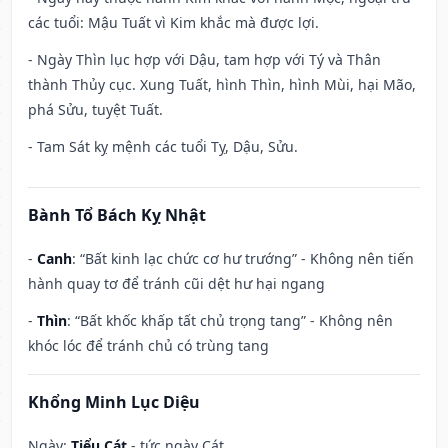
các tuổi: Mậu Tuất vì Kim khắc mà được lợi.
- Ngày Thìn lục hợp với Dậu, tam hợp với Tý và Thân
thành Thủy cục. Xung Tuất, hình Thìn, hình Mùi, hại Mão,
phá Sửu, tuyệt Tuất.
- Tam Sát kỵ mệnh các tuổi Tỵ, Dậu, Sửu.
Bành Tổ Bách Kỵ Nhật
-
Canh
: “Bất kinh lạc chức cơ hư trướng” - Không nên tiến
hành quay tơ để tránh cũi dệt hư hại ngang
-
Thìn
: “Bất khốc khấp tất chủ trọng tang” - Không nên
khóc lóc để tránh chủ có trùng tang
Khổng Minh Lục Diệu
Ngày:
Tiểu Cát
- tức ngày Cát.