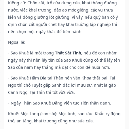
Kiêng cữ
: Chôn cất, trổ cửa dựng cửa, khai thông đường
nước, việc khai trương, đào ao móc giếng, các vụ thưa
kiện và đóng giường lót giường. Vì vậy, nếu quý bạn có ý
định chôn cất người chết hay khai trường lập nghiệp thì
nên chọn một ngày khác để tiến hành.
Ngoại lệ
:
- Sao Khuê là một trong
Thất Sát Tinh
, nếu đẻ con nhằm
ngày này thì nên lấy tên của Sao Khuê cũng có thể lấy tên
Sao của năm hay tháng mà đặt cho con dễ nuôi hơn.
- Sao Khuê Hãm Địa tại Thân nên Văn Khoa thất bại. Tại
Ngọ thì chỗ Tuyệt gặp Sanh đắc lợi mưu sự, nhất là gặp
Canh Ngọ. Tại Thìn thì tốt vừa vừa.
- Ngày Thân Sao Khuê Đăng Viên tức Tiến thân danh.
Khuê: Mộc Lang (con sói): Mộc tinh, sao xấu. Khắc kỵ động
thổ, an táng, khai trương cũng như sửa cửa.