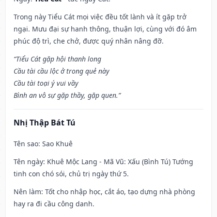
Trong này Tiểu Cát mọi việc đều tốt lành và ít gặp trở
ngại. Mưu đại sự hanh thông, thuận lợi, cùng với đó âm
phúc độ trì, che chở, được quý nhân nâng đỡ.
“Tiểu Cát gặp hội thanh long
Cầu tài cầu lộc ở trong quẻ này
Cầu tài toại ý vui vầy
Bình an vô sự gặp thầy, gặp quen.”
Nhị Thập Bát Tú
Tên sao
: Sao Khuê
Tên ngày
: Khuê Mộc Lang - Mã Vũ: Xấu (Bình Tú) Tướng
tinh con chó sói, chủ trị ngày thứ 5.
Nên làm
: Tốt cho nhập học, cắt áo, tạo dựng nhà phòng
hay ra đi cầu công danh.