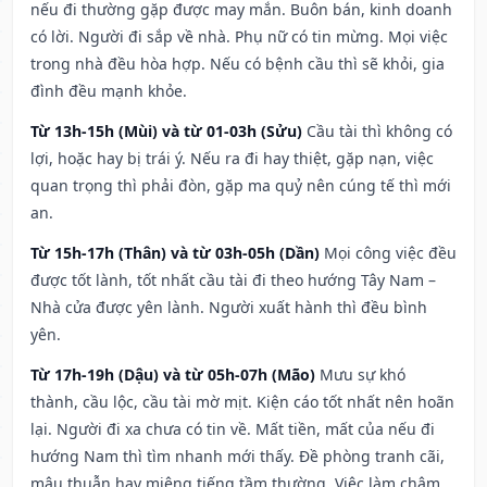
nếu đi thường gặp được may mắn. Buôn bán, kinh doanh
có lời. Người đi sắp về nhà. Phụ nữ có tin mừng. Mọi việc
trong nhà đều hòa hợp. Nếu có bệnh cầu thì sẽ khỏi, gia
đình đều mạnh khỏe.
Từ 13h-15h (Mùi) và từ 01-03h (Sửu)
Cầu tài thì không có
lợi, hoặc hay bị trái ý. Nếu ra đi hay thiệt, gặp nạn, việc
quan trọng thì phải đòn, gặp ma quỷ nên cúng tế thì mới
an.
Từ 15h-17h (Thân) và từ 03h-05h (Dần)
Mọi công việc đều
được tốt lành, tốt nhất cầu tài đi theo hướng Tây Nam –
Nhà cửa được yên lành. Người xuất hành thì đều bình
yên.
Từ 17h-19h (Dậu) và từ 05h-07h (Mão)
Mưu sự khó
thành, cầu lộc, cầu tài mờ mịt. Kiện cáo tốt nhất nên hoãn
lại. Người đi xa chưa có tin về. Mất tiền, mất của nếu đi
hướng Nam thì tìm nhanh mới thấy. Đề phòng tranh cãi,
mâu thuẫn hay miệng tiếng tầm thường. Việc làm chậm,