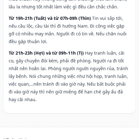
lâu la nhưng tốt nhất làm việc gì đều cần chắc chắn.
Từ 19h-21h (Tuất) và từ 07h-09h (Thìn)
Tin vui sắp tới,
nếu cầu lộc, cầu tài thì đi hướng Nam. Đi công việc gặp
gỡ có nhiều may mắn. Người đi có tin về. Nếu chăn nuôi
đều gặp thuận lợi.
Từ 21h-23h (Hợi) và từ 09h-11h (Tị)
Hay tranh luận, cãi
cọ, gây chuyện đói kém, phải đề phòng. Người ra đi tốt
nhất nên hoãn lại. Phòng người người nguyền rủa, tránh
lây bệnh. Nói chung những việc như hội họp, tranh luận,
việc quan,…nên tránh đi vào giờ này. Nếu bắt buộc phải
đi vào giờ này thì nên giữ miệng để hạn ché gây ẩu đả
hay cãi nhau.