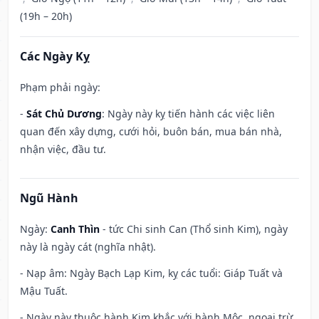
(19h – 20h)
Các Ngày Kỵ
Phạm phải ngày:
-
Sát Chủ Dương
: Ngày này kỵ tiến hành các việc liên
quan đến xây dựng, cưới hỏi, buôn bán, mua bán nhà,
nhận việc, đầu tư.
Ngũ Hành
Ngày:
Canh Thìn
- tức Chi sinh Can (Thổ sinh Kim), ngày
này là ngày cát (nghĩa nhật).
- Nạp âm: Ngày Bạch Lạp Kim, kỵ các tuổi: Giáp Tuất và
Mậu Tuất.
- Ngày này thuộc hành Kim khắc với hành Mộc, ngoại trừ