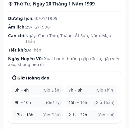
☀️ Thứ Tư, Ngày 20 Tháng 1 Năm 1909
Dương lịch:
20/01/1909
Âm lịch:
29/12/1908
Can chi:
Ngày: Canh Thìn, Tháng: Ất Sửu, Năm: Mậu
Thân
Tiết khí:
Đại hàn
Ngày Huyền Vũ:
Xuất hành thường gặp cãi cọ, gặp việc
xấu, không nên đi
⏱️ Giờ Hoàng đạo
3h – 4h
(Giờ Dần)
7h – 8h
(Giờ Thìn)
9h – 10h
(Giờ Tỵ)
15h – 16h
(Giờ Thân)
17h – 18h
(Giờ Dậu)
21h – 22h
(Giờ Hợi)