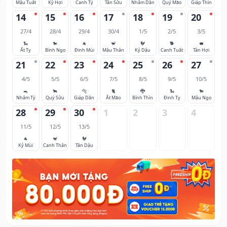
Mậu Tuất
Kỷ Hợi
Canh Tý
Tân Sửu
Nhâm Dần
Quý Mão
Giáp Thìn
14
15
16
17
18
19
20
27/4
28/4
29/4
30/4
1/5
2/5
3/5
🐍
🐎
🐐
🐒
🐓
🐕
🐖
Ất Tỵ
Bính Ngọ
Đinh Mùi
Mậu Thân
Kỷ Dậu
Canh Tuất
Tân Hợi
21
22
23
24
25
26
27
4/5
5/5
6/5
7/5
8/5
9/5
10/5
🐀
🐂
🐅
🐈
🐉
🐍
🐎
Nhâm Tý
Quý Sửu
Giáp Dần
Ất Mão
Bính Thìn
Đinh Tỵ
Mậu Ngọ
28
29
30
1
2
3
4
11/5
12/5
13/5
🐐
🐒
🐓
Kỷ Mùi
Canh Thân
Tân Dậu