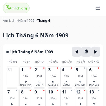
🗓️
Amlich.org
Âm Lịch
>
Năm 1909
>
Tháng 6
Lịch Tháng 6 Năm 1909
Lịch Tháng 6 Năm 1909
THỨ HAI
THỨ BA
THỨ TƯ
THỨ NĂM
THỨ SÁU
THỨ BẢY
CHỦ NHẬT
31
1
2
3
4
5
6
14/4
15/4
16/4
17/4
18/4
19/4
🐉
🐍
🐎
🐐
🐒
🐓
Nhâm Thìn
Quý Tỵ
Giáp Ngọ
Ất Mùi
Bính Thân
Đinh Dậu
7
8
9
10
11
12
13
20/4
21/4
22/4
23/4
24/4
25/4
26/4
🐕
🐖
🐀
🐂
🐅
🐈
🐉