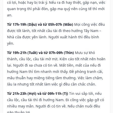
có lợi, hoặc hay bị trái ý. Nếu ra đi hay thiệt, gặp nạn, việc
quan trọng thì phải đòn, gặp ma quỷ nên cúng tế thì mới
an.
Từ 17h-19h (Dậu) và từ 05h-07h (Mão)
Mọi công việc đều
được tốt lành, tốt nhất cầu tài đi theo hướng Tây Nam –
Nhà cửa được yên lành. Người xuất hành thì đều bình
yên.
Từ 19h-21h (Tuất) và từ 07h-09h (Thìn)
Mưu sự khó
thành, cầu lộc, cầu tài mờ mịt. Kiện cáo tốt nhất nên hoãn
lại. Người đi xa chưa có tin về. Mất tiền, mất của nếu đi
hướng Nam thì tìm nhanh mới thấy. Đề phòng tranh cãi,
mâu thuẫn hay miệng tiếng tầm thường. Việc làm chậm,
lâu la nhưng tốt nhất làm việc gì đều cần chắc chắn.
Từ 21h-23h (Hợi) và từ 09h-11h (Tị)
Tin vui sắp tới, nếu
cầu lộc, cầu tài thì đi hướng Nam. Đi công việc gặp gỡ có
nhiều may mắn. Người đi có tin về. Nếu chăn nuôi đều
gặp thuận lợi.