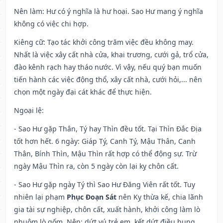
Nên làm
: Hư có ý nghĩa là hư hoại. Sao Hư mang ý nghĩa
không có việc chi hợp.
Kiêng cữ
: Tạo tác khởi công trăm việc đều không may.
Nhất là việc xây cất nhà cửa, khai trương, cưới gả, trổ cửa,
đào kênh rạch hay tháo nước. Vì vậy, nếu quý bạn muốn
tiến hành các việc động thổ, xây cất nhà, cưới hỏi,... nên
chọn một ngày đại cát khác để thực hiện.
Ngoại lệ
:
- Sao Hư gặp Thân, Tý hay Thìn đều tốt. Tại Thìn Đắc Địa
tốt hơn hết. 6 ngày: Giáp Tý, Canh Tý, Mậu Thân, Canh
Thân, Bính Thìn, Mậu Thìn rất hợp có thể động sự. Trừ
ngày Mậu Thìn ra, còn 5 ngày còn lại kỵ chôn cất.
- Sao Hư gặp ngày Tý thì Sao Hư Đăng Viên rất tốt. Tuy
nhiên lại phạm
Phục Đoạn Sát
nên Kỵ thừa kế, chia lãnh
gia tài sự nghiệp, chôn cất, xuất hành, khởi công làm lò
nhuộm lò gốm. Nên: dứt vú trẻ em, kết dứt điều hung