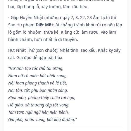
hại, lấp hang lỗ, xây tường, làm cầu tiêu.
- Gặp Huyền Nhật (những ngày 7, 8, 22, 23 Âm Lịch) thì
Sao Hư phạm
Diệt Một
: ắt chẳng tránh khỏi rủi ro nếu lập
lò gốm lò nhuộm, thừa kế. Kiêng cữ: làm rượu, vào làm
hành chánh, hơn nhất là đi thuyền.
Hư: Nhật Thử (con chuột): Nhật tinh, sao xấu. Khắc kỵ xây
cất. Gia đạo dễ gặp bất hòa.
“Hư tinh tạo tác chủ tai ương,
Nam nữ cô miên bất nhất song,
Nội loạn phong thanh vô lễ tiết,
Nhi tôn, tức phụ bạn nhân sàng,
Khai môn, phóng thủy chiêu tai họa,
Hổ giảo, xà thương cập tốt vong.
Tam tam ngũ ngũ liên niên bệnh,
Gia phá, nhân vong, bất khả đương.”