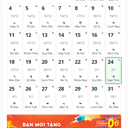
4
5
6
7
8
9
10
13/12
14/12
15/12
16/12
17/12
18/12
19/12
🐀
🐂
🐅
🐈
🐉
🐍
🐎
Giáp Tý
Ất Sửu
Bính Dần
Đinh Mão
Mậu Thìn
Kỷ Tỵ
Canh Ngọ
11
12
13
14
15
16
17
20/12
21/12
22/12
23/12
24/12
25/12
26/12
🐐
🐒
🐓
🐕
🐖
🐀
🐂
Tân Mùi
Nhâm Thân
Quý Dậu
Giáp Tuất
Ất Hợi
Bính Tý
Đinh Sửu
18
19
20
21
22
23
24
27/12
28/12
29/12
30/12
1/1
2/1
3/1
🐅
🐈
🐉
🐍
🐎
🐐
🐒
Mậu Dần
Kỷ Mão
Canh Thìn
Tân Tỵ
Nhâm Ngọ
Quý Mùi
Giáp Thân
25
26
27
28
29
30
31
4/1
5/1
6/1
7/1
8/1
9/1
10/1
🐓
🐕
🐖
🐀
🐂
🐅
🐈
Ất Dậu
Bính Tuất
Đinh Hợi
Mậu Tý
Kỷ Sửu
Canh Dần
Tân Mão