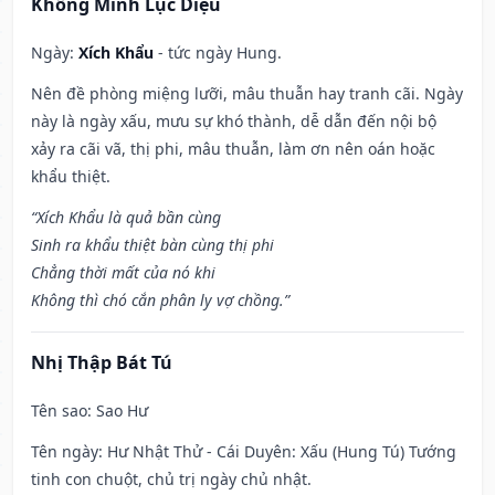
Khổng Minh Lục Diệu
Ngày:
Xích Khẩu
- tức ngày Hung.
Nên đề phòng miệng lưỡi, mâu thuẫn hay tranh cãi. Ngày
này là ngày xấu, mưu sự khó thành, dễ dẫn đến nội bộ
xảy ra cãi vã, thị phi, mâu thuẫn, làm ơn nên oán hoặc
khẩu thiệt.
“Xích Khẩu là quả bần cùng
Sinh ra khẩu thiệt bàn cùng thị phi
Chẳng thời mất của nó khi
Không thì chó cắn phân ly vợ chồng.”
Nhị Thập Bát Tú
Tên sao
: Sao Hư
Tên ngày
: Hư Nhật Thử - Cái Duyên: Xấu (Hung Tú) Tướng
tinh con chuột, chủ trị ngày chủ nhật.