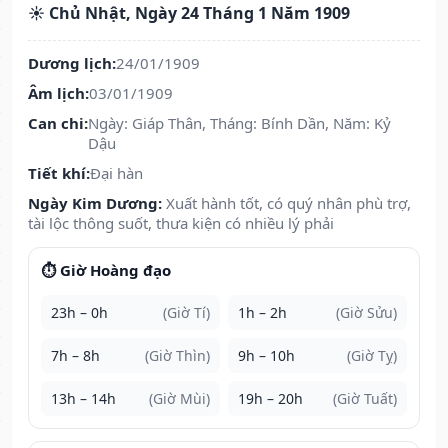
☀️ Chủ Nhật, Ngày 24 Tháng 1 Năm 1909
Dương lịch:
24/01/1909
Âm lịch:
03/01/1909
Can chi:
Ngày: Giáp Thân, Tháng: Bính Dần, Năm: Kỷ
Dậu
Tiết khí:
Đại hàn
Ngày Kim Dương:
Xuất hành tốt, có quý nhân phù trợ,
tài lộc thông suốt, thưa kiện có nhiều lý phải
⏱️ Giờ Hoàng đạo
23h – 0h
(Giờ Tí)
1h – 2h
(Giờ Sửu)
7h – 8h
(Giờ Thìn)
9h – 10h
(Giờ Tỵ)
13h – 14h
(Giờ Mùi)
19h – 20h
(Giờ Tuất)