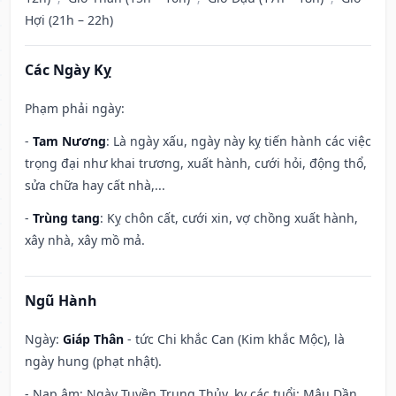
Hợi (21h – 22h)
Các Ngày Kỵ
Phạm phải ngày:
-
Tam Nương
: Là ngày xấu, ngày này kỵ tiến hành các việc
trọng đại như khai trương, xuất hành, cưới hỏi, động thổ,
sửa chữa hay cất nhà,...
-
Trùng tang
: Kỵ chôn cất, cưới xin, vợ chồng xuất hành,
xây nhà, xây mồ mả.
Ngũ Hành
Ngày:
Giáp Thân
- tức Chi khắc Can (Kim khắc Mộc), là
ngày hung (phạt nhật).
- Nạp âm: Ngày Tuyền Trung Thủy, kỵ các tuổi: Mậu Dần