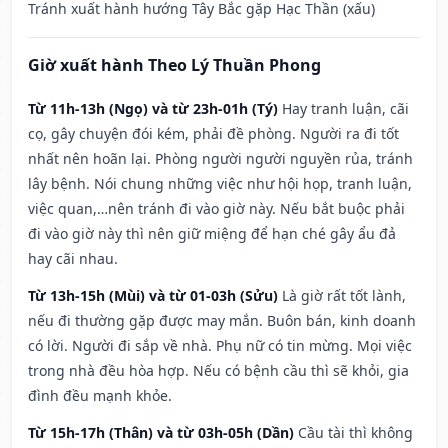
Tránh xuất hành hướng Tây Bắc gặp Hạc Thần (xấu)
Giờ xuất hành Theo Lý Thuần Phong
Từ 11h-13h (Ngọ) và từ 23h-01h (Tý)
Hay tranh luận, cãi
cọ, gây chuyện đói kém, phải đề phòng. Người ra đi tốt
nhất nên hoãn lại. Phòng người người nguyền rủa, tránh
lây bệnh. Nói chung những việc như hội họp, tranh luận,
việc quan,…nên tránh đi vào giờ này. Nếu bắt buộc phải
đi vào giờ này thì nên giữ miệng để hạn ché gây ẩu đả
hay cãi nhau.
Từ 13h-15h (Mùi) và từ 01-03h (Sửu)
Là giờ rất tốt lành,
nếu đi thường gặp được may mắn. Buôn bán, kinh doanh
có lời. Người đi sắp về nhà. Phụ nữ có tin mừng. Mọi việc
trong nhà đều hòa hợp. Nếu có bệnh cầu thì sẽ khỏi, gia
đình đều mạnh khỏe.
Từ 15h-17h (Thân) và từ 03h-05h (Dần)
Cầu tài thì không