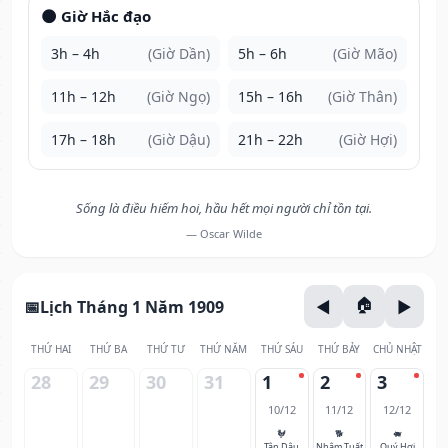
🌑 Giờ Hắc đạo
3h – 4h
(Giờ Dần)
5h – 6h
(Giờ Mão)
11h – 12h
(Giờ Ngọ)
15h – 16h
(Giờ Thân)
17h – 18h
(Giờ Dậu)
21h – 22h
(Giờ Hợi)
Sống là điều hiếm hoi, hầu hết mọi người chỉ tồn tại.
— Oscar Wilde
Lịch Tháng 1 Năm 1909
THỨ HAI
THỨ BA
THỨ TƯ
THỨ NĂM
THỨ SÁU
THỨ BẢY
CHỦ NHẬT
28
29
30
31
1
2
3
10/12
11/12
12/12
🐓
🐕
🐖
Tân Dậu
Nhâm Tuất
Quý Hợi