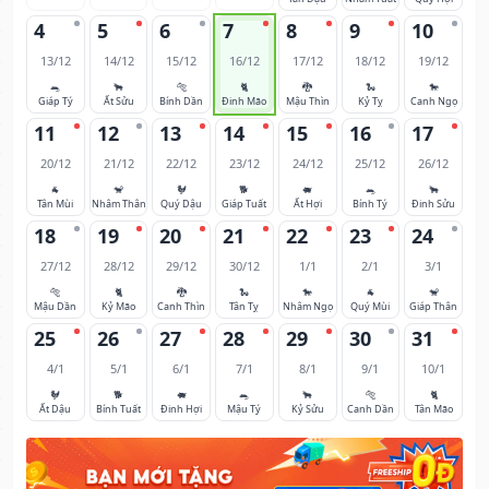
4
5
6
7
8
9
10
13/12
14/12
15/12
16/12
17/12
18/12
19/12
🐀
🐂
🐅
🐈
🐉
🐍
🐎
Giáp Tý
Ất Sửu
Bính Dần
Đinh Mão
Mậu Thìn
Kỷ Tỵ
Canh Ngọ
11
12
13
14
15
16
17
20/12
21/12
22/12
23/12
24/12
25/12
26/12
🐐
🐒
🐓
🐕
🐖
🐀
🐂
Tân Mùi
Nhâm Thân
Quý Dậu
Giáp Tuất
Ất Hợi
Bính Tý
Đinh Sửu
18
19
20
21
22
23
24
27/12
28/12
29/12
30/12
1/1
2/1
3/1
🐅
🐈
🐉
🐍
🐎
🐐
🐒
Mậu Dần
Kỷ Mão
Canh Thìn
Tân Tỵ
Nhâm Ngọ
Quý Mùi
Giáp Thân
25
26
27
28
29
30
31
4/1
5/1
6/1
7/1
8/1
9/1
10/1
🐓
🐕
🐖
🐀
🐂
🐅
🐈
Ất Dậu
Bính Tuất
Đinh Hợi
Mậu Tý
Kỷ Sửu
Canh Dần
Tân Mão