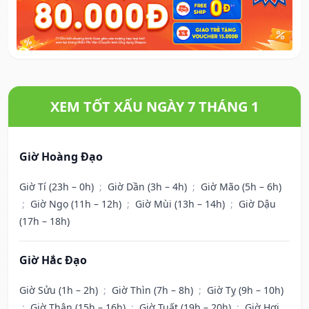
XEM TỐT XẤU NGÀY 7 THÁNG 1
Giờ Hoàng Đạo
Giờ Tí (23h – 0h)
;
Giờ Dần (3h – 4h)
;
Giờ Mão (5h – 6h)
;
Giờ Ngọ (11h – 12h)
;
Giờ Mùi (13h – 14h)
;
Giờ Dậu
(17h – 18h)
Giờ Hắc Đạo
Giờ Sửu (1h – 2h)
;
Giờ Thìn (7h – 8h)
;
Giờ Tỵ (9h – 10h)
;
Giờ Thân (15h – 16h)
;
Giờ Tuất (19h – 20h)
;
Giờ Hợi