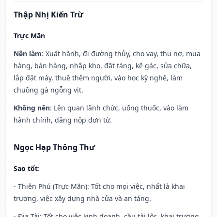
Thập Nhị Kiến Trừ
Trực Mãn
Nên làm
: Xuất hành, đi đường thủy, cho vay, thu nợ, mua
hàng, bán hàng, nhập kho, đặt táng, kê gác, sửa chữa,
lắp đặt máy, thuê thêm người, vào học kỹ nghệ, làm
chuồng gà ngỗng vịt.
Không nên
: Lên quan lãnh chức, uống thuốc, vào làm
hành chính, dâng nộp đơn từ.
Ngọc Hạp Thông Thư
Sao tốt
:
- Thiên Phú (Trực Mãn): Tốt cho mọi việc, nhất là khai
trương, việc xây dựng nhà cửa và an táng.
- Địa Tài: Tốt cho việc kinh doanh, cầu tài lộc, khai trương.