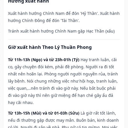
Hướng xuất hành
Xuất hành hướng Chính Nam để đón 'Hỷ Thần'. Xuất hành
hướng Chính Đông để đón 'Tài Thần'.
Tránh xuất hành hướng Chính Nam gặp Hạc Thần (xấu)
Giờ xuất hành Theo Lý Thuần Phong
Từ 11h-13h (Ngọ) và từ 23h-01h (Tý)
Hay tranh luận, cãi
cọ, gây chuyện đói kém, phải đề phòng. Người ra đi tốt
nhất nên hoãn lại. Phòng người người nguyền rủa, tránh
lây bệnh. Nói chung những việc như hội họp, tranh luận,
việc quan,…nên tránh đi vào giờ này. Nếu bắt buộc phải
đi vào giờ này thì nên giữ miệng để hạn ché gây ẩu đả
hay cãi nhau.
Từ 13h-15h (Mùi) và từ 01-03h (Sửu)
Là giờ rất tốt lành,
nếu đi thường gặp được may mắn. Buôn bán, kinh doanh
có lời. Người đi sắp về nhà. Phụ nữ có tin mừng. Mọi việc