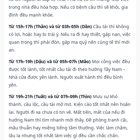
trong nhà đều hòa hợp. Nếu có bệnh cầu thì sẽ khỏi, gia
đình đều mạnh khỏe.
Từ 15h-17h (Thân) và từ 03h-05h (Dần)
Cầu tài thì không
có lợi, hoặc hay bị trái ý. Nếu ra đi hay thiệt, gặp nạn, việc
quan trọng thì phải đòn, gặp ma quỷ nên cúng tế thì mới
an.
Từ 17h-19h (Dậu) và từ 05h-07h (Mão)
Mọi công việc đều
được tốt lành, tốt nhất cầu tài đi theo hướng Tây Nam –
Nhà cửa được yên lành. Người xuất hành thì đều bình
yên.
Từ 19h-21h (Tuất) và từ 07h-09h (Thìn)
Mưu sự khó
thành, cầu lộc, cầu tài mờ mịt. Kiện cáo tốt nhất nên hoãn
lại. Người đi xa chưa có tin về. Mất tiền, mất của nếu đi
hướng Nam thì tìm nhanh mới thấy. Đề phòng tranh cãi,
mâu thuẫn hay miệng tiếng tầm thường. Việc làm chậm,
lâu la nhưng tốt nhất làm việc gì đều cần chắc chắn.