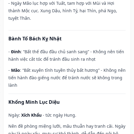
- Ngày Mão lục hợp với Tuất, tam hợp với Mùi và Hợi
thành Mộc cục. Xung Dậu, hình Tý, hại Thìn, phá Ngọ,
tuyệt Thân.
Bành Tổ Bách Kỵ Nhật
-
Đinh
: “Bất thế đầu đầu chủ sanh sang” - Không nên tiến
hành việc cắt tóc để tránh đầu sinh ra nhọt
-
Mão
: “Bất xuyên tỉnh tuyền thủy bất hương” - Không nên
tiến hành đào giếng nước để tránh nước sẽ không trong
lành
Khổng Minh Lục Diệu
Ngày:
Xích Khẩu
- tức ngày Hung.
Nên đề phòng miệng lưỡi, mâu thuẫn hay tranh cãi. Ngày
này là ngày xấu, mưu sự khó thành, dễ dẫn đến nội bộ