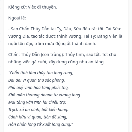
Kiêng cữ
: Việc đi thuyền.
Ngoại lệ
:
- Sao Chẩn Thủy Dẫn tại Tỵ, Dậu, Sửu đều rất tốt. Tại Sửu:
Vượng Địa, tạo tác được thịnh vượng. Tại Tỵ: Đăng Viên là
ngôi tôn đại, trăm mưu động ắt thành danh.
Chẩn: Thủy Dẫn (con trùng): Thủy tinh, sao tốt. Tốt cho
những việc gả cưới, xây dựng cũng như an táng.
“Chẩn tinh lâm thủy tạo long cung,
Đại đại vi quan thụ sắc phong,
Phú quý vinh hoa tăng phúc thọ,
Khố mãn thương doanh tự xương long.
Mai táng văn tinh lai chiếu trợ,
Trạch xá an ninh, bất kiến hung.
Cánh hữu vi quan, tiên đế sủng,
Hôn nhân long tử xuất long cung.”