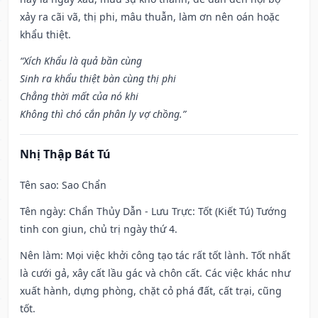
xảy ra cãi vã, thị phi, mâu thuẫn, làm ơn nên oán hoặc
khẩu thiệt.
“Xích Khẩu là quả bần cùng
Sinh ra khẩu thiệt bàn cùng thị phi
Chẳng thời mất của nó khi
Không thì chó cắn phân ly vợ chồng.”
Nhị Thập Bát Tú
Tên sao
: Sao Chẩn
Tên ngày
: Chẩn Thủy Dẫn - Lưu Trực: Tốt (Kiết Tú) Tướng
tinh con giun, chủ trị ngày thứ 4.
Nên làm
: Mọi việc khởi công tạo tác rất tốt lành. Tốt nhất
là cưới gả, xây cất lầu gác và chôn cất. Các việc khác như
xuất hành, dựng phòng, chặt cỏ phá đất, cất trại, cũng
tốt.