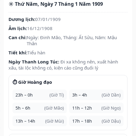
☀️ Thứ Năm, Ngày 7 Tháng 1 Năm 1909
Dương lịch:
07/01/1909
Âm lịch:
16/12/1908
Can chi:
Ngày: Đinh Mão, Tháng: Ất Sửu, Năm: Mậu
Thân
Tiết khí:
Tiểu hàn
Ngày Thanh Long Túc:
Đi xa không nên, xuất hành
xấu, tài lộc không có, kiện cáo cũng đuối lý
⏱️ Giờ Hoàng đạo
23h – 0h
(Giờ Tí)
3h – 4h
(Giờ Dần)
5h – 6h
(Giờ Mão)
11h – 12h
(Giờ Ngọ)
13h – 14h
(Giờ Mùi)
17h – 18h
(Giờ Dậu)