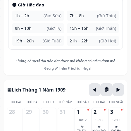
🌑 Giờ Hắc đạo
1h – 2h
(Giờ Sửu)
7h – 8h
(Giờ Thìn)
9h – 10h
(Giờ Tỵ)
15h – 16h
(Giờ Thân)
19h – 20h
(Giờ Tuất)
21h – 22h
(Giờ Hợi)
Không có sự vĩ đại nào đạt được mà không có niềm đam mê.
— Georg Wilhelm Friedrich Hegel
Lịch Tháng 1 Năm 1909
THỨ HAI
THỨ BA
THỨ TƯ
THỨ NĂM
THỨ SÁU
THỨ BẢY
CHỦ NHẬT
28
29
30
31
1
2
3
10/12
11/12
12/12
🐓
🐕
🐖
Tân Dậu
Nhâm Tuất
Quý Hợi