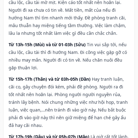
cầu lộc, cầu tài mờ mịt. Kiện cáo tốt nhất nên hoãn lại.
Người đi xa chưa có tin về. Mất tiền, mất của nếu đi
hướng Nam thì tìm nhanh mới thấy. Đề phòng tranh cãi,
mâu thuẫn hay miệng tiếng tầm thường. Việc làm chậm,
lâu la nhưng tốt nhất làm việc gì đều cần chắc chắn.
Từ 13h-15h (Mùi) và từ 01-03h (Sửu)
Tin vui sắp tới, nếu
cầu lộc, cầu tài thì đi hướng Nam. Đi công việc gặp gỡ có
nhiều may mắn. Người đi có tin về. Nếu chăn nuôi đều
gặp thuận lợi.
Từ 15h-17h (Thân) và từ 03h-05h (Dần)
Hay tranh luận,
cãi cọ, gây chuyện đói kém, phải đề phòng. Người ra đi
tốt nhất nên hoãn lại. Phòng người người nguyền rủa,
tránh lây bệnh. Nói chung những việc như hội họp, tranh
luận, việc quan,…nên tránh đi vào giờ này. Nếu bắt buộc
phải đi vào giờ này thì nên giữ miệng để hạn ché gây ẩu
đả hay cãi nhau.
Từ 17h-19h (Dậu) và từ 05h-07h (Mão)
Là giờ rất tốt lành,