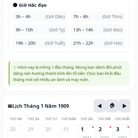
🌑 Giờ Hắc đạo
3h – 4h
(Giờ Dần)
7h – 8h
(Giờ Thìn)
9h – 10h
(Giờ Tỵ)
13h – 14h
(Giờ Mùi)
19h – 20h
(Giờ Tuất)
21h – 22h
(Giờ Hợi)
✨ Hôm nay là mồng 1 đầu tháng. Mong bạn dành đôi phút
dâng nén hương thành kính lên tổ tiên. Chúc bạn khởi đầu
tháng mới với nhiều an lành và may mắn.
Lịch Tháng 1 Năm 1909
THỨ HAI
THỨ BA
THỨ TƯ
THỨ NĂM
THỨ SÁU
THỨ BẢY
CHỦ NHẬT
28
29
30
31
1
2
3
10/12
11/12
12/12