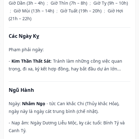
Giờ Dần (3h – 4h)
;
Giờ Thìn (7h – 8h)
;
Giờ Tỵ (9h – 10h)
;
Giờ Mùi (13h – 14h)
;
Giờ Tuất (19h – 20h)
;
Giờ Hợi
(21h – 22h)
Các Ngày Kỵ
Phạm phải ngày:
-
Kim Thần Thất Sát
: Tránh làm những công việc quan
trọng, đi xa, ký kết hợp đồng, hay bắt đầu dự án lớn...
Ngũ Hành
Ngày:
Nhâm Ngọ
- tức Can khắc Chi (Thủy khắc Hỏa),
ngày này là ngày cát trung bình (chế nhật).
- Nạp âm: Ngày Dương Liễu Mộc, kỵ các tuổi: Bính Tý và
Canh Tý.