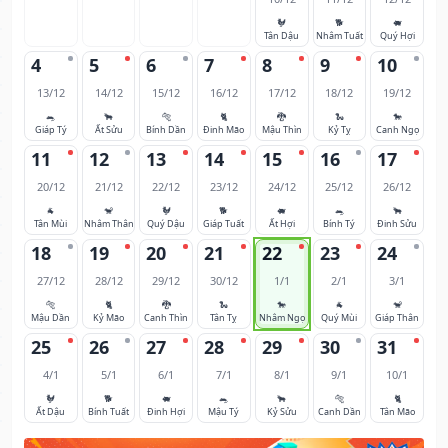
🐓
🐕
🐖
Tân Dậu
Nhâm Tuất
Quý Hợi
4
5
6
7
8
9
10
13/12
14/12
15/12
16/12
17/12
18/12
19/12
🐀
🐂
🐅
🐈
🐉
🐍
🐎
Giáp Tý
Ất Sửu
Bính Dần
Đinh Mão
Mậu Thìn
Kỷ Tỵ
Canh Ngọ
11
12
13
14
15
16
17
20/12
21/12
22/12
23/12
24/12
25/12
26/12
🐐
🐒
🐓
🐕
🐖
🐀
🐂
Tân Mùi
Nhâm Thân
Quý Dậu
Giáp Tuất
Ất Hợi
Bính Tý
Đinh Sửu
18
19
20
21
22
23
24
27/12
28/12
29/12
30/12
1/1
2/1
3/1
🐅
🐈
🐉
🐍
🐎
🐐
🐒
Mậu Dần
Kỷ Mão
Canh Thìn
Tân Tỵ
Nhâm Ngọ
Quý Mùi
Giáp Thân
25
26
27
28
29
30
31
4/1
5/1
6/1
7/1
8/1
9/1
10/1
🐓
🐕
🐖
🐀
🐂
🐅
🐈
Ất Dậu
Bính Tuất
Đinh Hợi
Mậu Tý
Kỷ Sửu
Canh Dần
Tân Mão