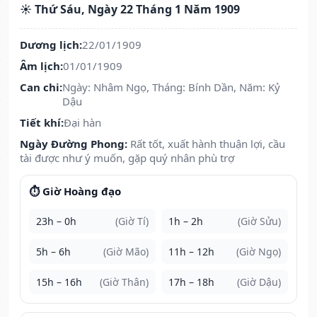
☀️ Thứ Sáu, Ngày 22 Tháng 1 Năm 1909
Dương lịch:
22/01/1909
Âm lịch:
01/01/1909
Can chi:
Ngày: Nhâm Ngọ, Tháng: Bính Dần, Năm: Kỷ
Dậu
Tiết khí:
Đại hàn
Ngày Đường Phong:
Rất tốt, xuất hành thuận lợi, cầu
tài được như ý muốn, gặp quý nhân phù trợ
⏱️ Giờ Hoàng đạo
23h – 0h
(Giờ Tí)
1h – 2h
(Giờ Sửu)
5h – 6h
(Giờ Mão)
11h – 12h
(Giờ Ngọ)
15h – 16h
(Giờ Thân)
17h – 18h
(Giờ Dậu)