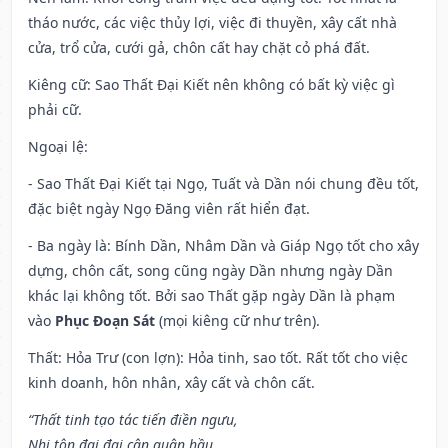
tháo nước, các việc thủy lợi, việc đi thuyền, xây cất nhà
cửa, trổ cửa, cưới gả, chôn cất hay chặt cỏ phá đất.
Kiêng cữ
: Sao Thất Đại Kiết nên không có bất kỳ việc gì
phải cữ.
Ngoại lệ
:
- Sao Thất Đại Kiết tại Ngọ, Tuất và Dần nói chung đều tốt,
đặc biệt ngày Ngọ Đăng viên rất hiển đạt.
- Ba ngày là: Bính Dần, Nhâm Dần và Giáp Ngọ tốt cho xây
dựng, chôn cất, song cũng ngày Dần nhưng ngày Dần
khác lại không tốt. Bởi sao Thất gặp ngày Dần là phạm
vào
Phục Đoạn Sát
(mọi kiêng cữ như trên).
Thất: Hỏa Trư (con lợn): Hỏa tinh, sao tốt. Rất tốt cho việc
kinh doanh, hôn nhân, xây cất và chôn cất.
“Thất tinh tạo tác tiến điền ngưu,
Nhi tôn đại đại cận quân hầu,