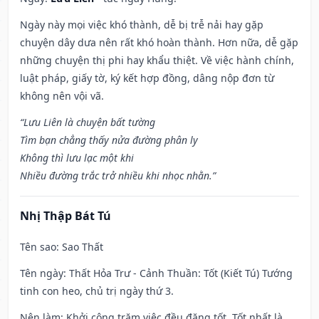
Ngày này mọi việc khó thành, dễ bị trễ nải hay gặp
chuyện dây dưa nên rất khó hoàn thành. Hơn nữa, dễ gặp
những chuyện thị phi hay khẩu thiệt. Về việc hành chính,
luật pháp, giấy tờ, ký kết hợp đồng, dâng nộp đơn từ
không nên vội vã.
“Lưu Liên là chuyện bất tường
Tìm bạn chẳng thấy nửa đường phân ly
Không thì lưu lạc một khi
Nhiều đường trắc trở nhiều khi nhọc nhằn.”
Nhị Thập Bát Tú
Tên sao
: Sao Thất
Tên ngày
: Thất Hỏa Trư - Cảnh Thuần: Tốt (Kiết Tú) Tướng
tinh con heo, chủ trị ngày thứ 3.
Nên làm
: Khởi công trăm việc đều đặng tốt. Tốt nhất là