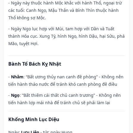
- Ngày này thuộc hành Mộc khắc với hành Thổ, ngoại trừ
các tuổi: Canh Ngọ, Mậu Thân và Bính Thìn thuộc hành
Thổ không sợ Mộc.
- Ngày Ngọ lục hợp với Mùi, tam hợp với Dần và Tuất
thành Hỏa cục. Xung Tý, hình Ngọ, hình Dậu, hại Sửu, phá
Mão, tuyệt Hợi.
Bành Tổ Bách Kỵ Nhật
-
Nhâm
: “Bất ương thủy nan canh đê phòng” - Không nên
tiến hành tháo nước để tránh khó canh phòng đê điều
-
Ngọ
: “Bất thiêm cái thất chủ canh trương” - Không nên
tiến hành lợp mái nhà để tránh chủ sẽ phải làm lại
Khổng Minh Lục Diệu
Ngày:
Lưu Liên
- tức ngày Hung.