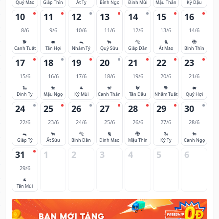
Quý Mão
Giáp Thìn
Ất Tỵ
Bính Ngọ
Đinh Mùi
Mậu Thân
Kỷ Dậu
10
11
12
13
14
15
16
8/6
9/6
10/6
11/6
12/6
13/6
14/6
🐕
🐖
🐀
🐂
🐅
🐈
🐉
Canh Tuất
Tân Hợi
Nhâm Tý
Quý Sửu
Giáp Dần
Ất Mão
Bính Thìn
17
18
19
20
21
22
23
15/6
16/6
17/6
18/6
19/6
20/6
21/6
🐍
🐎
🐐
🐒
🐓
🐕
🐖
Đinh Tỵ
Mậu Ngọ
Kỷ Mùi
Canh Thân
Tân Dậu
Nhâm Tuất
Quý Hợi
24
25
26
27
28
29
30
22/6
23/6
24/6
25/6
26/6
27/6
28/6
🐀
🐂
🐅
🐈
🐉
🐍
🐎
Giáp Tý
Ất Sửu
Bính Dần
Đinh Mão
Mậu Thìn
Kỷ Tỵ
Canh Ngọ
31
1
2
3
4
5
6
29/6
🐐
Tân Mùi