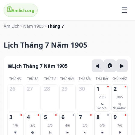
🗓️
Amlich.org
Âm Lịch
>
Năm 1905
>
Tháng 7
Lịch Tháng 7 Năm 1905
Lịch Tháng 7 Năm 1905
THỨ HAI
THỨ BA
THỨ TƯ
THỨ NĂM
THỨ SÁU
THỨ BẢY
CHỦ NHẬT
26
27
28
29
30
1
2
29/5
30/5
🐂
🐅
Tân Sửu
Nhâm Dần
3
4
5
6
7
8
9
1/6
2/6
3/6
4/6
5/6
6/6
7/6
🐈
🐉
🐍
🐎
🐐
🐒
🐓