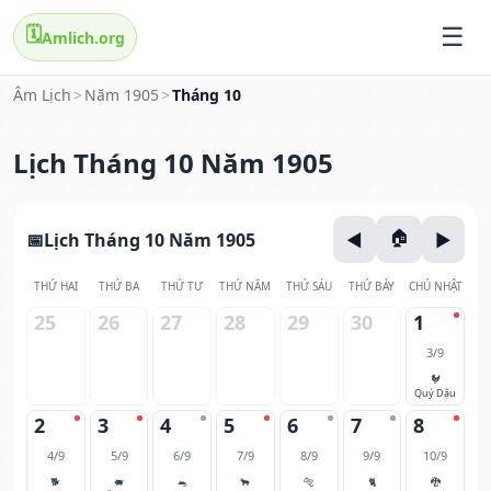
🗓️
Amlich.org
Âm Lịch
>
Năm 1905
>
Tháng 10
Lịch Tháng 10 Năm 1905
Lịch Tháng 10 Năm 1905
THỨ HAI
THỨ BA
THỨ TƯ
THỨ NĂM
THỨ SÁU
THỨ BẢY
CHỦ NHẬT
25
26
27
28
29
30
1
3/9
🐓
Quý Dậu
2
3
4
5
6
7
8
4/9
5/9
6/9
7/9
8/9
9/9
10/9
🐕
🐖
🐀
🐂
🐅
🐈
🐉