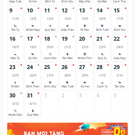
Giáp Tuất
Ất Hợi
Bính Tý
Đinh Sửu
Mậu Dần
Kỷ Mão
Canh Thìn
9
10
11
12
13
14
15
11/9
12/9
13/9
14/9
15/9
16/9
17/9
🐍
🐎
🐐
🐒
🐓
🐕
🐖
Tân Tỵ
Nhâm Ngọ
Quý Mùi
Giáp Thân
Ất Dậu
Bính Tuất
Đinh Hợi
16
17
18
19
20
21
22
18/9
19/9
20/9
21/9
22/9
23/9
24/9
🐀
🐂
🐅
🐈
🐉
🐍
🐎
Mậu Tý
Kỷ Sửu
Canh Dần
Tân Mão
Nhâm Thìn
Quý Tỵ
Giáp Ngọ
23
24
25
26
27
28
29
25/9
26/9
27/9
28/9
29/9
1/10
2/10
🐐
🐒
🐓
🐕
🐖
🐀
🐂
Ất Mùi
Bính Thân
Đinh Dậu
Mậu Tuất
Kỷ Hợi
Canh Tý
Tân Sửu
30
31
1
2
3
4
5
3/10
4/10
🐅
🐈
Nhâm Dần
Quý Mão