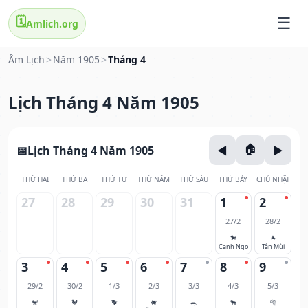
🗓️
Amlich.org
Âm Lịch
>
Năm 1905
>
Tháng 4
Lịch Tháng 4 Năm 1905
Lịch Tháng 4 Năm 1905
THỨ HAI
THỨ BA
THỨ TƯ
THỨ NĂM
THỨ SÁU
THỨ BẢY
CHỦ NHẬT
27
28
29
30
31
1
2
27/2
28/2
🐎
🐐
Canh Ngọ
Tân Mùi
3
4
5
6
7
8
9
29/2
30/2
1/3
2/3
3/3
4/3
5/3
🐒
🐓
🐕
🐖
🐀
🐂
🐅