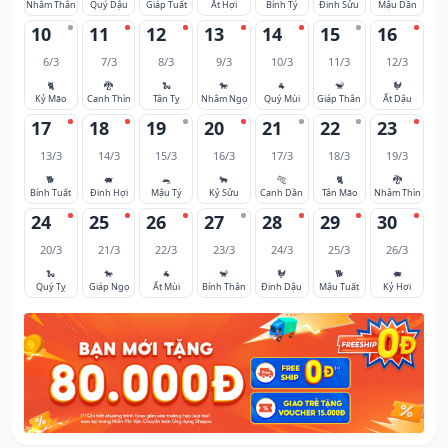
Nhâm Thân
Quý Dậu
Giáp Tuất
Ất Hợi
Bính Tý
Đinh Sửu
Mậu Dần
10
11
12
13
14
15
16
6/3
7/3
8/3
9/3
10/3
11/3
12/3
🐈
🐉
🐍
🐎
🐐
🐒
🐓
Kỷ Mão
Canh Thìn
Tân Tỵ
Nhâm Ngọ
Quý Mùi
Giáp Thân
Ất Dậu
17
18
19
20
21
22
23
13/3
14/3
15/3
16/3
17/3
18/3
19/3
🐕
🐖
🐀
🐂
🐅
🐈
🐉
Bính Tuất
Đinh Hợi
Mậu Tý
Kỷ Sửu
Canh Dần
Tân Mão
Nhâm Thìn
24
25
26
27
28
29
30
20/3
21/3
22/3
23/3
24/3
25/3
26/3
🐍
🐎
🐐
🐒
🐓
🐕
🐖
Quý Tỵ
Giáp Ngọ
Ất Mùi
Bính Thân
Đinh Dậu
Mậu Tuất
Kỷ Hợi