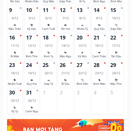
Tân Sửu
Nhâm Dần
Quý Mão
Giáp Thìn
Ất Tỵ
Bính Ngọ
Đinh Mùi
9
10
11
12
13
14
15
4/12
5/12
6/12
7/12
8/12
9/12
10/12
🐒
🐓
🐕
🐖
🐀
🐂
🐅
Mậu Thân
Kỷ Dậu
Canh Tuất
Tân Hợi
Nhâm Tý
Quý Sửu
Giáp Dần
16
17
18
19
20
21
22
11/12
12/12
13/12
14/12
15/12
16/12
17/12
🐈
🐉
🐍
🐎
🐐
🐒
🐓
Ất Mão
Bính Thìn
Đinh Tỵ
Mậu Ngọ
Kỷ Mùi
Canh Thân
Tân Dậu
23
24
25
26
27
28
29
18/12
19/12
20/12
21/12
22/12
23/12
24/12
🐕
🐖
🐀
🐂
🐅
🐈
🐉
Nhâm Tuất
Quý Hợi
Giáp Tý
Ất Sửu
Bính Dần
Đinh Mão
Mậu Thìn
30
31
1
2
3
4
5
25/12
26/12
🐍
🐎
Kỷ Tỵ
Canh Ngọ