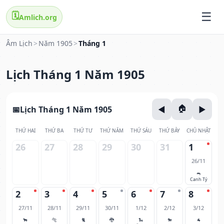
🗓️
Amlich.org
Âm Lịch
>
Năm 1905
>
Tháng 1
Lịch Tháng 1 Năm 1905
Lịch Tháng 1 Năm 1905
THỨ HAI
THỨ BA
THỨ TƯ
THỨ NĂM
THỨ SÁU
THỨ BẢY
CHỦ NHẬT
26
27
28
29
30
31
1
26/11
🐀
Canh Tý
2
3
4
5
6
7
8
27/11
28/11
29/11
30/11
1/12
2/12
3/12
🐂
🐅
🐈
🐉
🐍
🐎
🐐