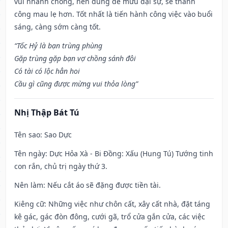
vui nhanh chóng, nên dùng để mưu đại sự, sẽ thành
công mau lẹ hơn. Tốt nhất là tiến hành công việc vào buổi
sáng, càng sớm càng tốt.
“Tốc Hỷ là bạn trùng phùng
Gặp trùng gặp bạn vợ chồng sánh đôi
Có tài có lộc hẳn hoi
Cầu gì cũng được mừng vui thỏa lòng”
Nhị Thập Bát Tú
Tên sao
: Sao Dực
Tên ngày
: Dực Hỏa Xà - Bi Đồng: Xấu (Hung Tú) Tướng tinh
con rắn, chủ trị ngày thứ 3.
Nên làm
: Nếu cắt áo sẽ đặng được tiền tài.
Kiêng cữ
: Những việc như chôn cất, xây cất nhà, đặt táng
kê gác, gác đòn đông, cưới gã, trổ cửa gắn cửa, các việc