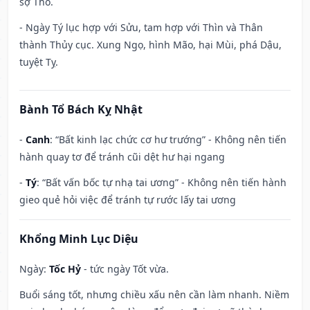
sợ Thổ.
- Ngày Tý lục hợp với Sửu, tam hợp với Thìn và Thân
thành Thủy cục. Xung Ngọ, hình Mão, hại Mùi, phá Dậu,
tuyệt Tỵ.
Bành Tổ Bách Kỵ Nhật
-
Canh
: “Bất kinh lạc chức cơ hư trướng” - Không nên tiến
hành quay tơ để tránh cũi dệt hư hại ngang
-
Tý
: “Bất vấn bốc tự nhạ tai ương” - Không nên tiến hành
gieo quẻ hỏi việc để tránh tự rước lấy tai ương
Khổng Minh Lục Diệu
Ngày:
Tốc Hỷ
- tức ngày Tốt vừa.
Buổi sáng tốt, nhưng chiều xấu nên cần làm nhanh. Niềm