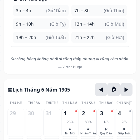
3h – 4h
(Giờ Dần)
7h – 8h
(Giờ Thìn)
9h – 10h
(Giờ Tỵ)
13h – 14h
(Giờ Mùi)
19h – 20h
(Giờ Tuất)
21h – 22h
(Giờ Hợi)
Sự công bằng không phải ai cũng thấy, nhưng ai cũng cảm nhận.
— Victor Hugo
Lịch Tháng 6 Năm 1905
THỨ HAI
THỨ BA
THỨ TƯ
THỨ NĂM
THỨ SÁU
THỨ BẢY
CHỦ NHẬT
29
30
31
1
2
3
4
29/4
30/4
1/5
2/5
🐐
🐒
🐓
🐕
Tân Mùi
Nhâm Thân
Quý Dậu
Giáp Tuất