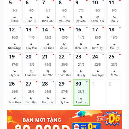
5
6
7
8
9
10
11
3/5
4/5
5/5
6/5
7/5
8/5
9/5
🐖
🐀
🐂
🐅
🐈
🐉
🐍
Ất Hợi
Bính Tý
Đinh Sửu
Mậu Dần
Kỷ Mão
Canh Thìn
Tân Tỵ
12
13
14
15
16
17
18
10/5
11/5
12/5
13/5
14/5
15/5
16/5
🐎
🐐
🐒
🐓
🐕
🐖
🐀
Nhâm Ngọ
Quý Mùi
Giáp Thân
Ất Dậu
Bính Tuất
Đinh Hợi
Mậu Tý
19
20
21
22
23
24
25
17/5
18/5
19/5
20/5
21/5
22/5
23/5
🐂
🐅
🐈
🐉
🐍
🐎
🐐
Kỷ Sửu
Canh Dần
Tân Mão
Nhâm Thìn
Quý Tỵ
Giáp Ngọ
Ất Mùi
26
27
28
29
30
1
2
24/5
25/5
26/5
27/5
28/5
🐒
🐓
🐕
🐖
🐀
Bính Thân
Đinh Dậu
Mậu Tuất
Kỷ Hợi
Canh Tý