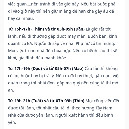
việc quan,…nên tránh đi vào giờ này. Nếu bắt buộc phải
đi vào giờ này thì nên giữ miệng để hạn ché gây ẩu đả
hay cãi nhau.
Từ 15h-17h (Thân) và từ 03h-05h (Dần)
Là giờ rất tốt
lành, nếu đi thường gặp được may mắn. Buôn bán, kinh
doanh có lời. Người đi sắp về nhà. Phụ nữ có tin mừng.
Mọi việc trong nhà đều hòa hợp. Nếu có bệnh cầu thì sẽ
khỏi, gia đình đều mạnh khỏe.
Từ 17h-19h (Dậu) và từ 05h-07h (Mão)
Cầu tài thì không
có lợi, hoặc hay bị trái ý. Nếu ra đi hay thiệt, gặp nạn, việc
quan trọng thì phải đòn, gặp ma quỷ nên cúng tế thì mới
an.
Từ 19h-21h (Tuất) và từ 07h-09h (Thìn)
Mọi công việc đều
được tốt lành, tốt nhất cầu tài đi theo hướng Tây Nam –
Nhà cửa được yên lành. Người xuất hành thì đều bình
yên.