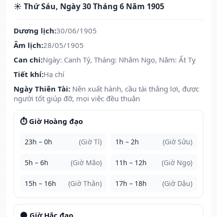
☀️ Thứ Sáu, Ngày 30 Tháng 6 Năm 1905
Dương lịch:
30/06/1905
Âm lịch:
28/05/1905
Can chi:
Ngày: Canh Tý, Tháng: Nhâm Ngọ, Năm: Ất Tỵ
Tiết khí:
Hạ chí
Ngày Thiên Tài:
Nên xuất hành, cầu tài thắng lợi, được
người tốt giúp đỡ, mọi việc đều thuận
⏱️ Giờ Hoàng đạo
23h – 0h
(Giờ Tí)
1h – 2h
(Giờ Sửu)
5h – 6h
(Giờ Mão)
11h – 12h
(Giờ Ngọ)
15h – 16h
(Giờ Thân)
17h – 18h
(Giờ Dậu)
🌑 Giờ Hắc đạo