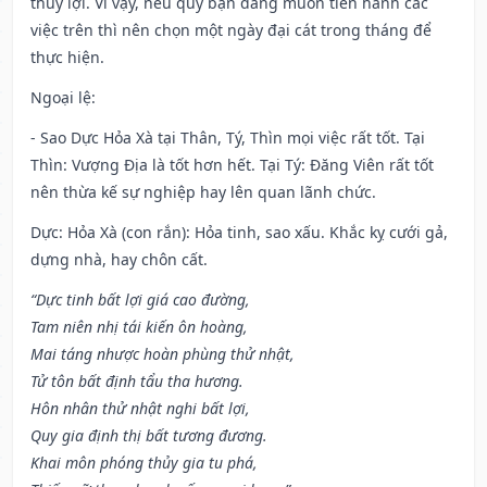
thủy lợi. Vì vậy, nếu quý bạn đang muốn tiến hành các
việc trên thì nên chọn một ngày đại cát trong tháng để
thực hiện.
Ngoại lệ
:
- Sao Dực Hỏa Xà tại Thân, Tý, Thìn mọi việc rất tốt. Tại
Thìn: Vượng Địa là tốt hơn hết. Tại Tý: Đăng Viên rất tốt
nên thừa kế sự nghiệp hay lên quan lãnh chức.
Dực: Hỏa Xà (con rắn): Hỏa tinh, sao xấu. Khắc kỵ cưới gả,
dựng nhà, hay chôn cất.
“Dực tinh bất lợi giá cao đường,
Tam niên nhị tái kiến ôn hoàng,
Mai táng nhược hoàn phùng thử nhật,
Tử tôn bất định tẩu tha hương.
Hôn nhân thử nhật nghi bất lợi,
Quy gia định thị bất tương đương.
Khai môn phóng thủy gia tu phá,