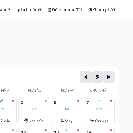
háng
📖
Lịch năm
🧧
Đếm ngược Tết
🧭
Khám phá
▼
▼
▼
 NĂM
THỨ SÁU
THỨ BẢY
CHỦ NHẬT
🌙
⭐
5
6
7
1/4
2/4
3/4
4/4
🐉
🐍
🐎
ý Mão
Giáp Thìn
Ất Tỵ
Bính Ngọ
⭐
12
13
14