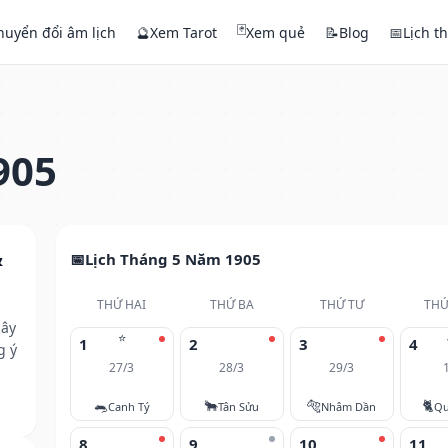
🃏
huyển đổi âm lịch
🔮
Xem Tarot
Xem quẻ
📝
Blog
📅
Lịch t
905
&
Lịch Tháng 5 Năm 1905
THỨ HAI
THỨ BA
THỨ TƯ
THỨ
cây
⭐
1
2
3
4
g ý
27/3
28/3
29/3
🐀
🐂
🐅
🐈
Canh Tý
Tân Sửu
Nhâm Dần
Qu
8
9
10
11