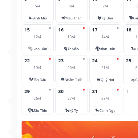
5/4
6/4
7/4
🐐
🐒
🐓
🐕
Đinh Mùi
Mậu Thân
Kỷ Dậu
Ca
15
16
17
18
12/4
13/4
14/4
1
🐅
🐈
🐉
🐍
Giáp Dần
Ất Mão
Bính Thìn
Đ
22
23
24
25
19/4
20/4
21/4
2
🐓
🐕
🐖
🐀
Tân Dậu
Nhâm Tuất
Quý Hợi
G
29
30
31
1
26/4
27/4
28/4
🐉
🐍
🐎
Mậu Thìn
Kỷ Tỵ
Canh Ngọ