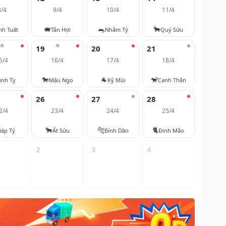
8/4
9/4
10/4
11/4
🐖
🐀
🐂
nh Tuất
Tân Hợi
Nhâm Tý
Quý Sửu
⭐
⭐
19
20
21
5/4
16/4
17/4
18/4
🐎
🐐
🐒
inh Tỵ
Mậu Ngọ
Kỷ Mùi
Canh Thân
26
27
28
2/4
23/4
24/4
25/4
🐂
🐅
🐈
iáp Tý
Ất Sửu
Bính Dần
Đinh Mão
2
3
4