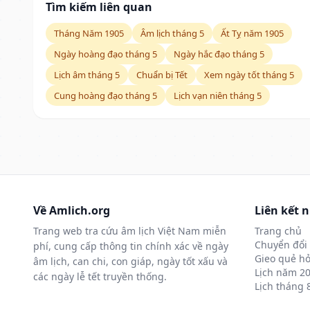
Tìm kiếm liên quan
Tháng Năm 1905
Âm lịch tháng 5
Ất Tỵ năm 1905
Ngày hoàng đạo tháng 5
Ngày hắc đạo tháng 5
Lịch âm tháng 5
Chuẩn bị Tết
Xem ngày tốt tháng 5
Cung hoàng đạo tháng 5
Lịch vạn niên tháng 5
Về Amlich.org
Liên kết 
Trang web tra cứu âm lịch Việt Nam miễn
Trang chủ
Chuyển đổi 
phí, cung cấp thông tin chính xác về ngày
Gieo quẻ hỏ
âm lịch, can chi, con giáp, ngày tốt xấu và
Lịch năm 2
các ngày lễ tết truyền thống.
Lịch tháng 