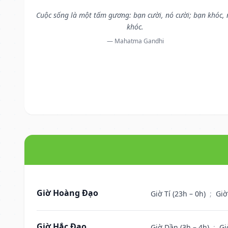
Cuộc sống là một tấm gương: bạn cười, nó cười; bạn khóc, 
khóc.
— Mahatma Gandhi
Giờ Hoàng Đạo
Giờ Tí (23h – 0h)
;
Giờ
Giờ Hắc Đạo
Giờ Dần (3h – 4h)
;
Gi