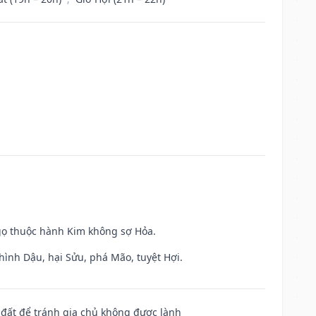
gọ thuộc hành Kim không sợ Hỏa.
hình Dậu, hại Sửu, phá Mão, tuyệt Hợi.
n đất để tránh gia chủ không được lành