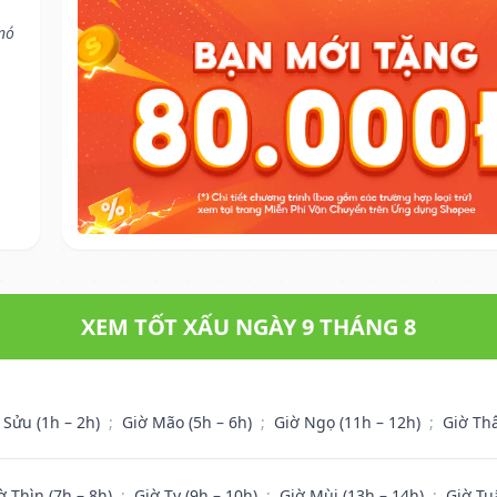
nó
XEM TỐT XẤU NGÀY 9 THÁNG 8
 Sửu (1h – 2h)
;
Giờ Mão (5h – 6h)
;
Giờ Ngọ (11h – 12h)
;
Giờ Th
ờ Thìn (7h – 8h)
;
Giờ Tỵ (9h – 10h)
;
Giờ Mùi (13h – 14h)
;
Giờ Tu