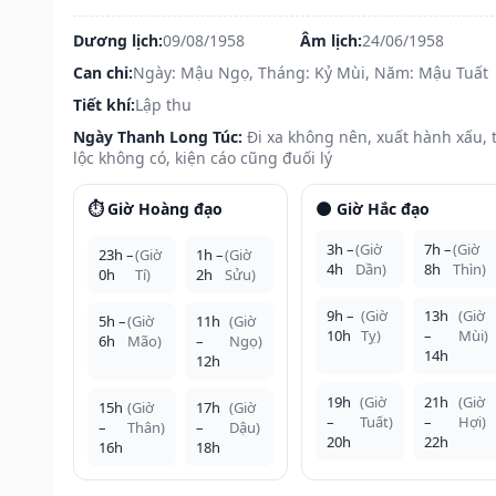
Dương lịch:
09/08/1958
Âm lịch:
24/06/1958
Can chi:
Ngày: Mậu Ngọ, Tháng: Kỷ Mùi, Năm: Mậu Tuất
Tiết khí:
Lập thu
Ngày Thanh Long Túc:
Đi xa không nên, xuất hành xấu, t
lộc không có, kiện cáo cũng đuối lý
⏱️ Giờ Hoàng đạo
🌑 Giờ Hắc đạo
3h –
(Giờ
7h –
(Giờ
23h –
(Giờ
1h –
(Giờ
4h
Dần)
8h
Thìn)
0h
Tí)
2h
Sửu)
9h –
(Giờ
13h
(Giờ
5h –
(Giờ
11h
(Giờ
10h
Tỵ)
–
Mùi)
6h
Mão)
–
Ngọ)
14h
12h
19h
(Giờ
21h
(Giờ
15h
(Giờ
17h
(Giờ
–
Tuất)
–
Hợi)
–
Thân)
–
Dậu)
20h
22h
16h
18h