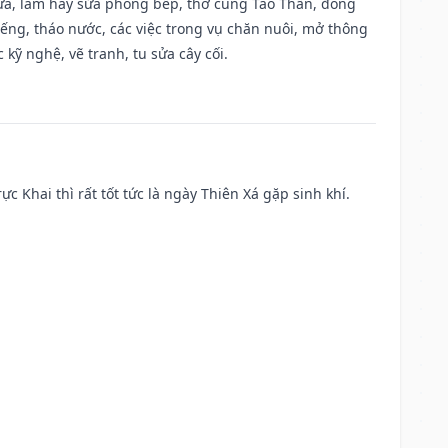
 vựa, làm hay sửa phòng bếp, thờ cúng Táo Thần, đóng
giếng, tháo nước, các việc trong vụ chăn nuôi, mở thông
kỹ nghệ, vẽ tranh, tu sửa cây cối.
ực Khai thì rất tốt tức là ngày Thiên Xá gặp sinh khí.