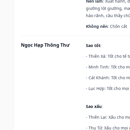
Nên làm
: Xuất hành, 
giường lót giường, may
hào rãnh, cầu thầy chữ
Không nên
: Chôn cất
Ngọc Hạp Thông Thư
Sao tốt
:
- Thiên Xá: Tốt cho tế 
- Minh Tinh: Tốt cho m
- Cát Khánh: Tốt cho mọ
- Lục Hợp: Tốt cho mọi 
Sao xấu
:
- Thiên Lại: Xấu cho mọ
- Thụ Tử: Xấu cho mọi c