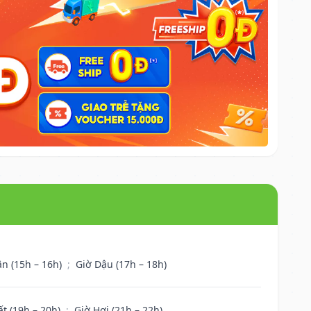
ân (15h – 16h)
;
Giờ Dậu (17h – 18h)
ất (19h – 20h)
;
Giờ Hợi (21h – 22h)