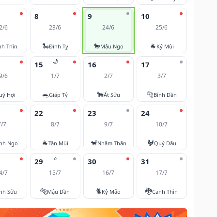
8
9
10
2/6
23/6
24/6
25/6
🐍
🐎
🐐
nh Thìn
Đinh Tỵ
Mậu Ngọ
Kỷ Mùi
🌙
15
16
17
9/6
1/7
2/7
3/7
🐀
🐂
🐅
uý Hợi
Giáp Tý
Ất Sửu
Bính Dần
22
23
24
7/7
8/7
9/7
10/7
🐐
🐒
🐓
nh Ngọ
Tân Mùi
Nhâm Thân
Quý Dậu
⭐
29
30
31
4/7
15/7
16/7
17/7
🐅
🐈
🐉
nh Sửu
Mậu Dần
Kỷ Mão
Canh Thìn