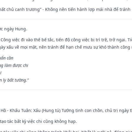
 thất chủ canh trương” - Không nên tiến hành lợp mái nhà để tránh 
ức ngày Hung.
Công việc đi vào thế bế tắc, tiến độ công việc bị trì trệ, trở ngại. 
ày xấu về mọi mặt, nên tránh để hạn chế mưu sự khó thành công 
hẩn cần
ng làm được chi
i
 ly bất tường.”
Hồ - Khấu Tuân: Xấu (Hung tú) Tướng tinh con chồn, chủ trị ngày t
tạo tác bất kỳ việc chi cũng không hạp.