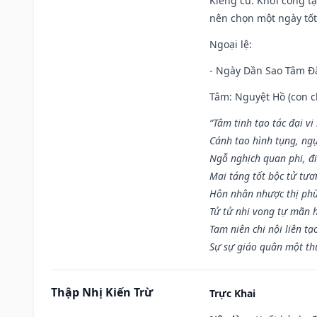
Kiêng cữ
: Khởi công tạ
nên chọn một ngày tốt 
Ngoại lệ
:
- Ngày Dần Sao Tâm Đă
Tâm: Nguyệt Hồ (con ch
“Tâm tinh tạo tác đại vi
Cánh tao hình tụng, ngụ
Ngỗ nghịch quan phi, đi
Mai táng tốt bộc tử tươ
Hôn nhân nhược thị phù
Tử tử nhi vong tự mãn 
Tam niên chi nội liên tạ
Sự sự giáo quân một th
Thập Nhị Kiến Trừ
Trực Khai