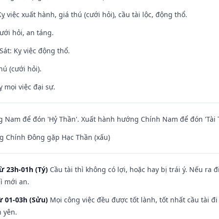
ỵ việc xuất hành, giá thú (cưới hỏi), cầu tài lộc, động thổ.
ưới hỏi, an táng.
át: Kỵ việc động thổ.
hú (cưới hỏi).
ỵ mọi việc đại sự.
 Nam để đón 'Hỷ Thần'. Xuất hành hướng Chính Nam để đón 'Tài 
g Chính Đông gặp Hạc Thần (xấu)
ừ 23h-01h (Tý)
Cầu tài thì không có lợi, hoặc hay bị trái ý. Nếu ra 
ì mới an.
ừ 01-03h (Sửu)
Mọi công việc đều được tốt lành, tốt nhất cầu tài
h yên.