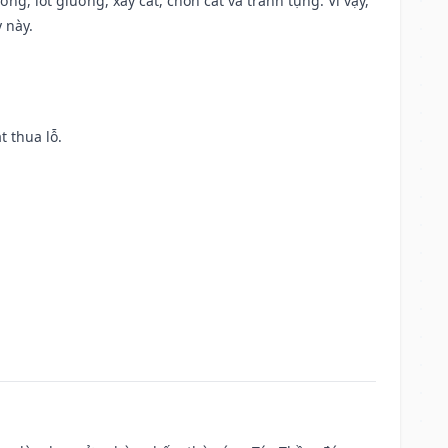
ng, lót giường, xây cất, chôn cất và tranh tụng. Vì vậy,
 này.
t thua lỗ.