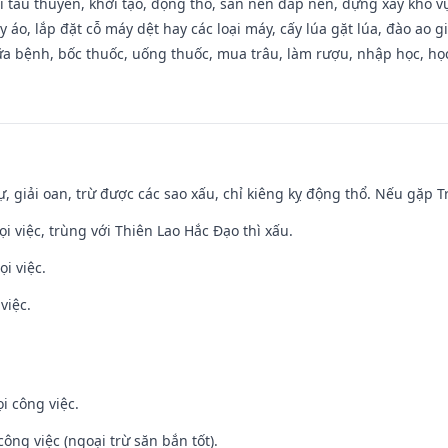
đi tàu thuyền, khởi tạo, động thổ, san nền đắp nền, dựng xây kho
 áo, lắp đặt cỗ máy dệt hay các loại máy, cấy lúa gặt lúa, đào ao 
a bệnh, bốc thuốc, uống thuốc, mua trâu, làm rượu, nhập học, học 
tự, giải oan, trừ được các sao xấu, chỉ kiêng kỵ động thổ. Nếu gặp Tr
ọi việc, trùng với Thiên Lao Hắc Đạo thì xấu.
i việc.
việc.
i công việc.
ông việc (ngoại trừ săn bắn tốt).