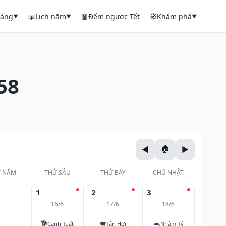
háng
📖
Lịch năm
🧧
Đếm ngược Tết
🧭
Khám phá
▼
▼
▼
58
 NĂM
THỨ SÁU
THỨ BẢY
CHỦ NHẬT
1
2
3
16/6
17/6
18/6
🐕
🐖
🐀
Canh Tuất
Tân Hợi
Nhâm Tý