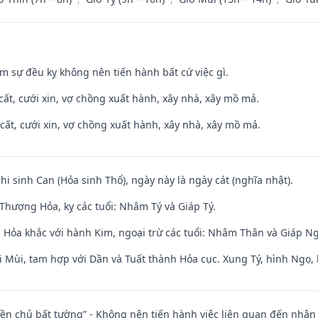
ăm sự đều kỵ không nên tiến hành bất cứ việc gì.
 cất, cưới xin, vợ chồng xuất hành, xây nhà, xây mồ mả.
 cất, cưới xin, vợ chồng xuất hành, xây nhà, xây mồ mả.
Chi sinh Can (Hỏa sinh Thổ), ngày này là ngày cát (nghĩa nhật).
Thượng Hỏa, kỵ các tuổi: Nhâm Tý và Giáp Tý.
 Hỏa khắc với hành Kim, ngoại trừ các tuổi: Nhâm Thân và Giáp N
i Mùi, tam hợp với Dần và Tuất thành Hỏa cục. Xung Tý, hình Ngọ, 
điền chủ bất tường” - Không nên tiến hành việc liên quan đến nhậ