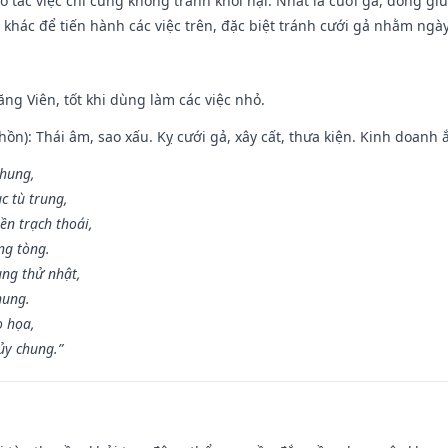
o tác việc chi cũng không tránh khỏi hại. Nhất là cưới gả, đóng giườ
khác để tiến hành các việc trên, đặc biệt tránh cưới gả nhằm ngày
ng Viên, tốt khi dùng làm các việc nhỏ.
ồn): Thái âm, sao xấu. Kỵ cưới gả, xây cất, thưa kiện. Kinh doanh ắ
 hung,
c tù trung,
ền trạch thoái,
ng tòng.
ng thử nhật,
hung.
o họa,
ủy chung.”