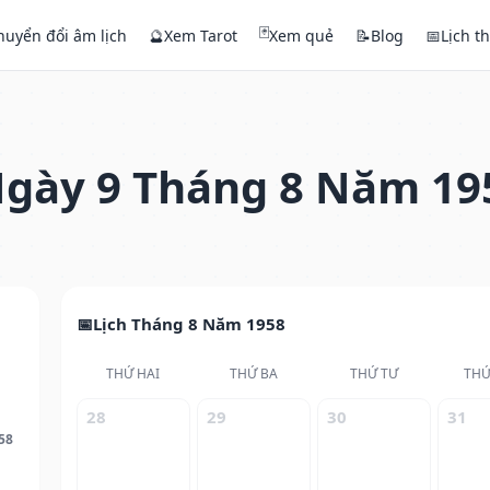
🃏
huyển đổi âm lịch
🔮
Xem Tarot
Xem quẻ
📝
Blog
📅
Lịch t
gày 9 Tháng 8 Năm 19
Lịch Tháng 8 Năm 1958
THỨ HAI
THỨ BA
THỨ TƯ
THỨ
28
29
30
31
58