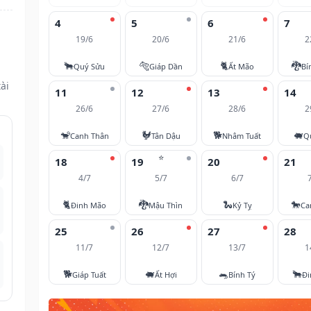
4
5
6
7
19/6
20/6
21/6
2
🐂
🐅
🐈
🐉
Quý Sửu
Giáp Dần
Ất Mão
Bí
ài
11
12
13
14
26/6
27/6
28/6
2
🐒
🐓
🐕
🐖
Canh Thân
Tân Dậu
Nhâm Tuất
Q
⭐
18
19
20
21
4/7
5/7
6/7
🐈
🐉
🐍
🐎
Đinh Mão
Mậu Thìn
Kỷ Tỵ
Ca
25
26
27
28
11/7
12/7
13/7
1
🐕
🐖
🐀
🐂
Giáp Tuất
Ất Hợi
Bính Tý
Đi