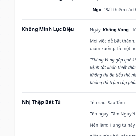
-
Ngọ
: “Bất thiêm cái
Khổng Minh Lục Diệu
Ngày:
Không Vong
- t
Mọi việc dễ bất thành. 
giảm xuống. Là một ng
“Không Vong gặp quẻ k
Bệnh tật khẩn thiết chẳ
Không thì ôn tiểu thê nh
Không thì trộm cắp phân
Nhị Thập Bát Tú
Tên sao
: Sao Tâm
Tên ngày
: Tâm Nguyệt 
Nên làm
: Hung tú này 