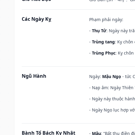
Các Ngày Kỵ
Phạm phải ngày:
-
Thụ Tử
: Ngày này tr
-
Trùng tang
: Kỵ chôn
-
Trùng Phục
: Kỵ chôn
Ngũ Hành
Ngày:
Mậu Ngọ
- tức 
- Nạp âm: Ngày Thiên 
- Ngày này thuộc hành
- Ngày Ngọ lục hợp vớ
Bành Tổ Bách Kỵ Nhật
-
Mậu
: “Bất thụ điền 