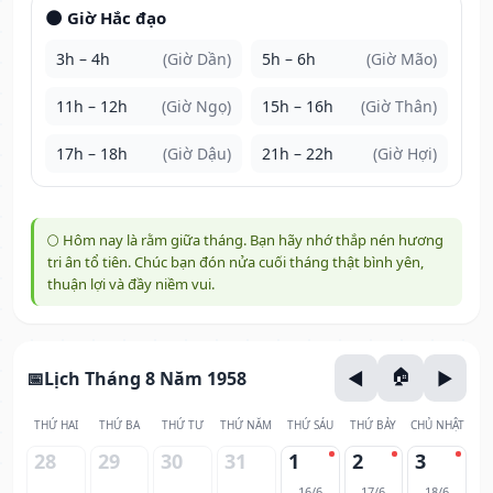
🌑 Giờ Hắc đạo
3h – 4h
(Giờ Dần)
5h – 6h
(Giờ Mão)
11h – 12h
(Giờ Ngọ)
15h – 16h
(Giờ Thân)
17h – 18h
(Giờ Dậu)
21h – 22h
(Giờ Hợi)
🌕 Hôm nay là rằm giữa tháng. Bạn hãy nhớ thắp nén hương
tri ân tổ tiên. Chúc bạn đón nửa cuối tháng thật bình yên,
thuận lợi và đầy niềm vui.
Lịch Tháng 8 Năm 1958
THỨ HAI
THỨ BA
THỨ TƯ
THỨ NĂM
THỨ SÁU
THỨ BẢY
CHỦ NHẬT
28
29
30
31
1
2
3
16/6
17/6
18/6