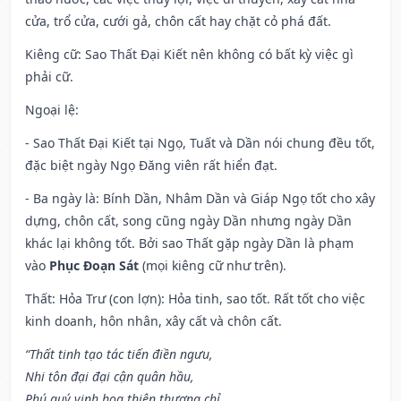
cửa, trổ cửa, cưới gả, chôn cất hay chặt cỏ phá đất.
Kiêng cữ
: Sao Thất Đại Kiết nên không có bất kỳ việc gì
phải cữ.
Ngoại lệ
:
- Sao Thất Đại Kiết tại Ngọ, Tuất và Dần nói chung đều tốt,
đặc biệt ngày Ngọ Đăng viên rất hiển đạt.
- Ba ngày là: Bính Dần, Nhâm Dần và Giáp Ngọ tốt cho xây
dựng, chôn cất, song cũng ngày Dần nhưng ngày Dần
khác lại không tốt. Bởi sao Thất gặp ngày Dần là phạm
vào
Phục Đoạn Sát
(mọi kiêng cữ như trên).
Thất: Hỏa Trư (con lợn): Hỏa tinh, sao tốt. Rất tốt cho việc
kinh doanh, hôn nhân, xây cất và chôn cất.
“Thất tinh tạo tác tiến điền ngưu,
Nhi tôn đại đại cận quân hầu,
Phú quý vinh hoa thiên thượng chỉ,