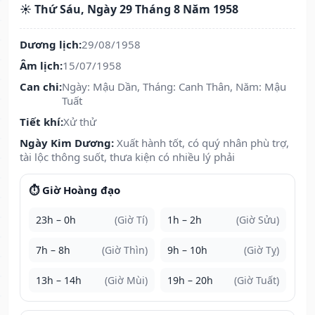
☀️ Thứ Sáu, Ngày 29 Tháng 8 Năm 1958
Dương lịch:
29/08/1958
Âm lịch:
15/07/1958
Can chi:
Ngày: Mậu Dần, Tháng: Canh Thân, Năm: Mậu
Tuất
Tiết khí:
Xử thử
Ngày Kim Dương:
Xuất hành tốt, có quý nhân phù trợ,
tài lộc thông suốt, thưa kiện có nhiều lý phải
⏱️ Giờ Hoàng đạo
23h – 0h
(Giờ Tí)
1h – 2h
(Giờ Sửu)
7h – 8h
(Giờ Thìn)
9h – 10h
(Giờ Tỵ)
13h – 14h
(Giờ Mùi)
19h – 20h
(Giờ Tuất)