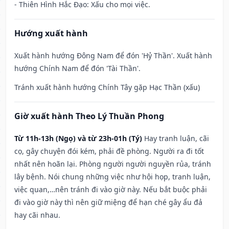
- Thiên Hình Hắc Đạo: Xấu cho mọi việc.
Hướng xuất hành
Xuất hành hướng Đông Nam để đón 'Hỷ Thần'. Xuất hành
hướng Chính Nam để đón 'Tài Thần'.
Tránh xuất hành hướng Chính Tây gặp Hạc Thần (xấu)
Giờ xuất hành Theo Lý Thuần Phong
Từ 11h-13h (Ngọ) và từ 23h-01h (Tý)
Hay tranh luận, cãi
cọ, gây chuyện đói kém, phải đề phòng. Người ra đi tốt
nhất nên hoãn lại. Phòng người người nguyền rủa, tránh
lây bệnh. Nói chung những việc như hội họp, tranh luận,
việc quan,…nên tránh đi vào giờ này. Nếu bắt buộc phải
đi vào giờ này thì nên giữ miệng để hạn ché gây ẩu đả
hay cãi nhau.