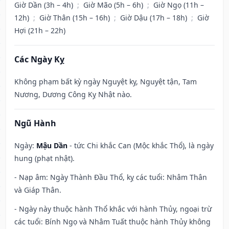
Giờ Dần (3h – 4h)
;
Giờ Mão (5h – 6h)
;
Giờ Ngọ (11h –
12h)
;
Giờ Thân (15h – 16h)
;
Giờ Dậu (17h – 18h)
;
Giờ
Hợi (21h – 22h)
Các Ngày Kỵ
Không phạm bất kỳ ngày Nguyệt kỵ, Nguyệt tận, Tam
Nương, Dương Công Kỵ Nhật nào.
Ngũ Hành
Ngày:
Mậu Dần
- tức Chi khắc Can (Mộc khắc Thổ), là ngày
hung (phạt nhật).
- Nạp âm: Ngày Thành Đầu Thổ, kỵ các tuổi: Nhâm Thân
và Giáp Thân.
- Ngày này thuộc hành Thổ khắc với hành Thủy, ngoại trừ
các tuổi: Bính Ngọ và Nhâm Tuất thuộc hành Thủy không