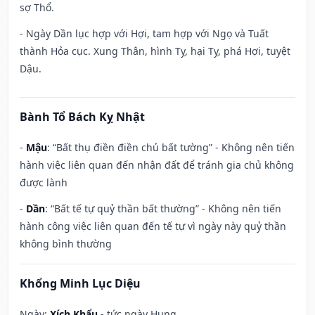
sợ Thổ.
- Ngày Dần lục hợp với Hợi, tam hợp với Ngọ và Tuất
thành Hỏa cục. Xung Thân, hình Tỵ, hại Tỵ, phá Hợi, tuyệt
Dậu.
Bành Tổ Bách Kỵ Nhật
-
Mậu
: “Bất thụ điền điền chủ bất tường” - Không nên tiến
hành việc liên quan đến nhận đất để tránh gia chủ không
được lành
-
Dần
: “Bất tế tự quỷ thần bất thường” - Không nên tiến
hành công việc liên quan đến tế tự vì ngày này quỷ thần
không bình thường
Khổng Minh Lục Diệu
Ngày:
Xích Khẩu
- tức ngày Hung.