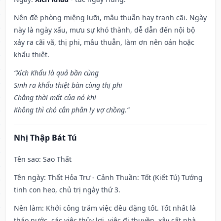
Nên đề phòng miệng lưỡi, mâu thuẫn hay tranh cãi. Ngày
này là ngày xấu, mưu sự khó thành, dễ dẫn đến nội bộ
xảy ra cãi vã, thị phi, mâu thuẫn, làm ơn nên oán hoặc
khẩu thiệt.
“Xích Khẩu là quả bần cùng
Sinh ra khẩu thiệt bàn cùng thị phi
Chẳng thời mất của nó khi
Không thì chó cắn phân ly vợ chồng.”
Nhị Thập Bát Tú
Tên sao
: Sao Thất
Tên ngày
: Thất Hỏa Trư - Cảnh Thuần: Tốt (Kiết Tú) Tướng
tinh con heo, chủ trị ngày thứ 3.
Nên làm
: Khởi công trăm việc đều đặng tốt. Tốt nhất là
tháo nước, các việc thủy lợi, việc đi thuyền, xây cất nhà