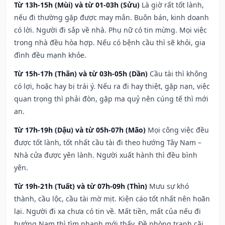
Từ 13h-15h (Mùi) và từ 01-03h (Sửu)
Là giờ rất tốt lành,
nếu đi thường gặp được may mắn. Buôn bán, kinh doanh
có lời. Người đi sắp về nhà. Phụ nữ có tin mừng. Mọi việc
trong nhà đều hòa hợp. Nếu có bệnh cầu thì sẽ khỏi, gia
đình đều mạnh khỏe.
Từ 15h-17h (Thân) và từ 03h-05h (Dần)
Cầu tài thì không
có lợi, hoặc hay bị trái ý. Nếu ra đi hay thiệt, gặp nạn, việc
quan trọng thì phải đòn, gặp ma quỷ nên cúng tế thì mới
an.
Từ 17h-19h (Dậu) và từ 05h-07h (Mão)
Mọi công việc đều
được tốt lành, tốt nhất cầu tài đi theo hướng Tây Nam –
Nhà cửa được yên lành. Người xuất hành thì đều bình
yên.
Từ 19h-21h (Tuất) và từ 07h-09h (Thìn)
Mưu sự khó
thành, cầu lộc, cầu tài mờ mịt. Kiện cáo tốt nhất nên hoãn
lại. Người đi xa chưa có tin về. Mất tiền, mất của nếu đi
hướng Nam thì tìm nhanh mới thấy. Đề phòng tranh cãi,