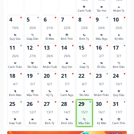
🐕
🐖
🐀
Canh Tuất
Tân Hợi
Nhâm Tý
4
5
6
7
8
9
10
19/6
20/6
21/6
22/6
23/6
24/6
25/6
🐂
🐅
🐈
🐉
🐍
🐎
🐐
Quý Sửu
Giáp Dần
Ất Mão
Bính Thìn
Đinh Tỵ
Mậu Ngọ
Kỷ Mùi
11
12
13
14
15
16
17
26/6
27/6
28/6
29/6
1/7
2/7
3/7
🐒
🐓
🐕
🐖
🐀
🐂
🐅
Canh Thân
Tân Dậu
Nhâm Tuất
Quý Hợi
Giáp Tý
Ất Sửu
Bính Dần
18
19
20
21
22
23
24
4/7
5/7
6/7
7/7
8/7
9/7
10/7
🐈
🐉
🐍
🐎
🐐
🐒
🐓
Đinh Mão
Mậu Thìn
Kỷ Tỵ
Canh Ngọ
Tân Mùi
Nhâm Thân
Quý Dậu
25
26
27
28
29
30
31
11/7
12/7
13/7
14/7
15/7
16/7
17/7
🐕
🐖
🐀
🐂
🐅
🐈
🐉
Giáp Tuất
Ất Hợi
Bính Tý
Đinh Sửu
Mậu Dần
Kỷ Mão
Canh Thìn