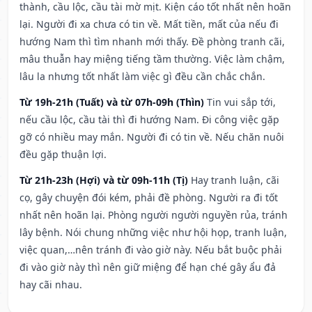
thành, cầu lộc, cầu tài mờ mịt. Kiện cáo tốt nhất nên hoãn
lại. Người đi xa chưa có tin về. Mất tiền, mất của nếu đi
hướng Nam thì tìm nhanh mới thấy. Đề phòng tranh cãi,
mâu thuẫn hay miệng tiếng tầm thường. Việc làm chậm,
lâu la nhưng tốt nhất làm việc gì đều cần chắc chắn.
Từ 19h-21h (Tuất) và từ 07h-09h (Thìn)
Tin vui sắp tới,
nếu cầu lộc, cầu tài thì đi hướng Nam. Đi công việc gặp
gỡ có nhiều may mắn. Người đi có tin về. Nếu chăn nuôi
đều gặp thuận lợi.
Từ 21h-23h (Hợi) và từ 09h-11h (Tị)
Hay tranh luận, cãi
cọ, gây chuyện đói kém, phải đề phòng. Người ra đi tốt
nhất nên hoãn lại. Phòng người người nguyền rủa, tránh
lây bệnh. Nói chung những việc như hội họp, tranh luận,
việc quan,…nên tránh đi vào giờ này. Nếu bắt buộc phải
đi vào giờ này thì nên giữ miệng để hạn ché gây ẩu đả
hay cãi nhau.