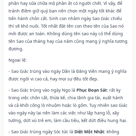
phần hay sửa chữa mộ phần ắt có người chết. Vì vậy, để
tránh điềm giữ quý bạn nên chọn một ngày tốt khác để
tiến hành chôn cất. Sinh con nhằm ngày Sao Giác chiếu
thì sẽ khó nuôi. Tốt nhất đặt tên con theo tên của Sao nó
mới được an toàn. Không dùng tên sao này có thể dùng
tên Sao của tháng hay của năm cũng mang ý nghĩa tương
đương.
Ngoại lệ
:
- Sao Giác trúng vào ngày Dần là Đăng Viên mang ý nghĩa
được ngôi vị cao cả, hay mọi sự đều tốt đẹp.
- Sao Giác trúng vào ngày Ngọ là
Phục Đoạn Sát
: rất kỵ
trong việc chôn cất, thừa kế, chia lãnh gia tài, xuất hành
và cả khởi công lò nhuộm hoặc lò gốm. Tuy nhiên sao Giác
vào ngày này lại nên làm các việc như lấp hang lỗ, xây
tường, dứt vú trẻ em, làm cầu tiêu, kết dứt điều hung hại.
- Sao Giác trúng ngày Sóc tức là
Diệt Một Nhật
: không