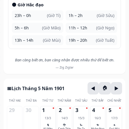
🌑 Giờ Hắc đạo
23h – 0h
(Giờ Tí)
1h – 2h
(Giờ Sửu)
5h – 6h
(Giờ Mão)
11h – 12h
(Giờ Ngọ)
13h – 14h
(Giờ Mùi)
19h – 20h
(Giờ Tuất)
Bạn càng biết ơn, bạn càng nhận được nhiều thứ để biết ơn.
— Zig Ziglar
Lịch Tháng 5 Năm 1901
THỨ HAI
THỨ BA
THỨ TƯ
THỨ NĂM
THỨ SÁU
THỨ BẢY
CHỦ NHẬT
29
30
1
2
3
4
5
13/3
14/3
15/3
16/3
17/3
🐈
🐉
🐍
🐎
🐐
Kỷ Mão
Canh Thìn
Tân Tỵ
Nhâm Ngọ
Quý Mùi