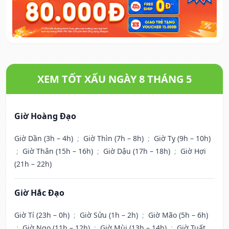
XEM TỐT XẤU NGÀY 8 THÁNG 5
Giờ Hoàng Đạo
Giờ Dần (3h – 4h)
;
Giờ Thìn (7h – 8h)
;
Giờ Tỵ (9h – 10h)
;
Giờ Thân (15h – 16h)
;
Giờ Dậu (17h – 18h)
;
Giờ Hợi
(21h – 22h)
Giờ Hắc Đạo
Giờ Tí (23h – 0h)
;
Giờ Sửu (1h – 2h)
;
Giờ Mão (5h – 6h)
;
Giờ Ngọ (11h – 12h)
;
Giờ Mùi (13h – 14h)
;
Giờ Tuất