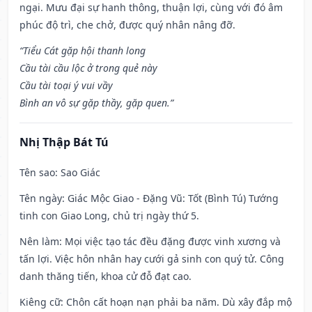
ngại. Mưu đại sự hanh thông, thuận lợi, cùng với đó âm
phúc độ trì, che chở, được quý nhân nâng đỡ.
“Tiểu Cát gặp hội thanh long
Cầu tài cầu lộc ở trong quẻ này
Cầu tài toại ý vui vầy
Bình an vô sự gặp thầy, gặp quen.”
Nhị Thập Bát Tú
Tên sao
: Sao Giác
Tên ngày
: Giác Mộc Giao - Đặng Vũ: Tốt (Bình Tú) Tướng
tinh con Giao Long, chủ trị ngày thứ 5.
Nên làm
: Mọi việc tạo tác đều đặng được vinh xương và
tấn lợi. Việc hôn nhân hay cưới gả sinh con quý tử. Công
danh thăng tiến, khoa cử đỗ đạt cao.
Kiêng cữ
: Chôn cất hoạn nạn phải ba năm. Dù xây đắp mộ