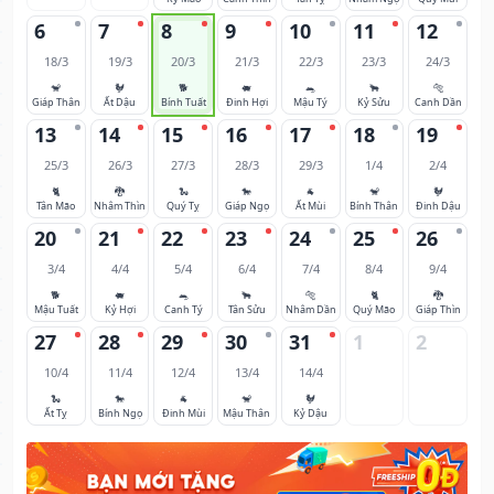
6
7
8
9
10
11
12
18/3
19/3
20/3
21/3
22/3
23/3
24/3
🐒
🐓
🐕
🐖
🐀
🐂
🐅
Giáp Thân
Ất Dậu
Bính Tuất
Đinh Hợi
Mậu Tý
Kỷ Sửu
Canh Dần
13
14
15
16
17
18
19
25/3
26/3
27/3
28/3
29/3
1/4
2/4
🐈
🐉
🐍
🐎
🐐
🐒
🐓
Tân Mão
Nhâm Thìn
Quý Tỵ
Giáp Ngọ
Ất Mùi
Bính Thân
Đinh Dậu
20
21
22
23
24
25
26
3/4
4/4
5/4
6/4
7/4
8/4
9/4
🐕
🐖
🐀
🐂
🐅
🐈
🐉
Mậu Tuất
Kỷ Hợi
Canh Tý
Tân Sửu
Nhâm Dần
Quý Mão
Giáp Thìn
27
28
29
30
31
1
2
10/4
11/4
12/4
13/4
14/4
🐍
🐎
🐐
🐒
🐓
Ất Tỵ
Bính Ngọ
Đinh Mùi
Mậu Thân
Kỷ Dậu