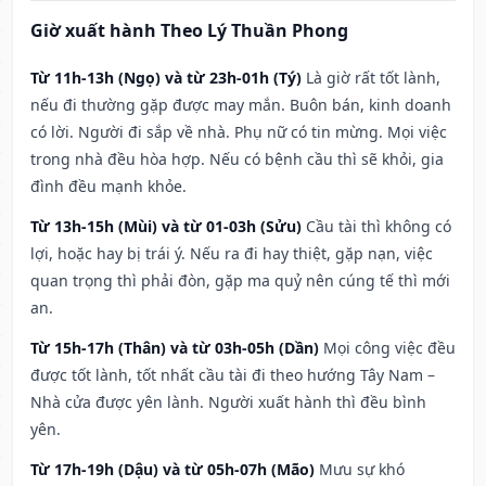
Giờ xuất hành Theo Lý Thuần Phong
Từ 11h-13h (Ngọ) và từ 23h-01h (Tý)
Là giờ rất tốt lành,
nếu đi thường gặp được may mắn. Buôn bán, kinh doanh
có lời. Người đi sắp về nhà. Phụ nữ có tin mừng. Mọi việc
trong nhà đều hòa hợp. Nếu có bệnh cầu thì sẽ khỏi, gia
đình đều mạnh khỏe.
Từ 13h-15h (Mùi) và từ 01-03h (Sửu)
Cầu tài thì không có
lợi, hoặc hay bị trái ý. Nếu ra đi hay thiệt, gặp nạn, việc
quan trọng thì phải đòn, gặp ma quỷ nên cúng tế thì mới
an.
Từ 15h-17h (Thân) và từ 03h-05h (Dần)
Mọi công việc đều
được tốt lành, tốt nhất cầu tài đi theo hướng Tây Nam –
Nhà cửa được yên lành. Người xuất hành thì đều bình
yên.
Từ 17h-19h (Dậu) và từ 05h-07h (Mão)
Mưu sự khó