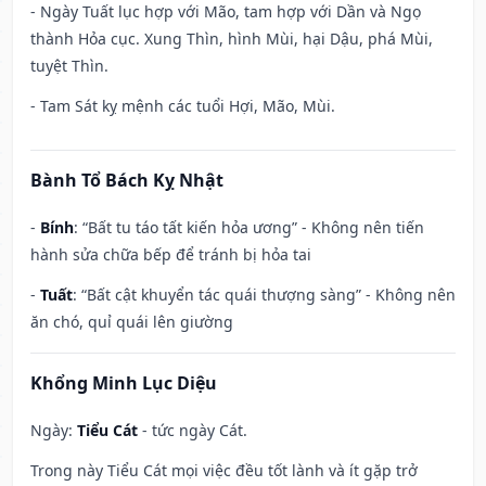
- Ngày Tuất lục hợp với Mão, tam hợp với Dần và Ngọ
thành Hỏa cục. Xung Thìn, hình Mùi, hại Dậu, phá Mùi,
tuyệt Thìn.
- Tam Sát kỵ mệnh các tuổi Hợi, Mão, Mùi.
Bành Tổ Bách Kỵ Nhật
-
Bính
: “Bất tu táo tất kiến hỏa ương” - Không nên tiến
hành sửa chữa bếp để tránh bị hỏa tai
-
Tuất
: “Bất cật khuyển tác quái thượng sàng” - Không nên
ăn chó, quỉ quái lên giường
Khổng Minh Lục Diệu
Ngày:
Tiểu Cát
- tức ngày Cát.
Trong này Tiểu Cát mọi việc đều tốt lành và ít gặp trở