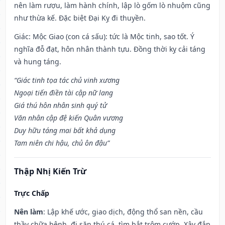
nên làm rượu, làm hành chính, lập lò gốm lò nhuộm cũng
như thừa kế. Đặc biệt Đại Kỵ đi thuyền.
Giác: Mộc Giao (con cá sấu): tức là Mộc tinh, sao tốt. Ý
nghĩa đỗ đạt, hôn nhân thành tựu. Đồng thời kỵ cải táng
và hung táng.
“Giác tinh tọa tác chủ vinh xương
Ngoại tiến điền tài cập nữ lang
Giá thú hôn nhân sinh quý tử
Văn nhân cập đệ kiến Quân vương
Duy hữu táng mai bất khả dụng
Tam niên chi hậu, chủ ôn đậu”
Thập Nhị Kiến Trừ
Trực Chấp
Nên làm
: Lập khế ước, giao dịch, động thổ san nền, cầu
thầy chữa bệnh, đi săn thú cá, tìm bắt trộm cướp. Xây đắp